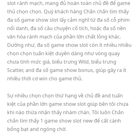
slot rành mạch, mang đủ hoàn toàn chủ đề để game
thủ chọn chọn. Quý khách hàng Chắn chắn tìm thấy
đa số game show slot lấy cảm nghĩ từ đa số cỗ phim
nổi danh, đa số câu chuyện cổ tích, hoặc đa số nền
văn hóa rành mạch của phần lớn chất lỏng khác.
Dường như, đa số game show slot còn ít nhiều nhiều
chọn chọn tuấn kiệt duyên dáng như vòng quay
chưa tính mức giá, biểu trưng Wild, biểu trưng
Scatter, and đa số game show bonus, giúp gây ra ít
nhiều thời cơ win cho game thủ.
Sự nhiều chọn chọn thứ hạng về chủ đề and tuấn
kiệt của phần lớn game show slot giúp bên tôi chưa
khi nào thừa nhận thấy nhàm chán. Tôi luôn Chắn
chắn tìm thấy 1 game show slot new để cất cánh
bổng bạt and ngóng chờ.