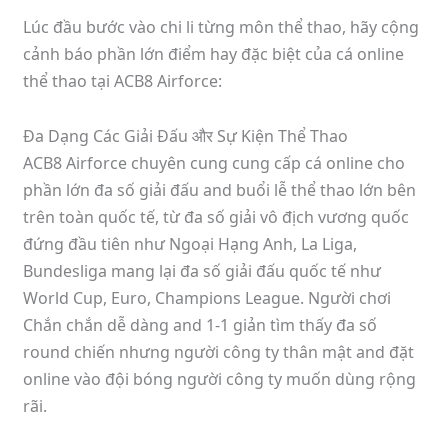
Lúc đầu bước vào chi li từng môn thể thao, hãy cộng
cảnh báo phần lớn điểm hay đặc biệt của cá online
thể thao tại ACB8 Airforce:
Đa Dạng Các Giải Đấu और Sự Kiện Thể Thao
ACB8 Airforce chuyên cung cung cấp cá online cho
phần lớn đa số giải đấu and buổi lễ thể thao lớn bên
trên toàn quốc tế, từ đa số giải vô địch vương quốc
đứng đầu tiên như Ngoại Hạng Anh, La Liga,
Bundesliga mang lại đa số giải đấu quốc tế như
World Cup, Euro, Champions League. Người chơi
Chắn chắn dễ dàng and 1-1 giản tìm thấy đa số
round chiến nhưng người công ty thân mật and đặt
online vào đội bóng người công ty muốn dùng rộng
rãi.