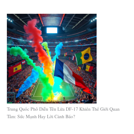
Trung Quốc Phô Diễn Tên Lửa DF-17 Khiến Thế Giới Quan
Tâm: Sức Mạnh Hay Lời Cảnh Báo?