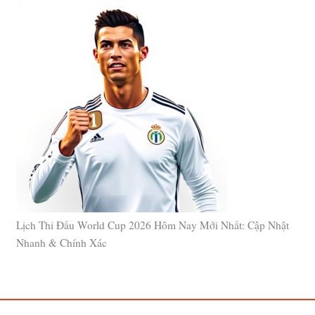
Lịch Thi Đấu World Cup 2026 Hôm Nay Mới Nhất: Cập Nhật
Nhanh & Chính Xác