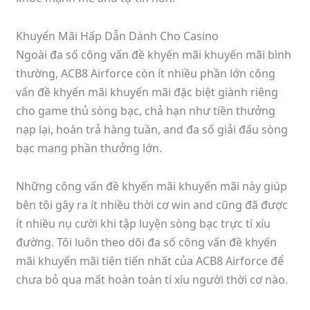
Khuyến Mãi Hấp Dẫn Dành Cho Casino
Ngoài đa số công vấn đề khyến mãi khuyến mãi bình
thường, ACB8 Airforce còn ít nhiều phần lớn công
vấn đề khyến mãi khuyến mãi đặc biệt giành riêng
cho game thủ sòng bạc, chả hạn như tiền thưởng
nạp lại, hoàn trả hàng tuần, and đa số giải đấu sòng
bạc mang phần thưởng lớn.
Những công vấn đề khyến mãi khuyến mãi này giúp
bên tôi gây ra ít nhiều thời cơ win and cũng đã được
ít nhiều nụ cười khi tập luyện sòng bạc trực tí xíu
đường. Tôi luôn theo dõi đa số công vấn đề khyến
mãi khuyến mãi tiên tiến nhất của ACB8 Airforce để
chưa bỏ qua mất hoàn toàn tí xíu người thời cơ nào.