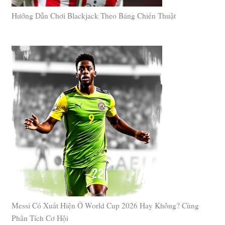
Hướng Dẫn Chơi Blackjack Theo Bảng Chiến Thuật
Messi Có Xuất Hiện Ở World Cup 2026 Hay Không? Cùng
Phân Tích Cơ Hội