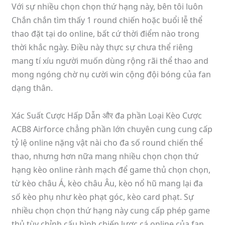
Với sự nhiều chọn chọn thứ hạng này, bên tôi luôn
Chắn chắn tìm thấy 1 round chiến hoặc buổi lễ thể
thao đặt tại do online, bất cứ thời điểm nào trong
thời khắc ngày. Điều này thực sự chưa thể riêng
mang tí xíu người muốn dùng rộng rãi thể thao and
mong ngóng chờ nụ cười win cộng đội bóng của fan
dạng thân.
Xác Suất Cược Hấp Dẫn और đa phần Loại Kèo Cược
ACB8 Airforce chẳng phần lớn chuyên cung cung cấp
tỷ lệ online nặng vật nài cho đa số round chiến thể
thao, nhưng hơn nữa mang nhiều chọn chọn thứ
hạng kèo online rành mạch để game thủ chọn chọn,
từ kèo châu Á, kèo châu Âu, kèo nổ hũ mang lại đa
số kèo phụ như kèo phạt góc, kèo card phạt. Sự
nhiều chọn chọn thứ hạng này cung cấp phép game
thủ tùy chỉnh cấu hình chiến lược cá online của fan