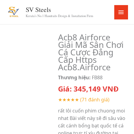
Skip
SV Steels
Main
to
Kerala's No.1 Handrails Design & Installation Firm
content
Menu
Acb8 Airforce
Giải Mã Sân Chơi
Cá Cược Đẳng
Cấp Https
Acb8.Airforce
Thương hiệu:
FB88
Giá:
345,149
VNĐ
★★★★★
(71 đánh giá)
rất lôi cuốn phim chuong moi
nhat Bài viết này sẽ đi sâu vào
cất cánh bổng bạt quốc tế cá
online trực tí xíu đường tại