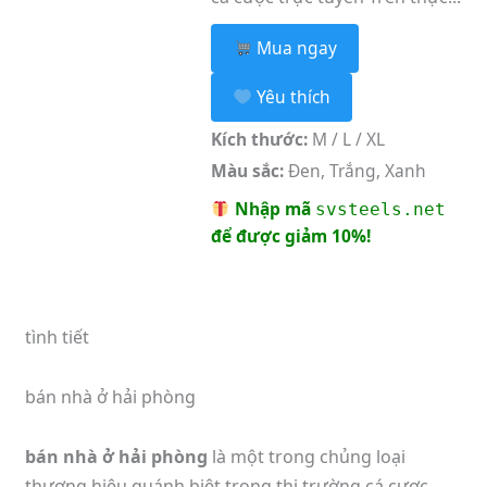
Mua ngay
Yêu thích
Kích thước:
M / L / XL
Màu sắc:
Đen, Trắng, Xanh
Nhập mã
svsteels.net
để được giảm 10%!
tình tiết
bán nhà ở hải phòng
bán nhà ở hải phòng
là một trong chủng loại
thương hiệu quánh biệt trong thị trường cá cược