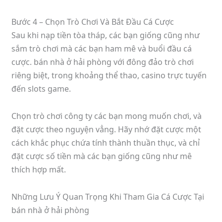
Bước 4 – Chọn Trò Chơi Và Bắt Đầu Cá Cược
Sau khi nạp tiền tòa tháp, các bạn giống cũng như
sắm trò chơi mà các bạn ham mê và buổi đầu cá
cược. bán nhà ở hải phòng với đông đảo trò chơi
riêng biệt, trong khoảng thể thao, casino trực tuyến
đến slots game.
Chọn trò chơi công ty các bạn mong muốn chơi, và
đặt cược theo nguyện vẳng. Hãy nhớ đặt cược một
cách khắc phục chứa tính thành thuần thục, và chỉ
đặt cược số tiền mà các bạn giống cũng như mê
thích hợp mất.
Những Lưu Ý Quan Trọng Khi Tham Gia Cá Cược Tại
bán nhà ở hải phòng