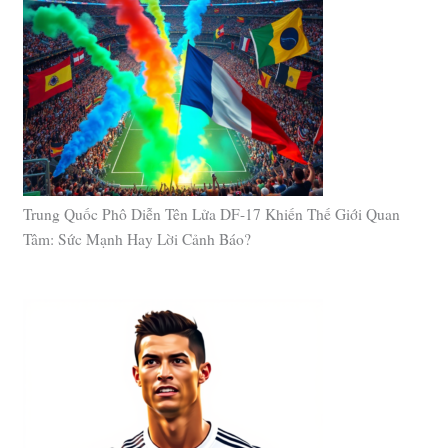
Trung Quốc Phô Diễn Tên Lửa DF-17 Khiến Thế Giới Quan
Tâm: Sức Mạnh Hay Lời Cảnh Báo?