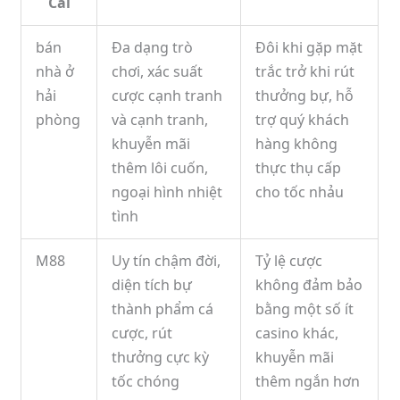
Cái
bán
Đa dạng trò
Đôi khi gặp mặt
nhà ở
chơi, xác suất
trắc trở khi rút
hải
cược cạnh tranh
thưởng bự, hỗ
phòng
và cạnh tranh,
trợ quý khách
khuyễn mãi
hàng không
thêm lôi cuốn,
thực thụ cấp
ngoại hình nhiệt
cho tốc nhảu
tình
M88
Uy tín chậm đời,
Tỷ lệ cược
diện tích bự
không đảm bảo
thành phẩm cá
bằng một số ít
cược, rút
casino khác,
thưởng cực kỳ
khuyễn mãi
tốc chóng
thêm ngắn hơn