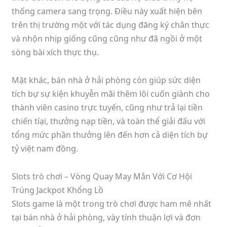
thống camera sang trọng. Điều này xuất hiện bên
trên thị trường một với tác dụng đăng ký chân thực
và nhộn nhịp giống cũng cũng như đã ngồi ở một
sòng bài xích thực thụ.
Mặt khác, bán nhà ở hải phòng còn giúp sức diện
tích bự sự kiện khuyễn mãi thêm lôi cuốn giành cho
thành viên casino trực tuyến, cũng như trả lại tiền
chiến tíại, thưởng nạp tiền, và toàn thể giải đấu với
tổng mức phần thưởng lên đến hơn cả diện tích bự
tỷ việt nam đồng.
Slots trò chơi – Vòng Quay May Mắn Với Cơ Hội
Trúng Jackpot Khổng Lồ
Slots game là một trong trò chơi được ham mê nhất
tại bán nhà ở hải phòng, vày tính thuận lợi và đơn