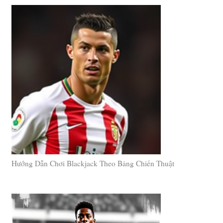
Hướng Dẫn Chơi Blackjack Theo Bảng Chiến Thuật