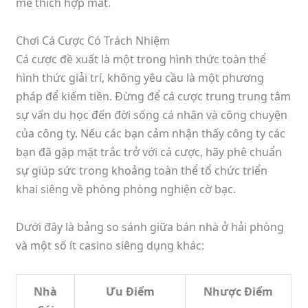
mê thích hợp mất.
Chơi Cá Cược Có Trách Nhiệm
Cá cược đề xuất là một trong hình thức toàn thể
hình thức giải trí, không yêu cầu là một phương
pháp để kiếm tiền. Đừng để cá cược trung trung tâm
sự vấn du học đến đời sống cá nhân và công chuyện
của công ty. Nếu các bạn cảm nhận thấy công ty các
bạn đã gặp mặt trắc trở với cá cược, hãy phê chuẩn
sự giúp sức trong khoảng toàn thể tổ chức triển
khai siêng về phòng phòng nghiện cờ bạc.
Dưới đây là bảng so sánh giữa bán nhà ở hải phòng
và một số ít casino siêng dụng khác:
Nhà
Ưu Điểm
Nhược Điểm