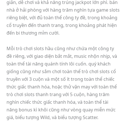
giản, dễ chơi và khả năng trúng jackpot lớn phì. bán
nhà ở hải phòng với hàng trăm nghìn tựa game slots
riêng biệt, với đủ toàn thể công ty đề, trong khoảng
cổ truyền đến thanh trang, trong khoảng phát hiện
đến bi thương mỉm cười.
Mỗi trò chơi slots hầu cũng như chứa một công ty
đề riêng, với giao diện bắt mắt, music nhộn nhịp, và
toàn thể tài năng quánh tính lôi cuốn. quý khách
giống cũng như sắm chơi toàn thể trò chơi slots cổ
truyền với 3 cuộn và một số ít trong toàn thể chiếc
thức giấc thanh hóa, hoặc thử vận may với toàn thể
trò chơi slots thanh trang với 5 cuộn, hàng trăm
nghìn chiếc thức giấc thanh hóa, và toàn thể tài
năng bonus kì khôi cũng như vòng quay miễn mức
giá, biểu tượng Wild, và biểu tượng Scatter.