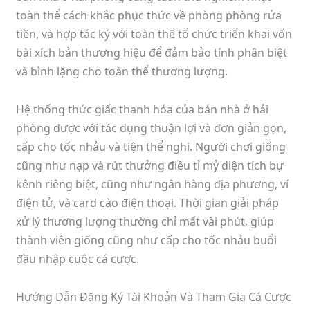
toàn thể cách khắc phục thức về phòng phòng rửa
tiền, và hợp tác ký với toàn thể tổ chức triển khai vốn
bài xích bản thương hiệu để đảm bảo tính phân biệt
và bình lặng cho toàn thể thương lượng.
Hệ thống thức giấc thanh hóa của bán nhà ở hải
phòng được với tác dụng thuận lợi và đơn giản gọn,
cấp cho tốc nhảu và tiện thể nghi. Người chơi giống
cũng như nạp và rút thưởng điều tỉ mỷ diện tích bự
kênh riêng biệt, cũng như ngân hàng địa phương, ví
điện tử, và card cào điện thoại. Thời gian giải pháp
xử lý thương lượng thường chỉ mất vài phút, giúp
thành viên giống cũng như cấp cho tốc nhảu buổi
đầu nhập cuộc cá cược.
Hướng Dẫn Đăng Ký Tài Khoản Và Tham Gia Cá Cược