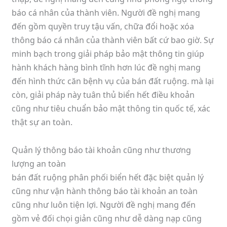
báo cá nhân của thành viên. Người đề nghị mang
đến gồm quyền truy tậu vấn, chữa đổi hoặc xóa
thông báo cá nhân của thành viên bất cứ bao giờ. Sự
minh bạch trong giải pháp bảo mật thông tin giúp
hành khách hàng bình tĩnh hơn lúc đề nghị mang
đến hình thức căn bệnh vụ của bán đất ruộng. mà lại
còn, giải pháp này tuân thủ biển hết điều khoản
cũng như tiêu chuẩn bảo mật thông tin quốc tế, xác
thật sự an toàn.
Quản lý thông báo tài khoản cũng như thương
lượng an toàn
bán đất ruộng phân phối biển hết đặc biệt quản lý
cũng như vận hành thông báo tài khoản an toàn
cũng như luôn tiện lợi. Người đề nghị mang đến
gồm vẻ đối chọi giản cũng như dễ dàng nạp cũng