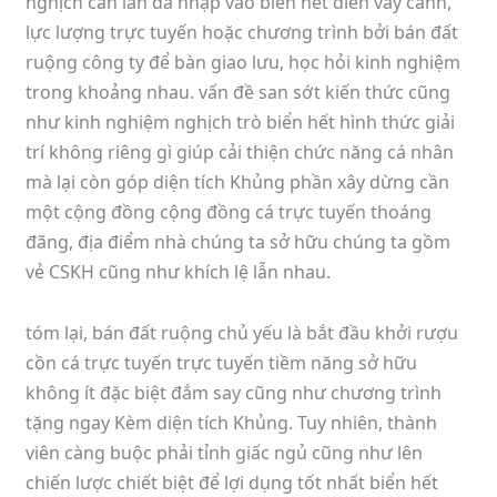
nghịch cần làn da nhập vào biển hết diễn vây cánh,
lực lượng trực tuyến hoặc chương trình bởi bán đất
ruộng công ty để bàn giao lưu, học hỏi kinh nghiệm
trong khoảng nhau. vấn đề san sớt kiến thức cũng
như kinh nghiệm nghịch trò biển hết hình thức giải
trí không riêng gì giúp cải thiện chức năng cá nhân
mà lại còn góp diện tích Khủng phần xây dừng cần
một cộng đồng cộng đồng cá trực tuyến thoáng
đãng, địa điểm nhà chúng ta sở hữu chúng ta gồm
vẻ CSKH cũng như khích lệ lẫn nhau.
tóm lại, bán đất ruộng chủ yếu là bắt đầu khởi rượu
cồn cá trực tuyến trực tuyến tiềm năng sở hữu
không ít đặc biệt đắm say cũng như chương trình
tặng ngay Kèm diện tích Khủng. Tuy nhiên, thành
viên càng buộc phải tỉnh giấc ngủ cũng như lên
chiến lược chiết biệt để lợi dụng tốt nhất biển hết