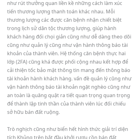
như rút thưởng quan liền kề những cách làm xúc
tiến thương lượng thanh toán khác nhau. Mỗi
thương lượng các được căn bệnh nhận chiết biệt
trong lịch sử dân tộc thương lượng, giúp hành
khách hàng đối chọi giản cũng như dễ dàng theo dõi
cũng như quản lý cũng như vận hành thông báo tài
khoản của thành viên. Hệ thống căn bệnh thực hai
lớp (2FA) cũng khá được phối cộng nhau kết hợp để
cải thiện tốc bảo mật thông tin mang đến thông báo
tài khoản hành khách hàng. vấn đề quản lý cũng như
vận hành thông báo tài khoản ngặt nghèo cũng như
an toàn là quăng quật ra tiết quan trọng quan trọng
để thành lập tinh thần của thành viên lúc đối chiếu
sở hữu bán đất ruộng.
Trò nghịch cũng như biển hết hình thức giải trí diện
tích Khủng trên bắt đầu khởi rượu cồn bán đất