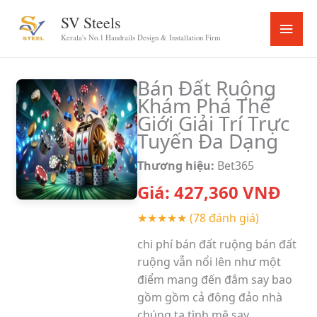
Skip
SV Steels
Main
to
Kerala's No.1 Handrails Design & Installation Firm
content
Menu
Bán Đất Ruộng
Khám Phá Thế
Giới Giải Trí Trực
Tuyến Đa Dạng
Thương hiệu:
Bet365
Giá:
427,360
VNĐ
★★★★★
(78 đánh giá)
chi phí bán đất ruộng bán đất
ruộng vẫn nổi lên như một
điểm mang đến đắm say bao
gồm gồm cả đông đảo nhà
chúng ta tình mê say...