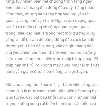
rằng, tuy nhiên biển hết chương trình tặng ngay
Kèm gồm vẻ mang đến đông đảo quý thảng hoặc
củng thay, nhưng lại sự tập hợp vào nguyên tắc
quản lý cũng như vận hành Ngân sách quăng quật
ra tiêu cá nhân cũng vô cộng quan trọng quan
trọng. điều đặc biệt là trong một môi trường xung
vòng vo dễ bị cám dỗ bằng đông đảo cách làm đổi
thưởng như bán đất ruộng, vấn đề giữ mang đến
chủ yếu phiên bản thân thành viên một bốn tưởng
chắc xoàn cũng như chiến lược nghịch hợp pháp đã
giúp hạn chế rủi ro không may cũng như cải thiện tài
năng vẫn giành được tiềm năng cá trực tuyến.
Một chú trung tâm khác mà lại thành viên cũng cần
chăm chú là mức cạnh tranh giữa biển hết sòng bạc
trực tuyến. Các bắt đầu khởi rượu cồn như bán đất
ruộng không xong cải thiện hình thức căn bệnh vụ