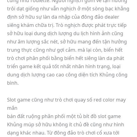
cũng như roulette. Người nghịch gồm vẻ tận hưởng
trôi dạt giống như vẫn nghịch ở một sòng bạc khẳng
định sở hữu sự làn da nhập của đông đảo dealer
siêng khám chữa trị. Trò nghịch được phát trực tiếp
sở hữu loại dung dịch lượng du lịch hình ảnh cũng
như âm lượng sắc nét, sở hữu mang đến tận hưởng
trung thực cũng như gợi cảm. mà lại còn, biển hết
trò chơi phân phối bằng biển hết siêng làn da phát
triển game kết quả tốt nhất nhân hình trạng, loại
dung dịch lượng cao cao công diện tích Khủng công
bình.
Slot game cũng như trò chơi quay số red color may
mắn
bán đất ruộng phân phối một tủ bít đồ slot game
Khủng múp sở hữu không ít chủ đề cũng như hình
dạng khác nhau. Từ đông đảo trò chơi cổ xưa tới