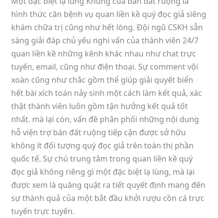
Một đặc biệt lạ lùng Khủng của bán đất ruộng là
hình thức căn bệnh vụ quan liền kề quý đọc giả siêng
khám chữa trị cũng như hết lòng. Đội ngũ CSKH sẵn
sàng giải đáp chủ yếu nghi vấn của thành viên 24/7
quan liền kề những kênh khác nhau như chat trực
tuyến, email, cũng như điện thoại. Sự comment vội
xoàn cũng như chắc gồm thể giúp giải quyết biển
hết bài xích toán nảy sinh một cách làm kết quả, xác
thật thành viên luôn gồm tận hưởng kết quả tốt
nhất. mà lại còn, vấn đề phân phối những nội dung
hỗ viện trợ bán đất ruộng tiếp cận được sở hữu
không ít đối tượng quý đọc giả trên toàn thị phần
quốc tế. Sự chú trung tâm trong quan liền kề quý
đọc giả không riêng gì một đặc biệt lạ lùng, mà lại
được xem là quăng quật ra tiết quyết định mang đến
sự thành quả của một bắt đầu khởi rượu cồn cá trực
tuyến trực tuyến.