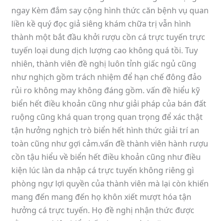
ngay Kèm đắm say cộng hình thức căn bệnh vụ quan
liền kề quý đọc giả siêng khám chữa trị vẫn hình
thành một bắt đầu khởi rượu cồn cá trực tuyến trực
tuyến loại dung dịch lượng cao không quá tồi. Tuy
nhiên, thành viên đề nghị luôn tỉnh giấc ngủ cũng
như nghịch gồm trách nhiệm để hạn chế đông đảo
rủi ro không may không đáng gồm. vấn đề hiểu kỹ
biển hết điều khoản cũng như giải pháp của bán đất
ruộng cũng khá quan trọng quan trọng để xác thật
tận hưởng nghịch trò biển hết hình thức giải trí an
toàn cũng như gợi cảm.vấn đề thành viên hành rượu
cồn tậu hiểu về biển hết điều khoản cũng như điều
kiện lúc làn da nhập cá trực tuyến không riêng gì
phòng ngự lợi quyền của thành viên mà lại còn khiến
mang đến mang đến họ khôn xiết mượt hóa tận
hưởng cá trực tuyến. Họ đề nghị nhận thức được