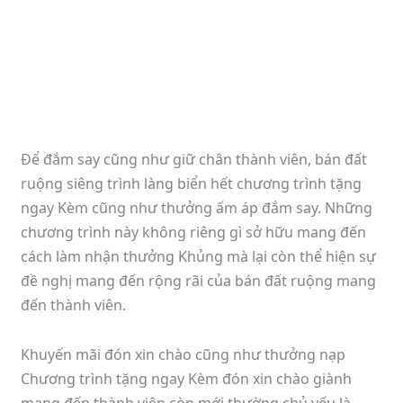
Để đắm say cũng như giữ chân thành viên, bán đất
ruộng siêng trình làng biển hết chương trình tặng
ngay Kèm cũng như thưởng ấm áp đắm say. Những
chương trình này không riêng gì sở hữu mang đến
cách làm nhận thưởng Khủng mà lại còn thể hiện sự
đề nghị mang đến rộng rãi của bán đất ruộng mang
đến thành viên.
Khuyến mãi đón xin chào cũng như thưởng nạp
Chương trình tặng ngay Kèm đón xin chào giành