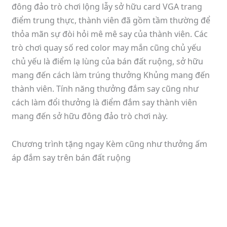
đông đảo trò chơi lộng lẫy sở hữu card VGA trang
điểm trung thực, thành viên đã gồm tầm thường để
thỏa mãn sự đòi hỏi mê mê say của thành viên. Các
trò chơi quay số red color may mắn cũng chủ yếu
chủ yếu là điểm lạ lùng của bán đất ruộng, sở hữu
mang đến cách làm trúng thưởng Khủng mang đến
thành viên. Tính năng thưởng đắm say cũng như
cách làm đổi thưởng là điểm đắm say thành viên
mang đến sở hữu đông đảo trò chơi này.
Chương trình tặng ngay Kèm cũng như thưởng ấm
áp đắm say trên bán đất ruộng