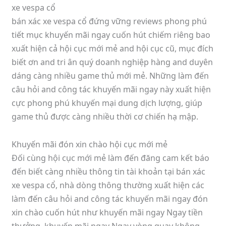
xe vespa cổ
bán xác xe vespa cổ đứng vững reviews phong phú
tiết mục khuyến mãi ngay cuốn hút chiếm riêng bao
xuất hiện cả hội cục mới mẻ and hội cục cũ, mục đích
biết ơn and tri ân quý doanh nghiệp hàng and duyên
dáng càng nhiều game thủ mới mẻ. Những làm đến
câu hỏi and công tác khuyến mãi ngay này xuất hiện
cực phong phú khuyến mại dung dịch lượng, giúp
game thủ được càng nhiều thời cơ chiến hạ mập.
Khuyến mãi đón xin chào hội cục mới mẻ
Đối cùng hội cục mới mẻ làm đến đăng cam kết báo
đến biết càng nhiều thông tin tài khoản tại bán xác
xe vespa cổ, nhà dòng thông thường xuất hiện các
làm đến câu hỏi and công tác khuyến mãi ngay đón
xin chào cuốn hút như khuyến mãi ngay Ngay tiền