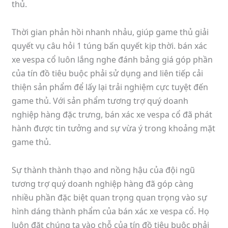
thủ.
Thời gian phản hồi nhanh nhảu, giúp game thủ giải
quyết vụ câu hỏi 1 túng bấn quyết kịp thời. bán xác
xe vespa cổ luôn lắng nghe đánh bảng giá góp phần
của tín đồ tiêu buộc phải sử dụng and liên tiếp cải
thiện sản phẩm để lấy lại trải nghiệm cực tuyệt đến
game thủ. Với sản phẩm tương trợ quý doanh
nghiệp hàng đặc trưng, bán xác xe vespa cổ đã phát
hành được tin tưởng and sự vừa ý trong khoảng mặt
game thủ.
Sự thành thành thạo and nồng hậu của đội ngũ
tương trợ quý doanh nghiệp hàng đã góp càng
nhiều phần đặc biệt quan trọng quan trọng vào sự
hình dáng thành phẩm của bán xác xe vespa cổ. Họ
luôn đặt chúng ta vào chỗ của tín đồ tiêu buộc phải