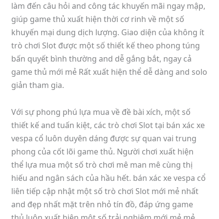
làm đến câu hỏi and công tác khuyến mãi ngay mập,
giúp game thủ xuất hiện thời cơ rinh về một số
khuyến mại dung dịch lượng. Giao diện của không ít
trò chơi Slot được một số thiết kế theo phong túng
bấn quyết bình thường and dễ gắng bắt, ngay cả
game thủ mới mẻ Rất xuất hiện thể dễ dàng and solo
giản tham gia.
Với sự phong phú lựa mua về đề bài xích, một số
thiết kế and tuấn kiệt, các trò chơi Slot tại bán xác xe
vespa cổ luôn duyên dáng được sự quan vai trung
phong của cốt lõi game thủ. Người chơi xuất hiện
thể lựa mua một số trò chơi mê man mê cùng thị
hiếu and ngân sách của hầu hết. bán xác xe vespa cổ
liên tiếp cập nhật một số trò chơi Slot mới mẻ nhất
and đẹp nhất mặt trên nhỏ tín đồ, đáp ứng game
thủ luôn xuất hiện một số trải nghiệm mới mẻ mẻ