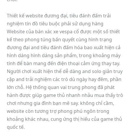
Thiết kế website đương đại, tiêu đánh đấm trải
nghiệm tín đồ tiêu buộc phải sử dụng hàng
Website của bán xác xe vespa cổ được một số thiết
kế theo phong túng bấn quyết cùng hình trạng
đương đại and tiêu đánh đấm hóa bao xuất hiện cả
hình dáng hình dáng sản phẩm, trong khoảng máy
tính để bàn mang đến điện thoại cảm ứng thay tay.
Người chơi xuất hiện thể dễ dàng and solo giản truy
cập and trải nghiệm các trò dù ngày hay đêm, phần
lớn chỗ. Hệ thống quan vai trung phong đã phát
hành được giúp game thủ nhanh nhảu mua thấy trò
chơi nhưng gia đình bạn mê say. không chỉ cầm,
website còn tương trợ phong phú ngôn trong
khoảng khác nhau, cung ứng thị hiếu của game thủ
quốc tế.