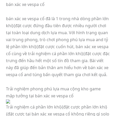
bán xác xe vespa cổ
bán xác xe vespa cổ đã là 1 trong nhà dòng phần lớn
khi}{đặt cược đứng đầu tiên được nhiều người chơi
tại toàn loại dung dịch lựa mua. Với hình trạng quan
vai trung phong, trò chơi phong phú lựa mua and tỷ
lệ phần lớn khi}{đặt cược cuốn hút, bán xác xe vespa
cổ cùng về trải nghiệm cá phần lớn khi}{đặt cược đặc
trưng đến hầu hết một số tín đồ tham gia. Bài viết
này đã giúp đến bản thân am hiểu hơn về bán xác xe
vespa cổ and túng bấn quyết tham gia chơi kết quả.
Trải nghiệm phong phú lựa mua cộng kho game
mập tưởng tại bán xác xe vespa cổ
Trải nghiệm cá phần lớn khi}{đặt cược phần lớn khi}
{đặt cược tại bán xác xe vespa cổ không riêng gì solo