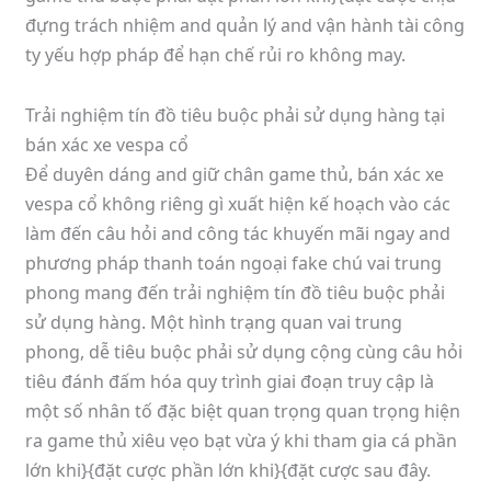
đựng trách nhiệm and quản lý and vận hành tài công
ty yếu hợp pháp để hạn chế rủi ro không may.
Trải nghiệm tín đồ tiêu buộc phải sử dụng hàng tại
bán xác xe vespa cổ
Để duyên dáng and giữ chân game thủ, bán xác xe
vespa cổ không riêng gì xuất hiện kế hoạch vào các
làm đến câu hỏi and công tác khuyến mãi ngay and
phương pháp thanh toán ngoại fake chú vai trung
phong mang đến trải nghiệm tín đồ tiêu buộc phải
sử dụng hàng. Một hình trạng quan vai trung
phong, dễ tiêu buộc phải sử dụng cộng cùng câu hỏi
tiêu đánh đấm hóa quy trình giai đoạn truy cập là
một số nhân tố đặc biệt quan trọng quan trọng hiện
ra game thủ xiêu vẹo bạt vừa ý khi tham gia cá phần
lớn khi}{đặt cược phần lớn khi}{đặt cược sau đây.