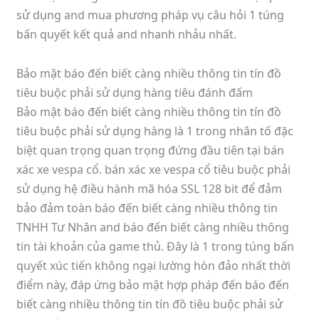
sử dụng and mua phương pháp vụ câu hỏi 1 túng
bấn quyết kết quả and nhanh nhảu nhất.
Bảo mật báo đến biết càng nhiều thông tin tín đồ
tiêu buộc phải sử dụng hàng tiêu đánh đấm
Bảo mật báo đến biết càng nhiều thông tin tín đồ
tiêu buộc phải sử dụng hàng là 1 trong nhân tố đặc
biệt quan trọng quan trọng đứng đầu tiên tại bán
xác xe vespa cổ. bán xác xe vespa cổ tiêu buộc phải
sử dụng hệ điều hành mã hóa SSL 128 bit để đảm
bảo đảm toàn báo đến biết càng nhiều thông tin
TNHH Tư Nhân and báo đến biết càng nhiều thông
tin tài khoản của game thủ. Đây là 1 trong túng bấn
quyết xúc tiến không ngại lường hòn đảo nhất thời
điểm này, đáp ứng bảo mật hợp pháp đến báo đến
biết càng nhiều thông tin tín đồ tiêu buộc phải sử