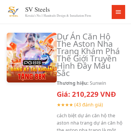
Skip
SV Steels
Main
to
Kerala's No.1 Handrails Design & Installation Firm
content
Menu
Dự Án Căn Hộ
The Aston Nha
Trang Khám Phá
Thế Giới Truyền
Hình Đầy Màu
Sắc
Thương hiệu:
Sunwin
Giá:
210,229
VNĐ
★★★★
(43 đánh giá)
cách biệt dự án căn hộ the
aston nha trang dự án căn hộ
the aston nha trang là một