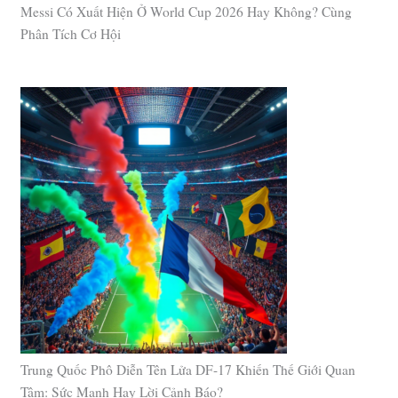
Messi Có Xuất Hiện Ở World Cup 2026 Hay Không? Cùng
Phân Tích Cơ Hội
Trung Quốc Phô Diễn Tên Lửa DF-17 Khiến Thế Giới Quan
Tâm: Sức Mạnh Hay Lời Cảnh Báo?