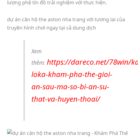
lượng phệ tín đồ trải nghiệm với thực hiện.
dự án căn hộ the aston nha trang với tương lai của
truyền hình chơi ngay tại cả dung dịch
Xem
https://dareco.net/78win/k
thêm:
loka-kham-pha-the-gioi-
an-sau-ma-so-bi-an-su-
that-va-huyen-thoai/