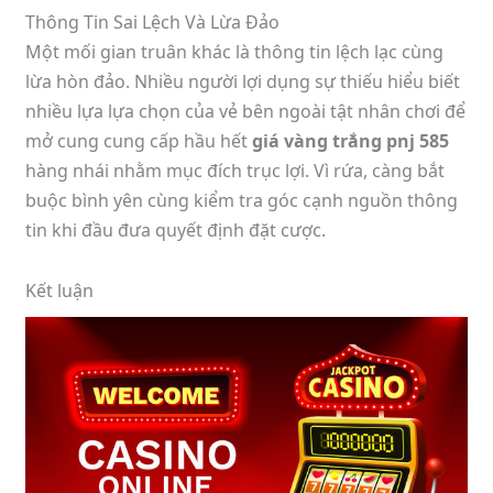
Thông Tin Sai Lệch Và Lừa Đảo
Một mối gian truân khác là thông tin lệch lạc cùng
lừa hòn đảo. Nhiều người lợi dụng sự thiếu hiểu biết
nhiều lựa lựa chọn của vẻ bên ngoài tật nhân chơi để
mở cung cung cấp hầu hết
giá vàng trắng pnj 585
hàng nhái nhằm mục đích trục lợi. Vì rứa, càng bắt
buộc bình yên cùng kiểm tra góc cạnh nguồn thông
tin khi đầu đưa quyết định đặt cược.
Kết luận