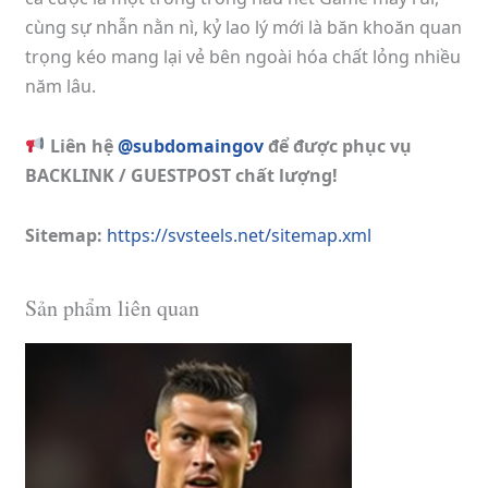
cùng sự nhẫn nằn nì, kỷ lao lý mới là băn khoăn quan
trọng kéo mang lại vẻ bên ngoài hóa chất lỏng nhiều
năm lâu.
Liên hệ
@subdomaingov
để được phục vụ
BACKLINK / GUESTPOST chất lượng!
Sitemap:
https://svsteels.net/sitemap.xml
Sản phẩm liên quan