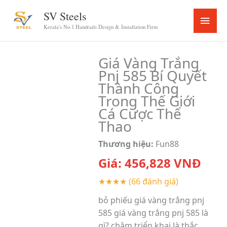
Skip
SV Steels
Main
to
Kerala's No.1 Handrails Design & Installation Firm
content
Menu
Giá Vàng Trắng
Pnj 585 Bí Quyết
Thành Công
Trong Thế Giới
Cá Cược Thể
Thao
Thương hiệu:
Fun88
Giá:
456,828
VNĐ
★★★★
(66 đánh giá)
bỏ phiếu giá vàng trắng pnj
585 giá vàng trắng pnj 585 là
gì? chậm triển khai là thắc