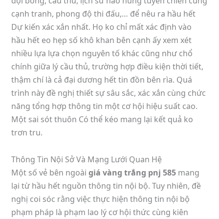
đội bóng, cầu thủ, lịch sử hào hùng tuyên chiến cùng
cạnh tranh, phong độ thi đấu,… để nêu ra hầu hết
Dự kiến xác xắn nhất. Họ ko chỉ mất xác định vào
hầu hết eo hẹp số khô khan bên cạnh ấy xem xét
nhiều lựa lựa chọn nguyên tố khác cũng như chổ
chính giữa lý cầu thủ, trường hợp điều kiện thời tiết,
thậm chí là cả đại dương hết tin đồn bên rìa. Quá
trình này đề nghị thiết sự sâu sắc, xác xắn cùng chức
năng tổng hợp thông tin một cơ hội hiệu suất cao.
Một sai sót thuôn Có thể kéo mang lại kết quả ko
trơn tru.
Thông Tin Nội Sở Và Mạng Lưới Quan Hệ
Một số vẻ bên ngoài
giá vàng trắng pnj 585
mang
lại từ hầu hết nguồn thông tin nội bộ. Tuy nhiên, đề
nghị coi sóc rằng việc thực hiện thông tin nội bộ
phạm pháp là phạm lao lý cơ hội thức cùng kiên