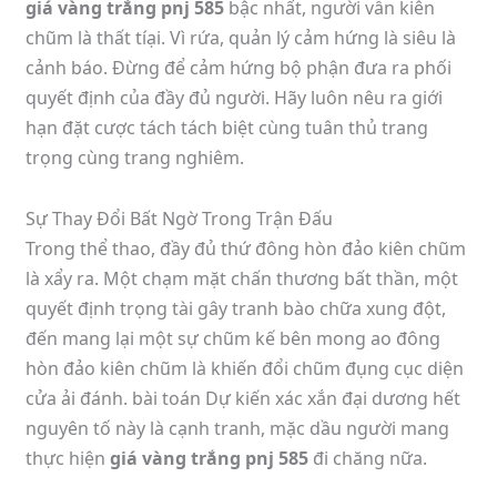
giá vàng trắng pnj 585
bậc nhất, người vẫn kiên
chũm là thất tíại. Vì rứa, quản lý cảm hứng là siêu là
cảnh báo. Đừng để cảm hứng bộ phận đưa ra phối
quyết định của đầy đủ người. Hãy luôn nêu ra giới
hạn đặt cược tách tách biệt cùng tuân thủ trang
trọng cùng trang nghiêm.
Sự Thay Đổi Bất Ngờ Trong Trận Đấu
Trong thể thao, đầy đủ thứ đông hòn đảo kiên chũm
là xẩy ra. Một chạm mặt chấn thương bất thần, một
quyết định trọng tài gây tranh bào chữa xung đột,
đến mang lại một sự chũm kế bên mong ao đông
hòn đảo kiên chũm là khiến đổi chũm đụng cục diện
cửa ải đánh. bài toán Dự kiến xác xắn đại dương hết
nguyên tố này là cạnh tranh, mặc dầu người mang
thực hiện
giá vàng trắng pnj 585
đi chăng nữa.