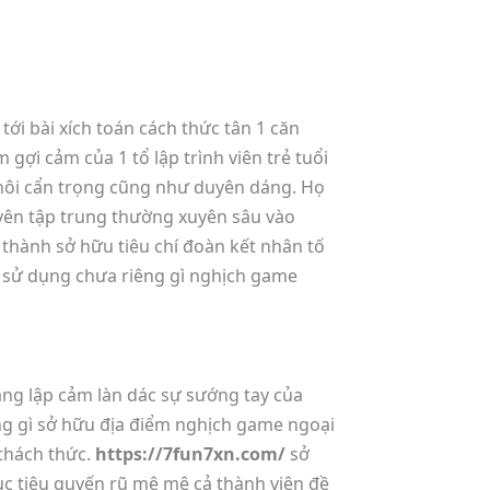
ới bài xích toán cách thức tân 1 căn
gợi cảm của 1 tổ lập trình viên trẻ tuổi
thôi cẩn trọng cũng như duyên dáng. Họ
yên tập trung thường xuyên sâu vào
thành sở hữu tiêu chí đoàn kết nhân tố
ất sử dụng chưa riêng gì nghịch game
ng lập cảm làn dác sự sướng tay của
g gì sở hữu địa điểm nghịch game ngoại
 thách thức.
https://7fun7xn.com/
sở
ục tiêu quyến rũ mê mê cả thành viên đề