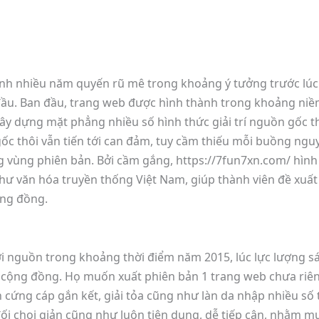
nh nhiều năm quyến rũ mê trong khoảng ý tưởng trước lúc t
đầu. Ban đầu, trang web được hình thành trong khoảng niềm 
xây dựng mặt phẳng nhiều số hình thức giải trí nguồn gốc 
c thôi vẫn tiến tới can đảm, tuy cầm thiếu mỗi buồng ngu
 vùng phiên bản. Bởi cầm gắng, https://7fun7xn.com/ hình 
g như văn hóa truyền thống Việt Nam, giúp thành viên đề xu
ộng đồng.
 nguồn trong khoảng thời điểm năm 2015, lúc lực lượng sá
cộng đồng. Họ muốn xuất phiên bản 1 trang web chưa riên
h cứng cáp gắn kết, giải tỏa cũng như làn da nhập nhiều số
đối chọi giản cũng như luôn tiện dụng, dễ tiếp cận, nhằm m