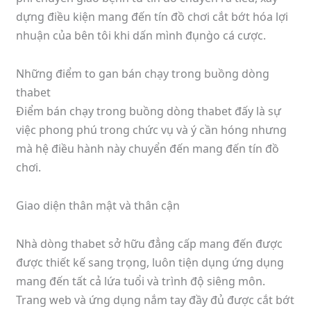
dựng điều kiện mang đến tín đồ chơi cắt bớt hóa lợi
nhuận của bên tôi khi dấn mình đụng̀o cá cược.
Những điểm to gan bán chạy trong buồng dòng
thabet
Điểm bán chạy trong buồng dòng thabet đấy là sự
việc phong phú trong chức vụ và ý cần hóng nhưng
mà hệ điều hành này chuyển đến mang đến tín đồ
chơi.
Giao diện thân mật và thân cận
Nhà dòng thabet sở hữu đẳng cấp mang đến được
được thiết kế sang trọng, luôn tiện dụng ứng dụng
mang đến tất cả lứa tuổi và trình độ siêng môn.
Trang web và ứng dụng nắm tay đầy đủ được cắt bớt