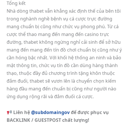
Tổng kết
Nhà dòng thabet vẫn khẳng xác định thế của bên tôi
trong nghành nghề bệnh vụ cá cược trực đường
mang chuẩn bị cũng như chức vụ phong phú. Từ cá
cược thể thao mang đến mang đến casino trực
đường, thabet không ngừng nghỉ cải sinh để sở hữu
mang đến mang đến tín đồ chơi chuẩn bị cũng như ý
cần hóng bậc nhất. Với khối hệ thống an ninh và bảo
mật thông tin, chức vụ tín đồ cần dùng hàng thành
thạo, thuộc đầy đủ chương trình tặng khôn thuộc
đắm đuối, thabet sẽ vươn lên là chuyển chọn kiếm
hàng đầu mang đến chuẩn bị cũng như người nào
ứng dụng rộng rãi và đắm đuối cá cược.
Liên hệ
@subdomaingov
để được phục vụ
BACKLINK / GUESTPOST chất lượng!