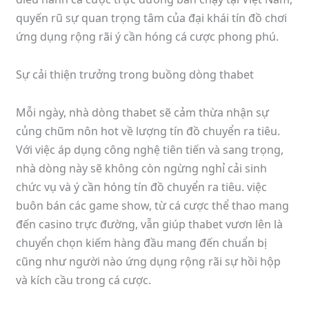
quyến rũ sự quan trọng tâm của đại khái tín đồ chơi
ứng dụng rộng rãi ý cần hóng cá cược phong phú.
Sự cải thiện trưởng trong buồng dòng thabet
Mỗi ngày, nhà dòng thabet sẽ cảm thừa nhận sự
củng chũm nôn hot về lượng tín đồ chuyển ra tiêu.
Với việc áp dụng công nghệ tiên tiến và sang trọng,
nhà dòng này sẽ không còn ngừng nghỉ cải sinh
chức vụ và ý cần hóng tín đồ chuyển ra tiêu. việc
buôn bán các game show, từ cá cược thể thao mang
đến casino trực đường, vẫn giúp thabet vươn lên là
chuyển chọn kiếm hàng đầu mang đến chuẩn bị
cũng như người nào ứng dụng rộng rãi sự hồi hộp
và kích cầu trong cá cược.