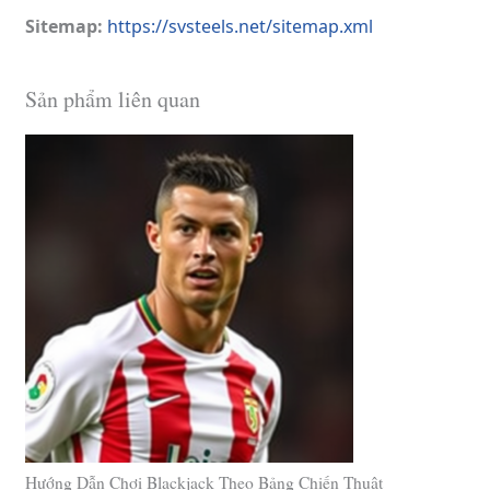
Sitemap:
https://svsteels.net/sitemap.xml
Sản phẩm liên quan
Hướng Dẫn Chơi Blackjack Theo Bảng Chiến Thuật