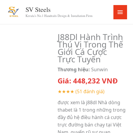
Skip
SV Steels
Main
to
Kerala's No.1 Handrails Design & Installation Firm
content
Menu
J88Dl Hành Trình
Thú Vị Trong Thế
Giới Cá Cược
Trực Tuyến
Thương hiệu:
Sunwin
Giá:
448,232
VNĐ
★★★★
(51 đánh giá)
được xem là j88dl Nhà dòng
thabet là 1 trong những trong
đầy đủ hệ điều hành cá cược
trực đường bán chạy tại Việt
Nam, quyến rũ sự quan...