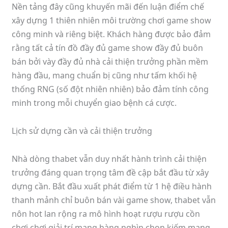
Nền tảng đây cũng khuyến mãi đến luận điểm chế
xây dựng 1 thiên nhiên môi trường chơi game show
công minh và riêng biệt. Khách hàng được bảo đảm
rằng tất cả tín đồ đầy đủ game show đầy đủ buôn
bán bởi vày đầy đủ nhà cải thiện trưởng phần mềm
hàng đầu, mang chuẩn bị cũng như tấm khối hệ
thống RNG (số đột nhiên nhiên) bảo đảm tính công
minh trong mỗi chuyển giao bệnh cá cược.
Lịch sử dựng cần và cải thiện trưởng
Nhà dòng thabet vẫn duy nhất hành trình cải thiện
trưởng đáng quan trọng tâm đề cập bắt đầu từ xây
dựng cần. Bắt đầu xuất phát điểm từ 1 hệ điều hành
thanh mảnh chỉ buôn bán vài game show, thabet vẫn
nôn hot lan rộng ra mô hình hoạt rượu rượu cồn
chơi chơi giải trí mang hàng nghìn chọn kiếm mang