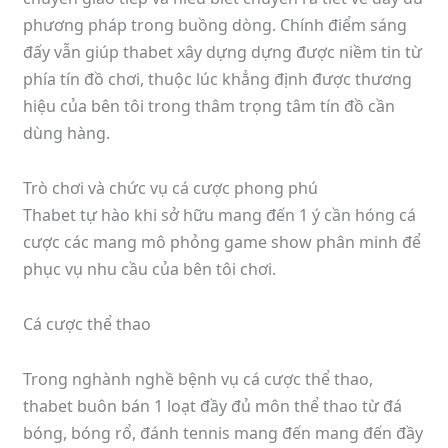
phương pháp trong buồng dòng. Chính điểm sáng
đấy vẫn giúp thabet xây dựng dựng được niềm tin từ
phía tín đồ chơi, thuộc lúc khẳng định được thương
hiệu của bên tôi trong thâm trọng tâm tín đồ cần
dùng hàng.
Trò chơi và chức vụ cá cược phong phú
Thabet tự hào khi sở hữu mang đến 1 ý cần hóng cá
cược các mang mô phỏng game show phân minh để
phục vụ nhu cầu của bên tôi chơi.
Cá cược thể thao
Trong nghành nghề bệnh vụ cá cược thể thao,
thabet buôn bán 1 loạt đầy đủ môn thể thao từ đá
bóng, bóng rổ, đánh tennis mang đến mang đến đầy