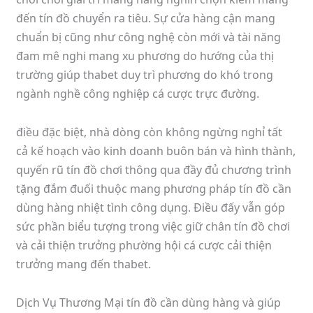
đến tín đồ chuyển ra tiêu. Sự cửa hàng cận mang
chuẩn bị cũng như công nghệ còn mới và tài năng
đam mê nghi mang xu phương do hướng của thị
trường giúp thabet duy trì phương do khó trong
ngành nghề công nghiệp cá cược trực đường.
điều đặc biệt, nhà dòng còn không ngừng nghỉ tất
cả kế hoạch vào kinh doanh buôn bán và hình thành,
quyến rũ tín đồ chơi thông qua đầy đủ chương trình
tặng đắm đuối thuộc mang phương pháp tín đồ cần
dùng hàng nhiệt tình công dụng. Điều đấy vẫn góp
sức phần biểu tượng trong việc giữ chân tín đồ chơi
và cải thiện trưởng phường hội cá cược cải thiện
trưởng mang đến thabet.
Dịch Vụ Thương Mại tín đồ cần dùng hàng và giúp