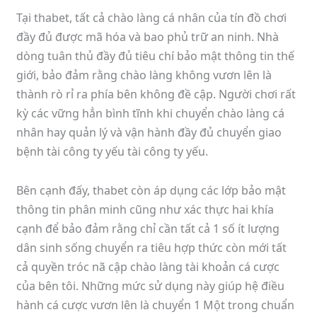
Tại thabet, tất cả chào làng cá nhân của tín đồ chơi
đầy đủ được mã hóa và bao phủ trữ an ninh. Nhà
dòng tuân thủ đầy đủ tiêu chí bảo mật thông tin thế
giới, bảo đảm rằng chào làng không vươn lên là
thành rò rỉ ra phía bên không đề cập. Người chơi rất
kỳ các vững hẳn bình tĩnh khi chuyển chào làng cá
nhân hay quản lý và vận hành đầy đủ chuyển giao
bệnh tài công ty yếu tài công ty yếu.
Bên cạnh đấy, thabet còn áp dụng các lớp bảo mật
thông tin phân minh cũng như xác thực hai khía
cạnh để bảo đảm rằng chỉ cần tất cả 1 số ít lượng
dân sinh sống chuyển ra tiêu hợp thức còn mới tất
cả quyền tróc nã cập chào làng tài khoản cá cược
của bên tôi. Những mức sử dụng này giúp hệ điều
hành cá cược vươn lên là chuyển 1 Một trong chuẩn