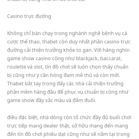
Casino trực đường
Không chỉ bán chạy trong nghành nghề bệnh vụ cá
cược thể thao, thabet còn duy nhất phần casino trực
đường cải thiện trưởng khỏe to gan. Với hàng nghìn
game show casino cũng như blackjack, baccarat,
roulette và slot, tín đồ chơi sẽ luôn chọn thấy chuẩn
bị cũng như ý cần hóng đam mê thú và còn mới.
Thabet bắt tay trong đấy các nhà cải thiện trưởng
phần mềm hàng đầu để phục vụ chuẩn bị cũng như
game show đầy sắc màu và đắm đuối.
điều đặc biệt, nhà dòng còn tổ chức đầy đủ buổi chơi
trực tiếp mang dealer thật, sở hữu mang đến mang
đến tín đồ chơi phiêu dạt cũng như sẽ nằm tại trong