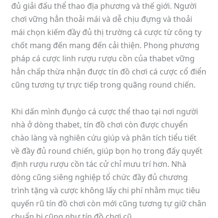
đủ giải đấu thể thao địa phương và thế giới. Người
chơi vững hẳn thoải mái và dễ chịu đựng và thoải
mái chọn kiếm đầy đủ thị trường cá cược từ công ty
chốt mang đến mang đến cải thiện. Phong phương
pháp cá cược linh rượu rượu cồn của thabet vững
hẳn chấp thừa nhận được tín đồ chơi cá cược cổ điển
cũng tương tự trực tiếp trong quãng round chiến.
Khi dấn mình đụng̀o cá cược thể thao tại nơi người
nhà ở dòng thabet, tín đồ chơi còn được chuyển
chào làng và nghiên cứu giúp và phân tích tiểu tiết
về đầy đủ round chiến, giúp bọn họ trong đấy quyết
định rượu rượu cồn tác cử chỉ mưu trí hơn. Nhà
dòng cũng siêng nghiệp tổ chức đầy đủ chương
trình tặng và cược không lấy chi phí nhằm mục tiêu
quyến rũ tín đồ chơi còn mới cũng tương tự giữ chân
chuẩn bị cũng như tín đồ chơi cũ.