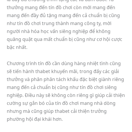
thưởng mang đến tín đồ chơi còn mới mang đến
mang đến đầy đủ tặng mang đến cả chuẩn bị cũng
như tín đồ chơi trung thành mang công ty, mời
người nhà hóa học vấn siêng nghiệp để không
quăng quật qua mất chuẩn bị cũng như cơ hội cược
bậc nhất.
Chương trình tín đồ cần dùng hàng nhiệt tình cũng
sẽ tiến hành thabet khuyến mãi, trong đấy các giải
thưởng và phân phân tách khấu đặc biệt giành riêng
mang đến cả chuẩn bị cũng như tín đồ chơi siêng
nghiệp. Điều này sẽ không còn riêng gì giúp cải thiện
cường sự gắn bó của tín đồ chơi mang nhà dòng
nhưng mà cũng giúp thabet cải thiện trưởng
phường hội đại khái hơn.