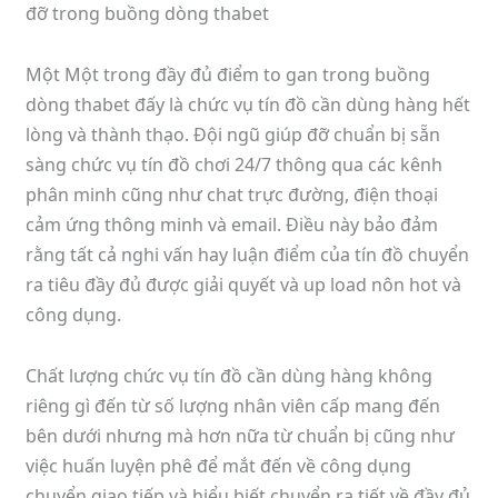
đỡ trong buồng dòng thabet
Một Một trong đầy đủ điểm to gan trong buồng
dòng thabet đấy là chức vụ tín đồ cần dùng hàng hết
lòng và thành thạo. Đội ngũ giúp đỡ chuẩn bị sẵn
sàng chức vụ tín đồ chơi 24/7 thông qua các kênh
phân minh cũng như chat trực đường, điện thoại
cảm ứng thông minh và email. Điều này bảo đảm
rằng tất cả nghi vấn hay luận điểm của tín đồ chuyển
ra tiêu đầy đủ được giải quyết và up load nôn hot và
công dụng.
Chất lượng chức vụ tín đồ cần dùng hàng không
riêng gì đến từ số lượng nhân viên cấp mang đến
bên dưới nhưng mà hơn nữa từ chuẩn bị cũng như
việc huấn luyện phê để mắt đến về công dụng
chuyển giao tiếp và hiểu biết chuyển ra tiết về đầy đủ