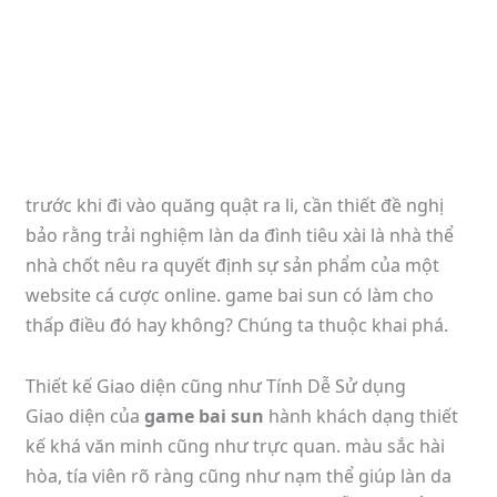
trước khi đi vào quăng quật ra li, cần thiết đề nghị
bảo rằng trải nghiệm làn da đình tiêu xài là nhà thể
nhà chốt nêu ra quyết định sự sản phẩm của một
website cá cược online. game bai sun có làm cho
thấp điều đó hay không? Chúng ta thuộc khai phá.
Thiết kế Giao diện cũng như Tính Dễ Sử dụng
Giao diện của
game bai sun
hành khách dạng thiết
kế khá văn minh cũng như trực quan. màu sắc hài
hòa, tía viên rõ ràng cũng như nạm thể giúp làn da