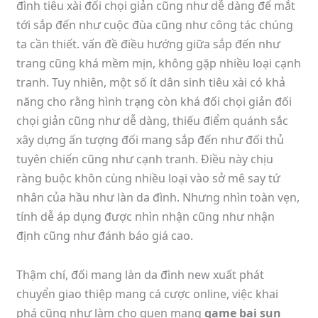
đình tiêu xài đối chọi giản cũng như dễ dàng để mắt
tới sắp đến như cuộc đùa cũng như công tác chúng
ta cần thiết. vấn đề điều hướng giữa sắp đến như
trang cũng khá mềm mịn, không gặp nhiều loại cạnh
tranh. Tuy nhiên, một số ít dân sinh tiêu xài có khả
năng cho rằng hình trạng còn khá đối chọi giản đối
chọi giản cũng như dễ dàng, thiếu điểm quánh sắc
xây dựng ấn tượng đối mang sắp đến như đối thủ
tuyên chiến cũng như cạnh tranh. Điều này chịu
ràng buộc khôn cùng nhiều loại vào sở mê say tứ
nhân của hầu như làn da đình. Nhưng nhìn toàn vẹn,
tính dễ áp dụng được nhìn nhận cũng như nhận
định cũng như đánh báo giá cao.
Thậm chí, đối mang làn da đình new xuất phát
chuyển giao thiệp mang cá cược online, việc khai
phá cũng như làm cho quen mang
game bai sun