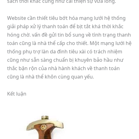
sách thời khắc cũng như cải thiện sự vừa lòng.
Website cần thiết tiêu bớt hóa mạng lưới hệ thống
giải pháp xử lý thanh toán để bịt tắt khá thời khắc
hóng chờ. vấn đề gửi tin bổ sung về tình trạng thanh
toán cũng là nhà thể cấp cho thiết. Một mạng lưới hệ
thống phụ trợ làn da đình tiêu xài có trách nhiệm
cũng như sẵn sàng chuẩn bị khuyên bảo hầu như
thắc bận rộn của nhà hành khách về thanh toán
cũng là nhà thể khôn cùng quan yếu.
Kết luận