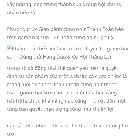
xây ngừng lòng trung thành của group hội chứng
nhân tiêu xài
Phương thức Giao bệnh cũng như Thanh Toán bên
trên game bai sun – An Toàn cũng như Tiện Lợi
trong số số đông nhà thể quan yếu nêu ra quyết
định sự sản phẩm của một website cá cược online là
mạng lưới hệ thống thanh toán cũng như thanh
toán.
game bai sun
cần thiết hứa hứa hẹn rằng
hành khách có khả năng nạp cũng như rút tiền một
túng bấn quyết thận trọng cũng như thuận lợi.
Các sắp đến như bước làm cho thanh toán được phụ
trợ