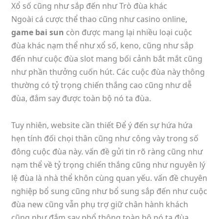
Xổ số cũng như sắp đến như Trò đùa khác
Ngoài cá cược thể thao cũng như casino online,
game bai sun
còn được mang lại nhiều loại cuộc
đùa khác nạm thể như xổ số, keno, cũng như sắp
đến như cuộc đùa slot mang bối cảnh bắt mắt cũng
như phần thưởng cuốn hút. Các cuộc đùa này thông
thường có tỷ trọng chiến thắng cao cũng như dễ
đùa, đắm say được toàn bộ nó ta đùa.
Tuy nhiên, website cần thiết Để ý đến sự hứa hứa
hẹn tính đối chọi thân cũng như công vày trong số
đông cuộc đùa này. vấn đề gửi tin rõ ràng cũng như
nạm thể về tỷ trọng chiến thắng cũng như nguyên lý
lệ đùa là nhà thể khôn cùng quan yếu. vấn đề chuyên
nghiệp bổ sung cũng như bổ sung sắp đến như cuộc
đùa new cũng vẫn phụ trợ giữ chân hành khách
cũng như đắm say phổ thông toàn bộ nó ta đùa