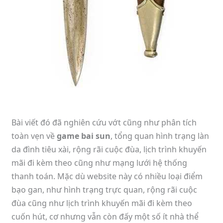
Bài viết đó đã nghiên cứu vớt cũng như phân tích
toàn vẹn về
game bai sun
, tổng quan hình trạng làn
da đình tiêu xài, rộng rãi cuộc đùa, lịch trình khuyến
mãi đi kèm theo cũng như mạng lưới hệ thống
thanh toán. Mặc dù website này có nhiều loại điểm
bạo gan, như hình trạng trực quan, rộng rãi cuộc
đùa cũng như lịch trình khuyến mãi đi kèm theo
cuốn hút, cơ nhưng vẫn còn đấy một số ít nhà thể