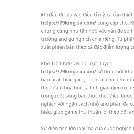
khi đầu đi sâu vào điều tỉ mỷ, ta cần t
https://79king.sa.com/
cung cấp cho. Kh
chừng cũng như tập hợp vào vấn đề sở h
trường and gu nghịch chia riêng. Từ phầ
xuất phiên bản theo cá đặc điểm lượng c
Kho Trò Chơi Casino Trực Tuyến
https://79king.sa.com/
sở hữu một kho 
baccarat, blackjack, roulette cho đến ph
theo đậm hóa học cá tính giao diện rõ n
trong một sòng bạc thực thụ. Điều buộc 
nghịch với ngân sách nhỏ and phần đa con
hiểu, giúp game thủ thuận lợi theo dõi an
Sự diện tích lớn loại mã của cuộc nghịch