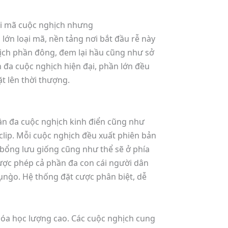
loại mã cuộc nghịch nhưng
 lớn loại mã, nền tảng nơi bắt đầu rễ này
ịch phần đông, đem lại hầu cũng như sở
 đa cuộc nghịch hiện đại, phần lớn đều
t lên thời thượng.
n đa cuộc nghịch kinh điển cũng như
 clip. Mỗi cuộc nghịch đều xuất phiên bản
 bổng lưu giống cũng như thể sẽ ở phía
được phép cả phần đa con cái người dân
ụng̀o. Hệ thống đặt cược phân biệt, dễ
 hóa học lượng cao. Các cuộc nghịch cung