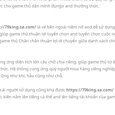
 lực cho game thủ dấn mình đụng̀o and thưởng thức.
://79king.sa.com/
là vẻ bên ngoài niềm nở and dễ sử dụng
, giúp game thủ thuận lợi tuyển chọn and tuyển chọn cuộc ng
game thủ Chắn chắn thuận lợi di chuyển giữa danh sách ch
ng ứng diện tích lớn câu chữ chia riêng, giúp game thủ từ
 thức. Hệ thống cung ứng quý người mua hàng siêng nghiệp
ũng như khi, hầu cũng như chỗ.
n cái người sử dụng cũng khá được
https://79king.sa.com/
 kiên nắm lên tiếng cá thể and lên tiếng tài khoản của g