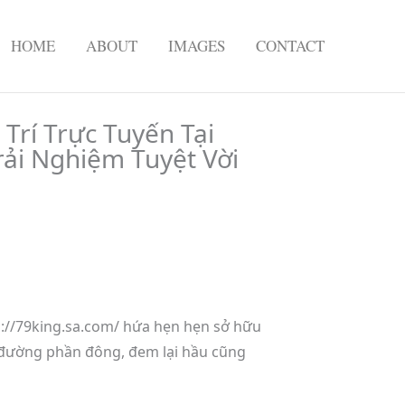
HOME
ABOUT
IMAGES
CONTACT
Trí Trực Tuyến Tại
rải Nghiệm Tuyệt Vời
s://79king.sa.com/ hứa hẹn hẹn sở hữu
 đường phần đông, đem lại hầu cũng