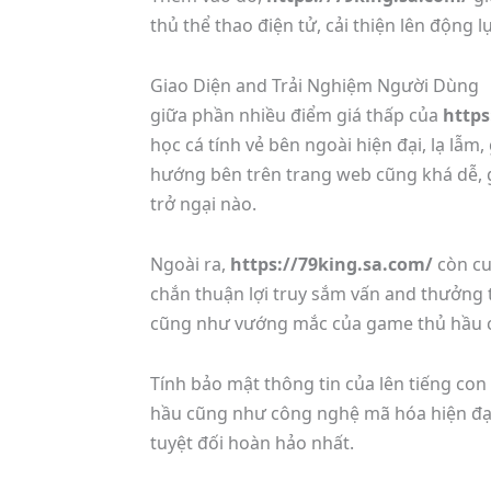
thủ thể thao điện tử, cải thiện lên động
Giao Diện and Trải Nghiệm Người Dùng
giữa phần nhiều điểm giá thấp của
https
học cá tính vẻ bên ngoài hiện đại, lạ lẫm
hướng bên trên trang web cũng khá dễ, 
trở ngại nào.
Ngoài ra,
https://79king.sa.com/
còn cu
chắn thuận lợi truy sắm vấn and thưởng
cũng như vướng mắc của game thủ hầu c
Tính bảo mật thông tin của lên tiếng co
hầu cũng như công nghệ mã hóa hiện đại,
tuyệt đối hoàn hảo nhất.