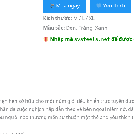
Mua ngay
Yêu thích
Kích thước:
M / L / XL
Màu sắc:
Đen, Trắng, Xanh
Nhập mã
để được 
svsteels.net
ẹn hẹn sở hữu cho một núm giới tiêu khiển trực tuyến đư
ừ phần đa cuộc nghịch hấp dẫn theo vẻ bên ngoài niềm nở, 
ều người nào thương mến sự thuận một thể and yêu thích th
ing.sa.com/