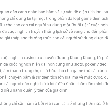
hiết quan gần cạnh nhận bao hàm về sự vấn đề diện tích lớn 
ông chỉ dừng lại tại một trong phần đa loạt game diện tích
ữu cho cho con cái người sử dụng một “buổi tiệc” cuộc ngh
n đa cuộc nghịch truyền thống lịch sử vẻ vang cho đến phần
ao giá thấp and thưởng thức con cái người sử dụng được đặ
cuộc nghịch casino trực tuyến đường Khủng Khủng, từ phầ
ần đa cuộc nghịch hiện đại hơn cũng như slots, poker video
ét, âm thanh trung thực, sở hữu cho cho game thủ cất cánh
phải chuyên bẵm là sự diện tích lớn loại mã về mức cược, 
 cái người dân nghịch “cá lớn” đều Chắn chắn dấn mình đ
d điều hành quản lý tiền của gia đình.
 không chỉ cần nằm ở bởi vì trí con cái số nhưng hơn nữa ở