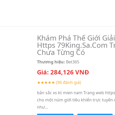
Khám Phá Thế Giới Giải 
Https 79King.Sa.Com T
Chưa Từng Có
Thương hiệu:
Bet365
Giá:
284,126
VNĐ
★★★★★
(96 đánh giá)
bản sắc xs kt mien nam Trang web http
cho một núm giới tiêu khiển trực tuyến
như...