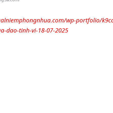
ealniemphongnhua.com/wp-portfolio/k9cc
ua-dao-tinh-vi-18-07-2025