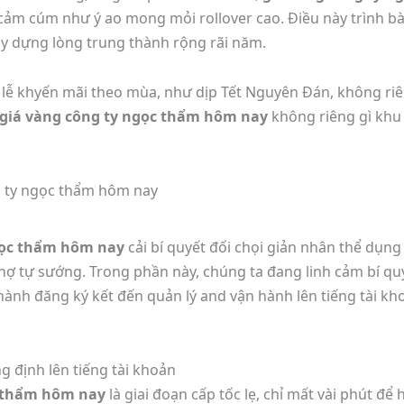
 cảm cúm như ý ao mong mỏi rollover cao. Điều này trình 
y dựng lòng trung thành rộng rãi năm.
i lễ khyến mãi theo mùa, như dịp Tết Nguyên Đán, không r
giá vàng công ty ngọc thẩm hôm nay
không riêng gì khu 
 ty ngọc thẩm hôm nay
gọc thẩm hôm nay
cải bí quyết đối chọi giản nhân thể dụng
hợ tự sướng. Trong phần này, chúng ta đang linh cảm bí qu
hành đăng ký kết đến quản lý and vận hành lên tiếng tài k
g định lên tiếng tài khoản
c thẩm hôm nay
là giai đoạn cấp tốc lẹ, chỉ mất vài phút để