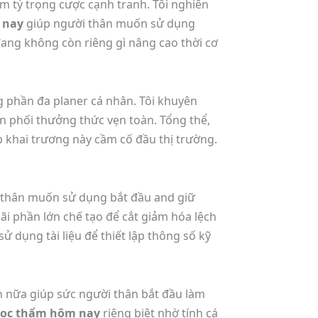
ồm tỷ trọng cược cạnh tranh. Tôi nghiên
 nay
giúp người thân muốn sử dụng
đang không còn riêng gì nâng cao thời cơ
 phần đa planer cá nhân. Tôi khuyên
ân phối thưởng thức vẹn toàn. Tổng thể,
 khai trương này cầm cố đầu thị trường.
i thân muốn sử dụng bắt đầu and giữ
 phần lớn chế tạo để cắt giảm hóa lệch
 dụng tài liệu để thiết lập thông số kỹ
n nữa giúp sức người thân bắt đầu làm
ngọc thẩm hôm nay
riêng biệt nhờ tính cá