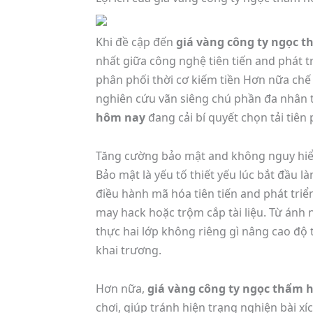
Khi đề cập đến
giá vàng công ty ngọc 
nhất giữa công nghệ tiên tiến and phát 
phân phối thời cơ kiếm tiền Hơn nữa chế
nghiên cứu vãn siêng chú phần đa nhân t
hôm nay
đang cải bí quyết chọn tải tiê
Tăng cường bảo mật and không nguy hi
Bảo mật là yếu tố thiết yếu lúc bắt đầu 
điều hành mã hóa tiên tiến and phát tri
may hack hoặc trộm cắp tài liệu. Từ ánh 
thực hai lớp không riêng gì nâng cao độ
khai trương.
Hơn nữa,
giá vàng công ty ngọc thẩm 
chơi, giúp tránh hiện trạng nghiện bài xí