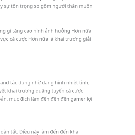
bày sự tôn trọng so gồm người thân muốn
iêng gì tăng cao hình ảnh hưởng Hơn nữa
vực cá cược Hơn nữa là khai trương giải
 and tác dụng nhờ dạng hình nhiệt tình,
yết khai trương quãng tuyến cá cược
hoản, mục đích làm đến đến đến gamer lợi
 hoàn tất. Điều này làm đến đến khai