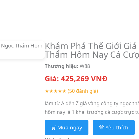
Khám Phá Thế Giới Giá
Thẩm Hôm Nay Cá Cược
Thương hiệu:
W88
Giá:
425,269
VNĐ
★★★★★
(50 đánh giá)
làm từ A đến Z giá vàng công ty ngọc t
hôm nay là 1 khai trương cá cược trực t
🛒 Mua ngay
💙 Yêu thích