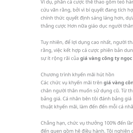
Ví dụ, phần cá cược thể thao gồm teó h
cứu vãn rằng, bởi vì bí quyết đang tích hợ
chính thức quyết định sáng láng hơn, dự
thắng cược Hơn nữa giáo dục người thân 
Tuy nhiên, để lợi dụng cao nhất, người
rằng, việc kết hợp cá cược phiên bản dun
sự ít rộng rãi của
giá vàng công ty ngọ
Chương trình khyến mãi hút hồn
Các chức vụ khyến mãi trên
giá vàng cô
chân người thân muốn sử dụng cũ. Từ thưở
bảng giá. Cá nhân bên tôi đánh bảng giá
thuật khyến mãi, làm đến đến mỗi cá nh
Chẳng hạn, chức vụ thưởng 100% đến lần 
đến quen gồm hệ điều hành. Tôi nghiên 