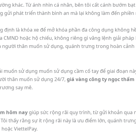
ờng khác. Từ ánh nhìn cá nhân, bên tôi cất cánh bướm bạt 
 gửi phát triển thành bình an mà lại không làm đến phiề
ng định là khóa xe để mở khóa phần đa công dụng không hề 
qua CMND hoặc hộ chiếu, không riêng gì vâng lệnh giải phá
a người thân muốn sử dụng, quánh trưng trong hoàn cảnh c
ải muốn sử dụng muốn sử dụng cầm cố tay để giai đoạn nà
gười thân muốn sử dụng 24/7,
giá vàng công ty ngọc thẩm
trương say mê.
hẩm hôm nay
giúp sức rộng rãi quy trình, từ gửi khoản qua 
Tôi thấy rằng sự ít rộng rãi này là ưu điểm lớn, quánh trư
hoặc ViettelPay.