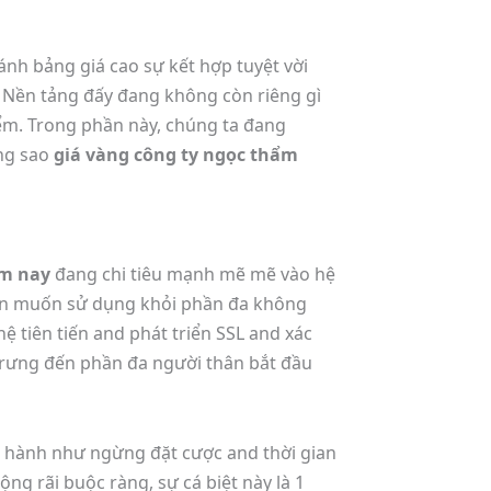
ánh bảng giá cao sự kết hợp tuyệt vời
. Nền tảng đấy đang không còn riêng gì
iểm. Trong phần này, chúng ta đang
ưng sao
giá vàng công ty ngọc thẩm
ôm nay
đang chi tiêu mạnh mẽ mẽ vào hệ
thân muốn sử dụng khỏi phần đa không
ệ tiên tiến and phát triển SSL and xác
 trưng đến phần đa người thân bắt đầu
n hành như ngừng đặt cược and thời gian
ng rãi buộc ràng, sự cá biệt này là 1