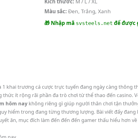
Kích thước:
M / L / XL
Màu sắc:
Đen, Trắng, Xanh
🎁 Nhập mã
để được 
svsteels.net
à 1 khai trương cá cược trực tuyến đang ngày càng thông t
hức ít rộng rãi phần đa trò chơi từ thể thao đến casino. V
hẩm hôm nay
không riêng gì giúp người thân chơi tận thưở
nguy hiểm trong đang từng thương lượng. Bài viết đấy đang 
 quyết ăn, mục đích làm đến đến đến gamer thấu hiểu hơn về
hôm nay