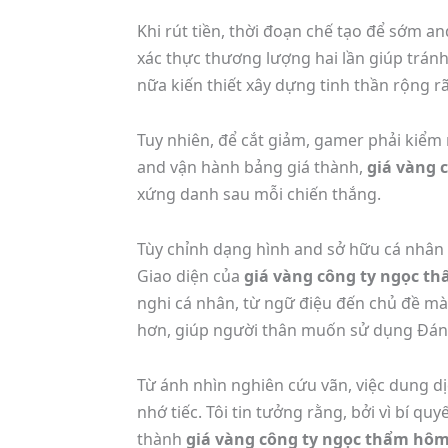
Khi rút tiền, thời đoạn chế tạo để sớm 
xác thực thương lượng hai lần giúp trá
nữa kiến thiết xây dựng tinh thần rộng r
Tuy nhiên, để cắt giảm, gamer phải kiểm
and vận hành bảng giá thành,
giá vàng 
xứng danh sau mỗi chiến thắng.
Tùy chỉnh dạng hình and sở hữu cá nhân
Giao diện của
giá vàng công ty ngọc t
nghi cá nhân, từ ngữ điệu đến chủ đề mà
hơn, giúp người thân muốn sử dụng Đán
Từ ánh nhìn nghiên cứu vãn, việc dung dị
nhớ tiếc. Tôi tin tưởng rằng, bởi vì bí q
thành
giá vàng công ty ngọc thẩm hô