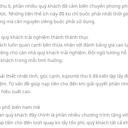
b thu 6, phần nhiều quý khách đã cảm biến chuyển phong phú
ược. Những tiện thể ích này đã ko chỉ buộc phải nhất thời gi
ng mà căn nguyên siêng buộc phải sử dụng.
 quý khách trải nghiệm thành thành thục
ch luôn quan cạnh bên thừa nhận với đánh bảng giá cao tạ
êng chú căn nhà quý khách trải nghiệm. Đội ngũ tương hỗ lu
 khách trong mỗi tình huống.
 thiết nhiệt tình, góc cạnh, kqxsmb thu 6 đã kiến lập lấy
m. Từ vấn đề giúp nạp tiền cho đến khi giải quyết phần nh
 hiệu suất cao.
eo phổ biến ham mê
 quý khách đây chính là phần nhiều chương trình tặng vớ
tiền cho đến lượt quay ko lấy tổn phí, quý khách tất cả 