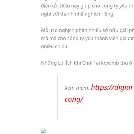
điện tử. Điều này giúp cho công ty yếu 
nghi với thanh nhã nghịch riêng.
Mỗi trò nghịch phần nhiều sở hữu giải 
mã mã cho công ty yếu thành viên gia đì
nhiều chiều.
Những Lợi Ích Khi Chơi Tại kqxsmb thu 6
https://digi
Xem thêm:
cong/