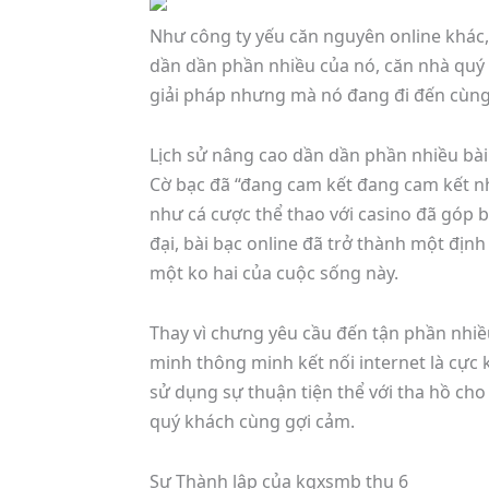
Như công ty yếu căn nguyên online khác,
dần dần phần nhiều của nó, căn nhà quý 
giải pháp nhưng mà nó đang đi đến cùng
Lịch sử nâng cao dần dần phần nhiều bài
Cờ bạc đã “đang cam kết đang cam kết nh
như cá cược thể thao với casino đã góp 
đại, bài bạc online đã trở thành một đị
một ko hai của cuộc sống này.
Thay vì chưng yêu cầu đến tận phần nhiề
minh thông minh kết nối internet là cực 
sử dụng sự thuận tiện thể với tha hồ ch
quý khách cùng gợi cảm.
Sự Thành lập của kqxsmb thu 6