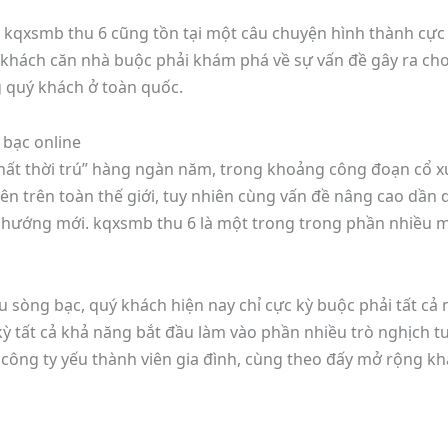
 kqxsmb thu 6 cũng tồn tại một câu chuyện hình thành cực k
khách căn nhà buộc phải khám phá về sự vấn đề gây ra cho
 quý khách ở toàn quốc.
 bạc online
ất thời trú” hàng ngàn năm, trong khoảng công đoạn cổ xưa
bên trên toàn thế giới, tuy nhiên cùng vấn đề nâng cao dầ
nh hướng mới. kqxsmb thu 6 là một trong trong phần nhiều m
u sòng bạc, quý khách hiện nay chỉ cực kỳ buộc phải tất cả
kỳ tất cả khả năng bắt đầu làm vào phần nhiều trò nghịch
o công ty yếu thành viên gia đình, cùng theo đấy mở rộng k