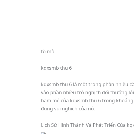
tò mò
kqxsmb thu 6
kqxsmb thu 6 là một trong phần nhiều că
vào phần nhiều trò nghịch đổi thưởng lôi
ham mê của kqxsmb thu 6 trong khoảng lị
đụng vui nghịch của nó.
Lịch Sử Hình Thành Và Phát Triển Của kq