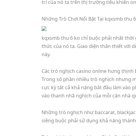
trí của nó ta trên thị trường tiêu khiển on
Những Trò Chơi Nổi Bật Tại kqxsmb thu 6
kqxsmb thu 6 ko chỉ buộc phải nhất thời
thức của nó ta. Giao diện thân thiết vớ
này.
Các trò nghịch casino online hưng thịnh
Trong số phần nhiều trò nghịch nhưng mà
cực kỳ tất cả khả năng bắt đầu làm và
vào thanh nhã nghịch của mỗi căn nhà q
Những trò nghịch như baccarat, blackjac
siêng buộc phải sử dụng khả năng thành 