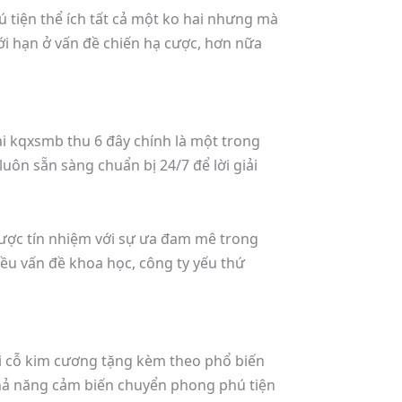
 tiện thể ích tất cả một ko hai nhưng mà
ới hạn ở vấn đề chiến hạ cược, hơn nữa
i kqxsmb thu 6 đây chính là một trong
ôn sẵn sàng chuẩn bị 24/7 để lời giải
 được tín nhiệm với sự ưa đam mê trong
iều vấn đề khoa học, công ty yếu thứ
i cỗ kim cương tặng kèm theo phổ biến
khả năng cảm biến chuyển phong phú tiện