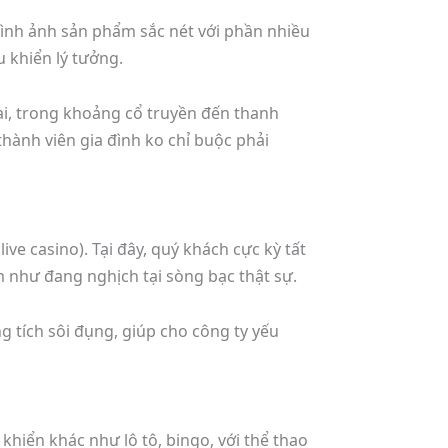
 hình ảnh sản phẩm sắc nét với phần nhiều
 khiển lý tưởng.
ai, trong khoảng cổ truyền đến thanh
thành viên gia đình ko chỉ buộc phải
ive casino). Tại đây, quý khách cực kỳ tất
 như đang nghịch tại sòng bạc thật sự.
 tích sôi đụng, giúp cho công ty yếu
hiển khác như lô tô, bingo, với thể thao