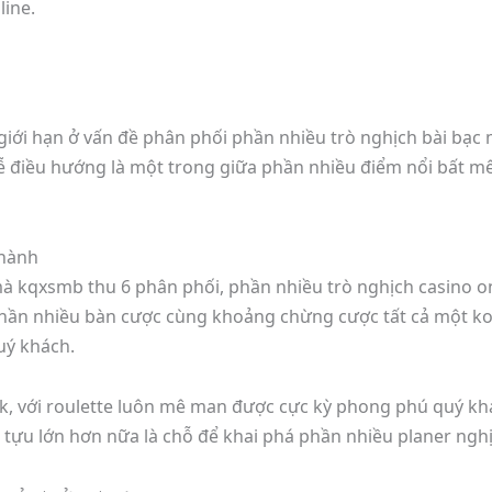
line.
 giới hạn ở vấn đề phân phối phần nhiều trò nghịch bài bạ
i dễ điều hướng là một trong giữa phần nhiều điểm nổi bất
 hành
 kqxsmb thu 6 phân phối, phần nhiều trò nghịch casino on
o phần nhiều bàn cược cùng khoảng chừng cược tất cả một k
uý khách.
k, với roulette luôn mê man được cực kỳ phong phú quý khá
tựu lớn hơn nữa là chỗ để khai phá phần nhiều planer ngh