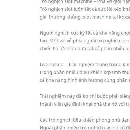
Trò nghịch slot machine – Phá vỡ giới h
Trò nghịch slot luôn tất cả sức lôi kéo 
giải thưởng khủng, slot machine tại kqxs
Người nghịch cực kỳ tất cả khả năng chọ
tao. Một vài vẻ phía ngoài trò nghịch còn
chiến hạ lớn hơn nữa tất cả phần nhiều gi
Live casino – Trải nghiệm trung trong kh
trong phần nhiều điều khiến kqxsmb thu 6 
cả khả năng hình ảnh hưởng cùng phần nh
Trải nghiệm này đã ko chỉ buộc phải siê
thành viên gia đình khai phá tha hồ với 
Các trò nghịch tiêu khiển phong phú dạn
Ngoài phần nhiều trò nghịch casino cổ đi