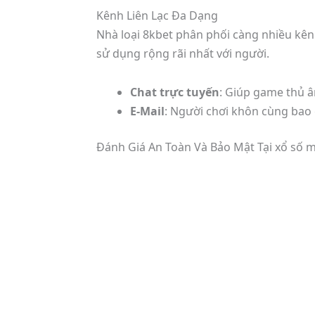
Kênh Liên Lạc Đa Dạng
Nhà loại 8kbet phân phối càng nhiều kên
sử dụng rộng rãi nhất với người.
Chat trực tuyến
: Giúp game thủ â
E-Mail
: Người chơi khôn cùng bao 
Đánh Giá An Toàn Và Bảo Mật Tại xổ số 