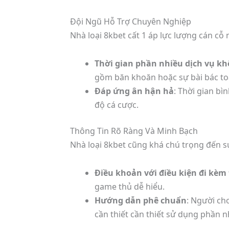
Đội Ngũ Hỗ Trợ Chuyên Nghiệp
Nhà loại 8kbet cất 1 áp lực lượng cán cỗ
Thời gian phần nhiều dịch vụ k
gồm băn khoăn hoặc sự bài bác to
Đáp ứng ân hận hả
: Thời gian bì
độ cá cược.
Thông Tin Rõ Ràng Và Minh Bạch
Nhà loại 8kbet cũng khá chú trọng đến 
Điều khoản với điều kiện đi kèm
game thủ dễ hiểu.
Hướng dẫn phê chuẩn
: Người ch
cần thiết cần thiết sử dụng phần n