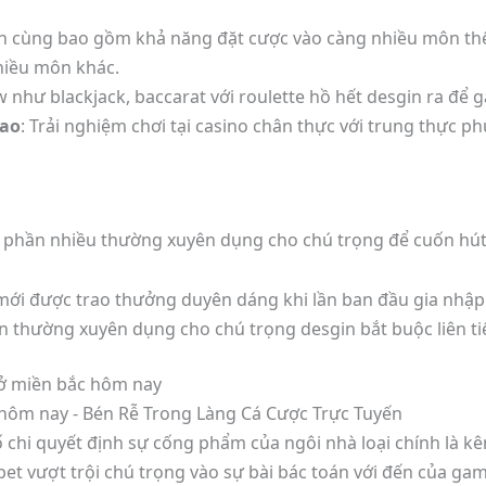
ôn cùng bao gồm khả năng đặt cược vào càng nhiều môn th
nhiều môn khác.
 như blackjack, baccarat với roulette hồ hết desgin ra để g
cao
: Trải nghiệm chơi tại casino chân thực với trung thực 
hai phần nhiều thường xuyên dụng cho chú trọng để cuốn hút
 mới được trao thưởng duyên dáng khi lần ban đầu gia nhập
ớn thường xuyên dụng cho chú trọng desgin bắt buộc liên t
 ở miền bắc hôm nay
chi quyết định sự cống phẩm của ngôi nhà loại chính là k
bet vượt trội chú trọng vào sự bài bác toán với đến của gam