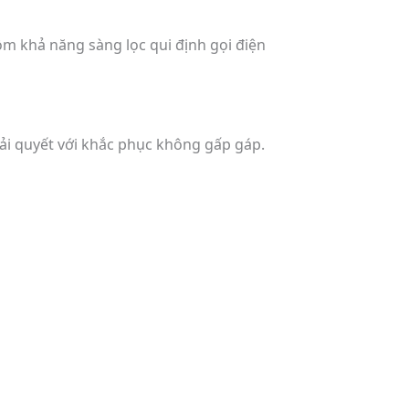
m khả năng sàng lọc qui định gọi điện
iải quyết với khắc phục không gấp gáp.