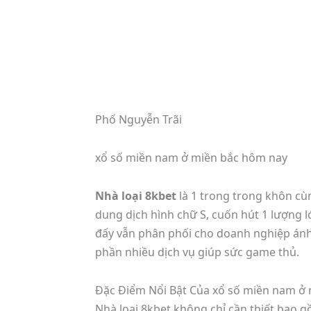
Phố Nguyễn Trãi
xổ số miền nam ở miền bắc hôm nay
Nhà loại 8kbet
là 1 trong trong khôn cù
dung dịch hình chữ S, cuốn hút 1 lượng l
đấy vẫn phân phối cho doanh nghiệp ánh 
phần nhiều dịch vụ giúp sức game thủ.
Đặc Điểm Nổi Bật Của xổ số miền nam ở
Nhà loại 8kbet không chỉ cần thiết bao