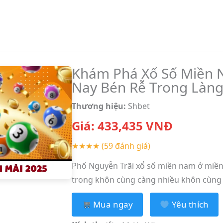
Khám Phá Xổ Số Miền
Nay Bén Rễ Trong Làng
Thương hiệu:
Shbet
Giá:
433,435
VNĐ
★★★★
(59 đánh giá)
Phố Nguyễn Trãi xổ số miền nam ở miền 
trong khôn cùng càng nhiều khôn cùng 
Mua ngay
Yêu thích