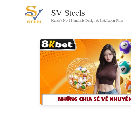
Skip
SV Steels
to
content
Kerala's No.1 Handrails Design & Installation Firm