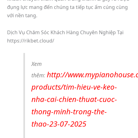
đụng lực mang đến chúng ta tiếp tục ấm cúng cùng
với nền tang.
Dịch Vụ Chăm Sóc Khách Hàng Chuyên Nghiệp Tại
https://rikbet.cloud/
Xem
http://www.mypianohouse.
thêm:
products/tim-hieu-ve-keo-
nha-cai-chien-thuat-cuoc-
thong-minh-trong-the-
thao-23-07-2025