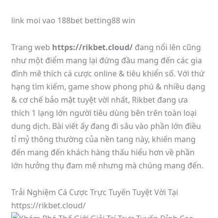
link moi vao 188bet betting88 win
Trang web
https://rikbet.cloud/
đang nổi lên cũng
như một điểm mang lại đứng đầu mang đến các gia
đình mê thích cá cược online & tiêu khiển số. Với thứ
hạng tìm kiếm, game show phong phú & nhiều dạng
& cơ chế bảo mật tuyệt vời nhất, Rikbet đang ưa
thích 1 lạng lớn người tiêu dùng bên trên toàn loại
dung dịch. Bài viết ấy đang đi sâu vào phần lớn điều
tỉ mỷ thông thường của nền tang này, khiến mang
đến mang đến khách hàng thấu hiểu hơn về phần
lớn hưởng thụ đam mê nhưng mà chúng mang đến.
Trải Nghiệm Cá Cược Trực Tuyến Tuyệt Vời Tại
https://rikbet.cloud/