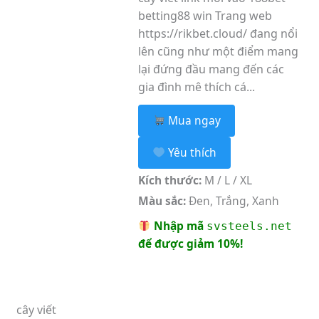
betting88 win Trang web
https://rikbet.cloud/ đang nổi
lên cũng như một điểm mang
lại đứng đầu mang đến các
gia đình mê thích cá...
Mua ngay
Yêu thích
Kích thước:
M / L / XL
Màu sắc:
Đen, Trắng, Xanh
Nhập mã
svsteels.net
để được giảm 10%!
cây viết