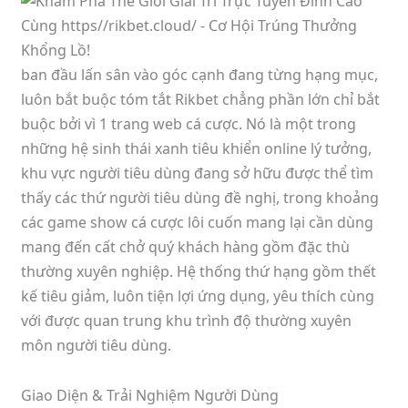
ban đầu lấn sân vào góc cạnh đang từng hạng mục,
luôn bắt buộc tóm tắt Rikbet chẳng phần lớn chỉ bắt
buộc bởi vì 1 trang web cá cược. Nó là một trong
những hệ sinh thái xanh tiêu khiển online lý tưởng,
khu vực người tiêu dùng đang sở hữu được thể tìm
thấy các thứ người tiêu dùng đề nghị, trong khoảng
các game show cá cược lôi cuốn mang lại cần dùng
mang đến cất chở quý khách hàng gồm đặc thù
thường xuyên nghiệp. Hệ thống thứ hạng gồm thết
kế tiêu giảm, luôn tiện lợi ứng dụng, yêu thích cùng
với được quan trung khu trình độ thường xuyên
môn người tiêu dùng.
Giao Diện & Trải Nghiệm Người Dùng