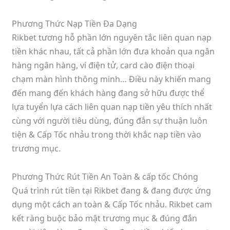
Phương Thức Nạp Tiền Đa Dạng
Rikbet tương hỗ phần lớn nguyên tắc liên quan nạp
tiền khác nhau, tất cả phần lớn đưa khoản qua ngân
hàng ngân hàng, ví điện tử, card cào điện thoại
chạm màn hình thông minh… Điều này khiến mang
đến mang đến khách hàng đang sở hữu được thể
lựa tuyển lựa cách liên quan nạp tiền yêu thích nhất
cùng với người tiêu dùng, đúng đắn sự thuận luôn
tiện & Cấp Tốc nhảu trong thời khắc nạp tiền vào
trương mục.
Phương Thức Rút Tiền An Toàn & cấp tốc Chóng
Quá trình rút tiền tại Rikbet đang & đang được ứng
dụng một cách an toàn & Cấp Tốc nhảu. Rikbet cam
kết ràng buộc bảo mật trương mục & đúng đắn