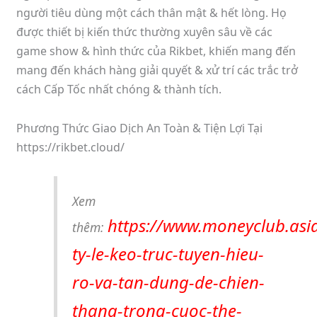
người tiêu dùng một cách thân mật & hết lòng. Họ
được thiết bị kiến thức thường xuyên sâu về các
game show & hình thức của Rikbet, khiến mang đến
mang đến khách hàng giải quyết & xử trí các trắc trở
cách Cấp Tốc nhất chóng & thành tích.
Phương Thức Giao Dịch An Toàn & Tiện Lợi Tại
https://rikbet.cloud/
Xem
https://www.moneyclub.asi
thêm:
ty-le-keo-truc-tuyen-hieu-
ro-va-tan-dung-de-chien-
thang-trong-cuoc-the-