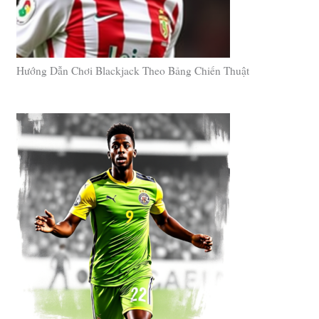
Hướng Dẫn Chơi Blackjack Theo Bảng Chiến Thuật