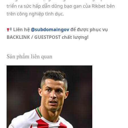
triển ra sức hấp dẫn dũng bạo gan của Rikbet bên
trên công nghiệp tình dục.
Liên hệ
@subdomaingov
để được phục vụ
BACKLINK / GUESTPOST chất lượng!
Sản phẩm liên quan