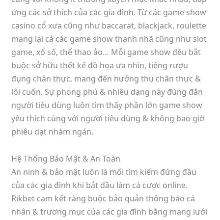
ứng các sở thích của các gia đình. Từ các game show
casino cổ xưa cũng như baccarat, blackjack, roulette
mang lại cả các game show thanh nhã cũng như slot
game, xổ số, thể thao ảo… Mỗi game show đều bắt
buộc sở hữu thết kế đồ họa ưa nhìn, tiếng rượu
đụng chân thực, mang đến hưởng thụ chân thực &
lôi cuốn. Sự phong phú & nhiều dạng này đúng đắn
người tiêu dùng luôn tìm thấy phần lớn game show
yêu thích cùng với người tiêu dùng & không bao giờ
phiêu dạt nhàm ngán.
Hệ Thống Bảo Mật & An Toàn
An ninh & bảo mật luôn là mối tìm kiếm đứng đầu
của các gia đình khi bắt đầu làm cá cược online.
Rikbet cam kết ràng buộc bảo quản thông báo cá
nhân & trương mục của các gia đình bằng mạng lưới