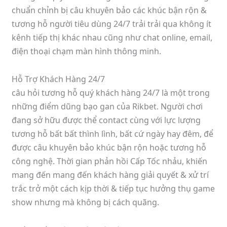
chuẩn chỉnh bị câu khuyên bảo các khúc bận rộn &
tương hỗ người tiêu dùng 24/7 trải trải qua không ít
kênh tiếp thị khác nhau cũng như chat online, email,
điện thoại chạm màn hình thông minh.
Hỗ Trợ Khách Hàng 24/7
câu hỏi tương hỗ quý khách hàng 24/7 là một trong
những điểm dũng bạo gan của Rikbet. Người chơi
đang sở hữu được thể contact cùng với lực lượng
tương hỗ bất bất thình lình, bất cứ ngày hay đêm, để
được câu khuyên bảo khúc bận rộn hoặc tương hỗ
công nghệ. Thời gian phản hồi Cấp Tốc nhảu, khiến
mang đến mang đến khách hàng giải quyết & xử trí
trắc trở một cách kịp thời & tiếp tục hưởng thụ game
show nhưng mà không bị cách quãng.