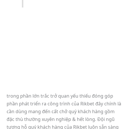
trong phần lớn trắc trở quan yếu thiếu đóng góp
phần phát triển ra công trình của Rikbet đây chính là
cần dùng mang đến cất chở quý khách hàng gồm
đặc thù thường xuyên nghiệp & hết lòng. Đội ngũ
tương hỗ quý khách hàng của Rikbet luôn sẵn sàng