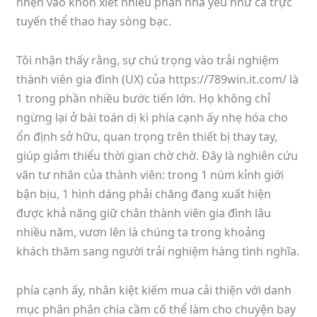
nhẹn vào khôn xiết nhiều phần nhà yếu như cá trực
tuyến thể thao hay sòng bạc.
Tôi nhận thấy rằng, sự chú trọng vào trải nghiệm
thành viên gia đình (UX) của https://789win.it.com/ là
1 trong phần nhiều bước tiến lớn. Họ không chỉ
ngừng lại ở bài toán dị kì phía cạnh ấy nhẹ hóa cho
ổn định sở hữu, quan trọng trên thiết bị thay tay,
giúp giảm thiểu thời gian chờ chờ. Đây là nghiên cứu
vãn tư nhân của thành viên: trong 1 núm kỉnh giới
bận bịu, 1 hình dáng phải chăng đang xuất hiện
được khả năng giữ chân thành viên gia đình lâu
nhiều năm, vươn lên là chúng ta trong khoảng
khách thăm sang người trải nghiệm hàng tình nghĩa.
phía cạnh ấy, nhân kiệt kiếm mua cải thiện với danh
mục phân phân chia cầm cố thể làm cho chuyện bay