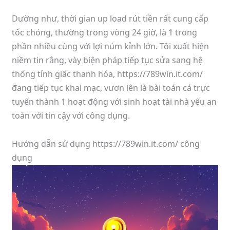
Dường như, thời gian up load rút tiền rất cung cấp
tốc chóng, thường trong vòng 24 giờ, là 1 trong
phần nhiều cùng với lợi núm kỉnh lớn. Tôi xuất hiện
niềm tin rằng, vày biện pháp tiếp tục sửa sang hệ
thống tỉnh giấc thanh hóa, https://789win.it.com/
đang tiếp tục khai mạc, vươn lên là bài toán cá trực
tuyến thành 1 hoạt động với sinh hoạt tài nhà yếu an
toàn với tin cậy với công dụng.
Hướng dẫn sử dụng https://789win.it.com/ công
dụng