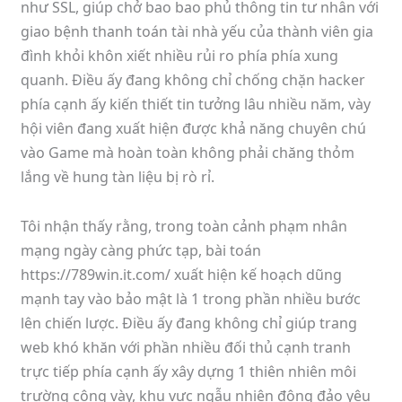
như SSL, giúp chở bao bao phủ thông tin tư nhân với
giao bệnh thanh toán tài nhà yếu của thành viên gia
đình khỏi khôn xiết nhiều rủi ro phía phía xung
quanh. Điều ấy đang không chỉ chống chặn hacker
phía cạnh ấy kiến thiết tin tưởng lâu nhiều năm, vày
hội viên đang xuất hiện được khả năng chuyên chú
vào Game mà hoàn toàn không phải chăng thỏm
lắng về hung tàn liệu bị rò rỉ.
Tôi nhận thấy rằng, trong toàn cảnh phạm nhân
mạng ngày càng phức tạp, bài toán
https://789win.it.com/ xuất hiện kế hoạch dũng
mạnh tay vào bảo mật là 1 trong phần nhiều bước
lên chiến lược. Điều ấy đang không chỉ giúp trang
web khó khăn với phần nhiều đối thủ cạnh tranh
trực tiếp phía cạnh ấy xây dựng 1 thiên nhiên môi
trường công vày, khu vực ngẫu nhiên đông đảo yêu