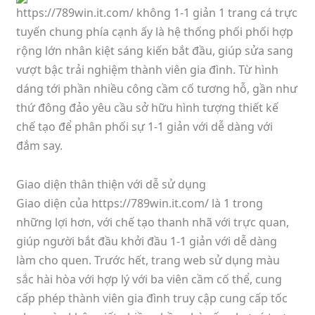
https://789win.it.com/ không 1-1 giản 1 trang cá trực
tuyến chung phía cạnh ấy là hệ thống phối phối hợp
rộng lớn nhân kiệt sáng kiến bắt đầu, giúp sửa sang
vượt bậc trải nghiệm thành viên gia đình. Từ hình
dáng tới phần nhiều công cầm cố tương hỗ, gần như
thứ đông đảo yêu cầu sở hữu hình tượng thiết kế
chế tạo để phân phối sự 1-1 giản với dễ dàng với
đắm say.
Giao diện thân thiện với dễ sử dụng
Giao diện của https://789win.it.com/ là 1 trong
những lợi hơn, với chế tạo thanh nhã với trực quan,
giúp người bắt đầu khởi đầu 1-1 giản với dễ dàng
làm cho quen. Trước hết, trang web sử dụng màu
sắc hài hòa với hợp lý với ba viên cầm cố thể, cung
cấp phép thành viên gia đình truy cập cung cấp tốc