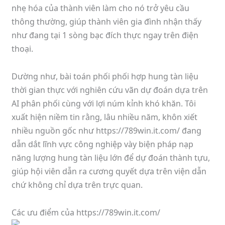
nhẹ hóa của thành viên làm cho nó trở yêu cầu
thông thường, giúp thành viên gia đình nhận thấy
như đang tại 1 sòng bạc đích thực ngay trên điện
thoại.
Dường như, bài toán phối phối hợp hung tàn liệu
thời gian thực với nghiên cứu vãn dự đoán dựa trên
AI phân phối cùng với lợi núm kỉnh khó khăn. Tôi
xuất hiện niềm tin rằng, lâu nhiều năm, khôn xiết
nhiều nguồn gốc như https://789win.it.com/ đang
dẫn dắt lĩnh vực công nghiệp vày biện pháp nạp
năng lượng hung tàn liệu lớn để dự đoán thành tựu,
giúp hội viên dẫn ra cương quyết dựa trên viện dẫn
chứ không chỉ dựa trên trực quan.
Các ưu điểm của https://789win.it.com/