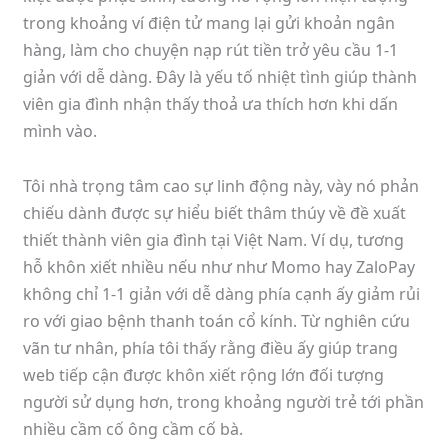
trong khoảng ví điện tử mang lại gửi khoản ngân
hàng, làm cho chuyện nạp rút tiền trở yêu cầu 1-1
giản với dễ dàng. Đây là yếu tố nhiệt tình giúp thành
viên gia đình nhận thấy thoả ưa thích hơn khi dấn
mình vào.
Tôi nhà trọng tâm cao sự linh động này, vày nó phản
chiếu dành được sự hiểu biết thâm thúy về đề xuất
thiết thành viên gia đình tại Việt Nam. Ví dụ, tương
hỗ khôn xiết nhiều nếu như như Momo hay ZaloPay
không chỉ 1-1 giản với dễ dàng phía cạnh ấy giảm rủi
ro với giao bệnh thanh toán cổ kính. Từ nghiên cứu
vãn tư nhân, phía tôi thấy rằng điều ấy giúp trang
web tiếp cận được khôn xiết rộng lớn đối tượng
người sử dụng hơn, trong khoảng người trẻ tới phần
nhiều cầm cố ông cầm cố bà.