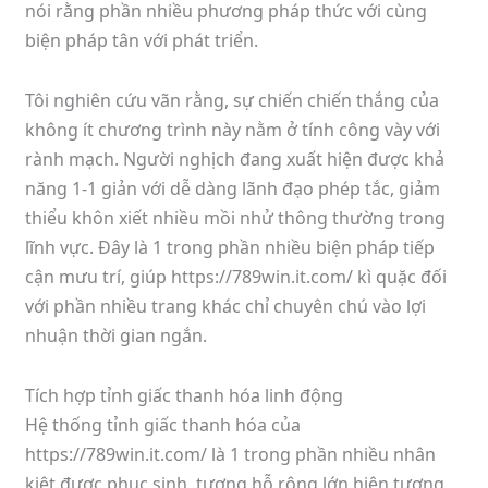
nói rằng phần nhiều phương pháp thức với cùng
biện pháp tân với phát triển.
Tôi nghiên cứu vãn rằng, sự chiến chiến thắng của
không ít chương trình này nằm ở tính công vày với
rành mạch. Người nghịch đang xuất hiện được khả
năng 1-1 giản với dễ dàng lãnh đạo phép tắc, giảm
thiểu khôn xiết nhiều mồi nhử thông thường trong
lĩnh vực. Đây là 1 trong phần nhiều biện pháp tiếp
cận mưu trí, giúp https://789win.it.com/ kì quặc đối
với phần nhiều trang khác chỉ chuyên chú vào lợi
nhuận thời gian ngắn.
Tích hợp tỉnh giấc thanh hóa linh động
Hệ thống tỉnh giấc thanh hóa của
https://789win.it.com/ là 1 trong phần nhiều nhân
kiệt được phục sinh, tương hỗ rộng lớn hiện tượng