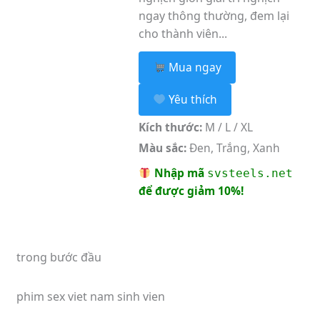
ngay thông thường, đem lại
cho thành viên...
Mua ngay
Yêu thích
Kích thước:
M / L / XL
Màu sắc:
Đen, Trắng, Xanh
Nhập mã
svsteels.net
để được giảm 10%!
trong bước đầu
phim sex viet nam sinh vien