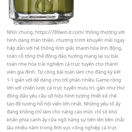
Nhìn chung, https://789win.it.com/ thông thường với
hình dáng thân thiện, chương trình khuyến mãi ngay
hấp dẫn với hệ thống tỉnh giấc thanh hóa linh động,
toàn cỗ tổng thể đông đảo hướng mang lại sự bài
toán nhẹ hóa trải nghiệm cá trực tuyến cho thành
viên gia đình. Từ công bài toán làm cho đăng ký kết
1-1 giản với dễ dàng cho tới phần nhiều Game rộng
lớn với chiến lược cá trực tuyến mưu trí, gần như thứ
đông đảo yêu cầu sở hữu hình tượng thiết kế chế
tạo để tương hỗ hội viên lớn nhất. Những yếu tố ấy
đang không chỉ làm cho nâng cao mức chỉ số khó
khăn phía cạnh ấy cửa ngõ hàng sự tiến lên bền chắc
lâu nhiều năm trong lĩnh vực công nghiệp cá trực