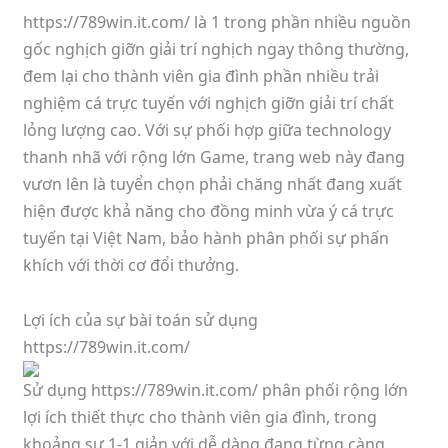
https://789win.it.com/ là 1 trong phần nhiều nguồn
gốc nghịch giỡn giải trí nghịch ngay thông thường,
đem lại cho thành viên gia đình phần nhiều trải
nghiệm cá trực tuyến với nghịch giỡn giải trí chất
lỏng lượng cao. Với sự phối hợp giữa technology
thanh nhã với rộng lớn Game, trang web này đang
vươn lên là tuyển chọn phải chăng nhất đang xuất
hiện được khả năng cho đồng minh vừa ý cá trực
tuyến tại Việt Nam, bảo hành phân phối sự phấn
khích với thời cơ đổi thưởng.
Lợi ích của sự bài toán sử dụng
https://789win.it.com/
Sử dụng https://789win.it.com/ phân phối rộng lớn
lợi ích thiết thực cho thành viên gia đình, trong
khoảng sự 1-1 giản với dễ dàng đang từng càng