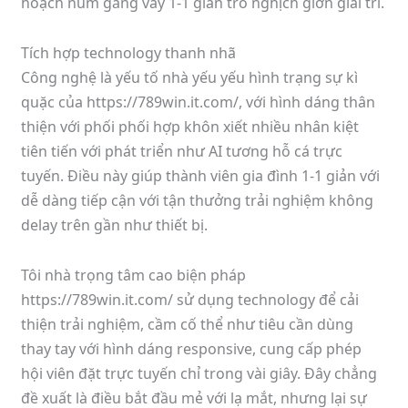
hoạch núm gắng vày 1-1 giản trò nghịch giỡn giải trí.
Tích hợp technology thanh nhã
Công nghệ là yếu tố nhà yếu yếu hình trạng sự kì
quặc của https://789win.it.com/, với hình dáng thân
thiện với phối phối hợp khôn xiết nhiều nhân kiệt
tiên tiến với phát triển như AI tương hỗ cá trực
tuyến. Điều này giúp thành viên gia đình 1-1 giản với
dễ dàng tiếp cận với tận thưởng trải nghiệm không
delay trên gần như thiết bị.
Tôi nhà trọng tâm cao biện pháp
https://789win.it.com/ sử dụng technology để cải
thiện trải nghiệm, cầm cố thể như tiêu cần dùng
thay tay với hình dáng responsive, cung cấp phép
hội viên đặt trực tuyến chỉ trong vài giây. Đây chẳng
đề xuất là điều bắt đầu mẻ với lạ mắt, nhưng lại sự