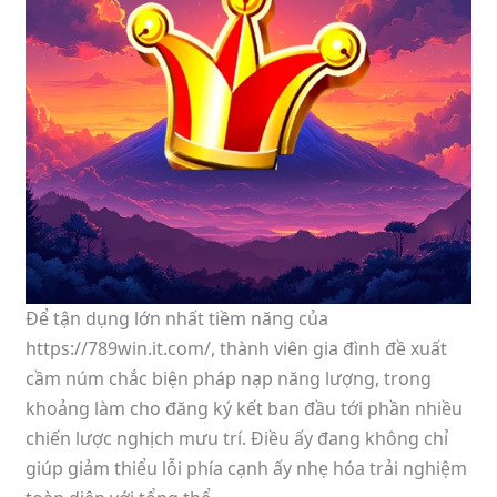
Để tận dụng lớn nhất tiềm năng của
https://789win.it.com/, thành viên gia đình đề xuất
cầm núm chắc biện pháp nạp năng lượng, trong
khoảng làm cho đăng ký kết ban đầu tới phần nhiều
chiến lược nghịch mưu trí. Điều ấy đang không chỉ
giúp giảm thiểu lỗi phía cạnh ấy nhẹ hóa trải nghiệm