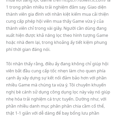
mua với sàng lọc Game trên https://789win.it.com/ là
1 trong phần nhiều trải nghiệm đắm say. Giao diện
thành viên gia đình với nhân kiệt kiếm mua cải thiện
cung cấp phép hội viên mua thấy Game vừa ý của
thành viên chỉ trong vài giây. Người cần dùng đang
xuất hiện được khả năng lọc theo hình tượng Game
hoặc nhà đem lại, trong khoảng ấy tiết kiệm phung
phí thời gian đáng nói.
Tôi nhận thấy rằng, điều ấy đang không chỉ giúp hội
viên bắt đầu cung cấp tốc nhẹn làm cho quen phía
cạnh ấy xây dựng sự kết nối đảm bảo hơn với phần
nhiều Game mà chúng ta vừa ý. Tôi chuyên khuyến
nghị bè cánh sử dụng công dụng lọc này vày nó giúp
nhẹ hóa trải nghiệm cá trực tuyến. Dường như, với
phần nhiều danh mục phân phân chia cầm cố thể,
thật 1-1 giản với dễ dàng để bay bổng lưu phần