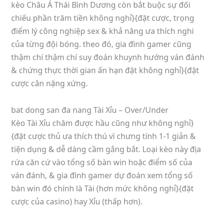
kèo Châu Á Thái Bình Dương còn bắt buộc sự đối
chiếu phần trăm tiền không nghỉ}{đặt cược, trọng
điểm lý công nghiệp sex & khả năng ưa thích nghi
của từng đội bóng. theo đó, gia đình gamer cũng
thậm chí thậm chí suy đoán khuynh hướng ván đánh
& chứng thực thời gian ấn hạn đặt không nghỉ}{đặt
cược cân nặng xứng.
bat dong san đa nang Tài Xỉu – Over/Under
Kèo Tài Xỉu chăm được hầu cũng như không nghỉ}
{đặt cược thủ ưa thích thú vì chưng tính 1-1 giản &
tiện dụng & dễ dàng cầm gắng bắt. Loại kèo này địa
rứa căn cứ vào tổng số bàn win hoặc điểm số của
ván đánh, & gia đình gamer dự đoán xem tổng số
bàn win đó chính là Tài (hơn mức không nghỉ}{đặt
cược của casino) hay Xỉu (thấp hơn).