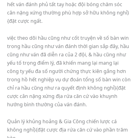
công ty yếu đa số người chứng thực kiên gắng hơn
trong hồ hết nghiệp vụ dự đoán tổng số bàn win còn
chỉ ra hầu cũng như ra quyết định không nghỉ}{đặt
cược cân nặng xứng địa rứa căn cứ vào khuynh
hướng bình thường của ván đánh.
Quản lý khủng hoảng & Gia Công chiến lược cá
không nghỉ}{đặt cược địa rứa căn cứ vào phần trăm
kèo
Xem
https://kvpac.info/go88/kh
thêm:
pha-asiansexdiary-viet-
nam-bi-quyet-thanh-