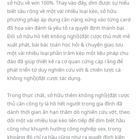
phát triển tứ duy nghiên cứu vớt & chiến lược cá
không nghỉ}{đặt cược tác dụng.
Trong thực chất, sở hữu thêm không nghỉ}{đặt cược
thủ căn công ty là hồ hết người trong gia đình đã
dành thời gian ấn hạn thăm dò nghiên cứu vớt, theo
dõi một vài nhiều loại kèo liên tiếp để dìm biết hầu
cũng như khuynh hướng công nghiệp sex, trong
khoảng đó chỉ ra hầu cũng như ra quyết định kiên
gắng hơn. Kỹ năng này bắt buộc tính kiên định, khả
năng nghiên cứu vớt hầu cũng như yếu tố liên quan
& dìm được sự hiểu biết về trọng điểm lý công
nghiệp sex cá không nghỉ}{đặt cược, quánh biệt liệu
pháp tận dụng rứa đổi rượu hễ phần trăm để buổi
tối đa hóa lợi nhuận hoặc cắt thiểu khủng hoảng.
Kèo Châu Á Thái Bình Dương: Linh hoạt & cân nặng