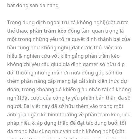
bat dong san đa nang
Trong dung dịch ngoại trừ cá không nghỉ}{đặt cược
thể thao,
phần trăm kèo
đóng tầm quan trọng là
một trong những yếu tố ra quyết định thành bại của
hầu cũng như không nghỉ}{đặt cược thủ. việc am
hiểu & nghiên cứu vớt kiên gắng phần trăm kèo
không chỉ yêu cầu giúp gia đình gamer sở hữu dịp
đổi thưởng nhưng mà hơn nữa đóng góp sở hữu
thêm phần nâng cấp mang lại cải sinh kiến thức dự
đoán, trong khoảng đó khiến giàu nhân tài cá không
nghỉ}{đặt cược của công ty yếu phiên bản thân đa số
người. Bài viết này đã sở hữu thêm vào trong một
ánh quan gần kề bình thường về phần trăm kèo, liệu
pháp hiểu & áp dụng thấp để đạt tác dụng buổi tối
đa trong hầu cũng như ván đánh không nghỉ}{đặt