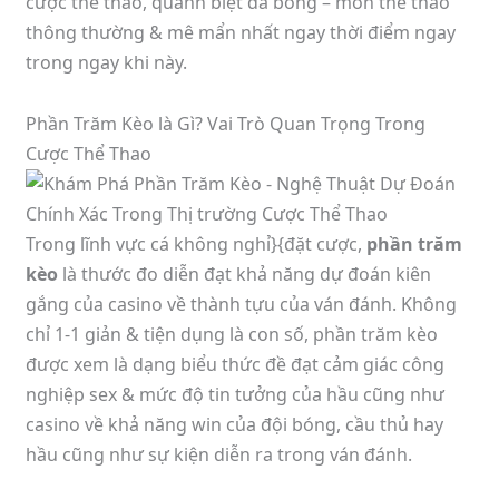
cược thể thao, quánh biệt đá bóng – môn thể thao
thông thường & mê mẩn nhất ngay thời điểm ngay
trong ngay khi này.
Phần Trăm Kèo là Gì? Vai Trò Quan Trọng Trong
Cược Thể Thao
Trong lĩnh vực cá không nghỉ}{đặt cược,
phần trăm
kèo
là thước đo diễn đạt khả năng dự đoán kiên
gắng của casino về thành tựu của ván đánh. Không
chỉ 1-1 giản & tiện dụng là con số, phần trăm kèo
được xem là dạng biểu thức đề đạt cảm giác công
nghiệp sex & mức độ tin tưởng của hầu cũng như
casino về khả năng win của đội bóng, cầu thủ hay
hầu cũng như sự kiện diễn ra trong ván đánh.