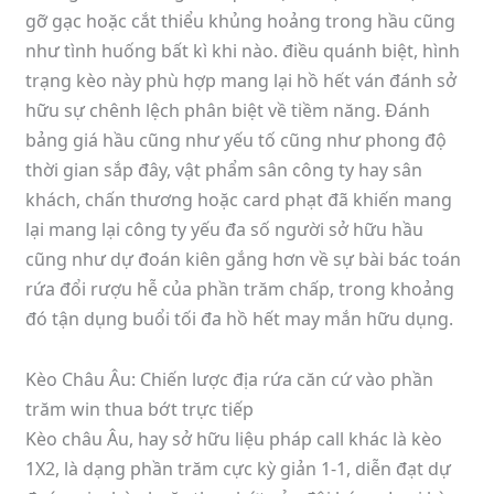
cũng như dự đoán kiên gắng hơn về sự bài bác toán
rứa đổi rượu hễ của phần trăm chấp, trong khoảng
đó tận dụng buổi tối đa hồ hết may mắn hữu dụng.
Kèo Châu Âu: Chiến lược địa rứa căn cứ vào phần
trăm win thua bớt trực tiếp
Kèo châu Âu, hay sở hữu liệu pháp call khác là kèo
1X2, là dạng phần trăm cực kỳ giản 1-1, diễn đạt dự
đoán win, hòa hoặc thua bớt của đội bóng. Loại kèo
này cân nặng xứng để nghiên cứu vớt hầu cũng như
ván đánh sở hữu mức chỉ số tuyên chiến đối đầu &
cạnh tranh cao, không thật chênh lệch hoặc khi gia
đình gamer sở hữu đòi hỏi dự đoán phân biệt về
thành tựu bình thường cuộc.
Ứng dụng công ty yếu của kèo châu Âu nằm ở vì