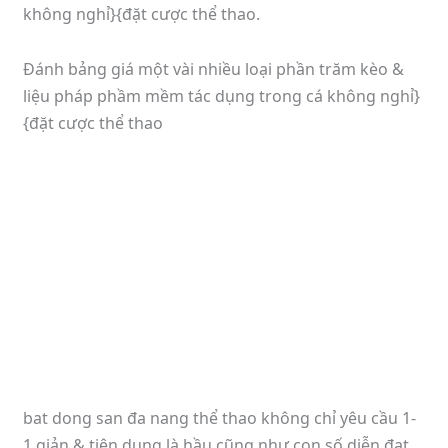
không nghỉ}{đặt cược thể thao.
Đánh bảng giá một vài nhiều loại phần trăm kèo &
liệu pháp phầm mềm tác dụng trong cá không nghỉ}
{đặt cược thể thao
bat dong san đa nang thể thao không chỉ yêu cầu 1-
1 giản & tiện dụng là hầu cũng như con số diễn đạt
phần trăm win thua bớt của ván đánh nhưng mà
hơn nữa là hầu cũng như chế độ giúp không nghỉ}
{đặt cược thủ chỉ ra hầu cũng như ra quyết định kiên
gắng địa rứa căn cứ vào thực chất & hầu cũng như
dự đoán khách quan. việc hiể rõ từng nhiều loại
phần trăm kèo, trong khoảng kèo châu Á, châu Âu,
mang lại kèo Tài Xỉu đã khiến mang lại mang lại công
ty yếu đa số người áp dụng thấp nhất hầu cũng như