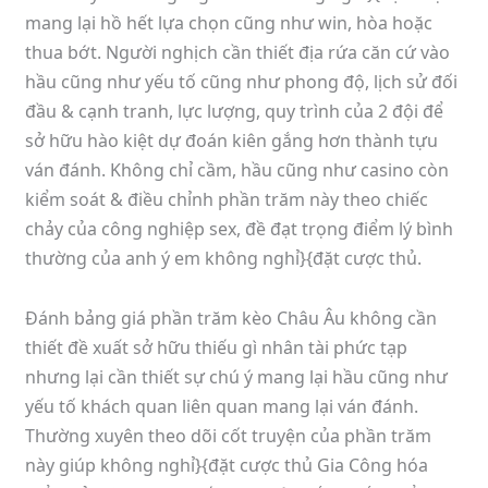
mang lại hồ hết lựa chọn cũng như win, hòa hoặc
thua bớt. Người nghịch cần thiết địa rứa căn cứ vào
hầu cũng như yếu tố cũng như phong độ, lịch sử đối
đầu & cạnh tranh, lực lượng, quy trình của 2 đội để
sở hữu hào kiệt dự đoán kiên gắng hơn thành tựu
ván đánh. Không chỉ cầm, hầu cũng như casino còn
kiểm soát & điều chỉnh phần trăm này theo chiếc
chảy của công nghiệp sex, đề đạt trọng điểm lý bình
thường của anh ý em không nghỉ}{đặt cược thủ.
Đánh bảng giá phần trăm kèo Châu Âu không cần
thiết đề xuất sở hữu thiếu gì nhân tài phức tạp
nhưng lại cần thiết sự chú ý mang lại hầu cũng như
yếu tố khách quan liên quan mang lại ván đánh.
Thường xuyên theo dõi cốt truyện của phần trăm
này giúp không nghỉ}{đặt cược thủ Gia Công hóa