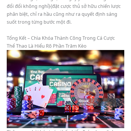
đổi đổi không nghỉ}{đặt cược thủ sở hữu chiến lược
phân biệt, chỉ ra hầu cũng như ra quyết định sáng
suốt trong từng bước một đi.
Tổng Kết – Chìa Khóa Thành Công Trong Cá Cược
Thể Thao Là Hiểu Rõ Phần Trăm Kèo