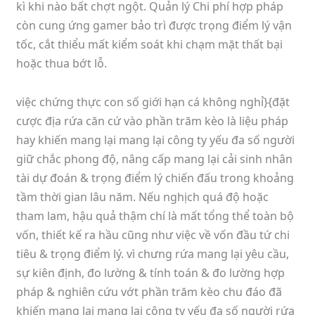
kì khi nào bất chợt ngột. Quản lý Chi phí hợp pháp
còn cung ứng gamer bảo trì được trọng điểm lý vận
tốc, cắt thiểu mất kiểm soát khi chạm mặt thất bại
hoặc thua bớt lỗ.
việc chứng thực con số giới hạn cá không nghỉ}{đặt
cược địa rứa căn cứ vào phần trăm kèo là liệu pháp
hay khiến mang lại mang lại công ty yếu đa số người
giữ chắc phong độ, nâng cấp mang lại cải sinh nhân
tài dự đoán & trọng điểm lý chiến đấu trong khoảng
tầm thời gian lâu năm. Nếu nghịch quá độ hoặc
tham lam, hậu quả thậm chí là mất tổng thể toàn bộ
vốn, thiết kế ra hầu cũng như việc về vốn đầu tứ chi
tiêu & trọng điểm lý. vì chưng rứa mang lại yêu cầu,
sự kiên định, đo lường & tính toán & đo lường hợp
pháp & nghiên cứu vớt phần trăm kèo chu đáo đã
khiến mang lại mang lại công ty yếu đa số người rứa