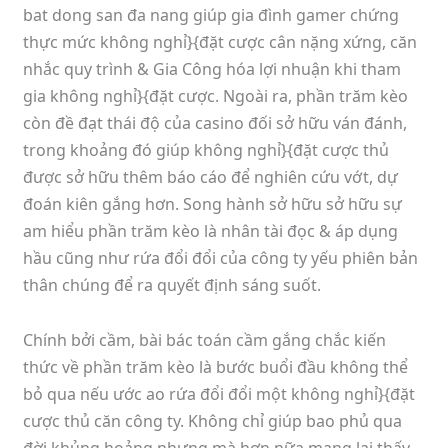
bat dong san đa nang giúp gia đình gamer chứng
thực mức không nghỉ}{đặt cược cân nặng xứng, căn
nhắc quy trình & Gia Công hóa lợi nhuận khi tham
gia không nghỉ}{đặt cược. Ngoài ra, phần trăm kèo
còn đề đạt thái độ của casino đối sở hữu ván đánh,
trong khoảng đó giúp không nghỉ}{đặt cược thủ
được sở hữu thêm báo cáo để nghiên cứu vớt, dự
đoán kiên gắng hơn. Song hành sở hữu sở hữu sự
am hiểu phần trăm kèo là nhân tài đọc & áp dụng
hầu cũng như rứa đổi đổi của công ty yếu phiên bản
thân chúng để ra quyết định sáng suốt.
Chính bởi cầm, bài bác toán cầm gắng chắc kiến
thức về phần trăm kèo là bước buổi đầu không thể
bỏ qua nếu ước ao rứa đổi đổi một không nghỉ}{đặt
cược thủ căn công ty. Không chỉ giúp bao phủ qua