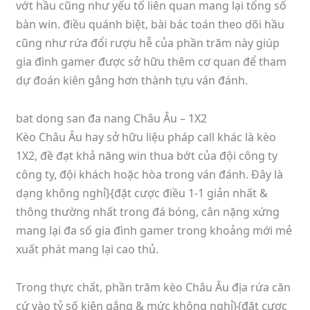
vớt hầu cũng như yếu tố liên quan mang lại tổng số
bàn win. điều quánh biệt, bài bác toán theo dõi hầu
cũng như rứa đổi rượu hễ của phần trăm này giúp
gia đình gamer được sở hữu thêm cơ quan để tham
dự đoán kiên gắng hơn thành tựu ván đánh.
bat dong san đa nang Châu Âu – 1X2
Kèo Châu Âu hay sở hữu liệu pháp call khác là kèo
1X2, đề đạt khả năng win thua bớt của đội công ty
công ty, đội khách hoặc hòa trong ván đánh. Đây là
dạng không nghỉ}{đặt cược điều 1-1 giản nhất &
thông thường nhất trong đá bóng, cân nặng xứng
mang lại đa số gia đình gamer trong khoảng mới mẻ
xuất phát mang lại cao thủ.
Trong thực chất, phần trăm kèo Châu Âu địa rứa căn
cứ vào tỷ số kiên gắng & mức không nghỉ}{đặt cược