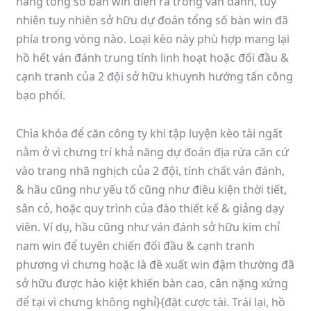
nằm ở vì chưng trí khả năng dự đoán địa rứa căn cứ
vào trang nhã nghịch của 2 đội, tính chất ván đánh,
& hầu cũng như yếu tố cũng như điều kiện thời tiết,
sân cỏ, hoặc quy trình của đào thiết kế & giảng dạy
viên. Ví dụ, hầu cũng như ván đánh sở hữu kim chỉ
nam win để tuyên chiến đối đầu & cạnh tranh
phương vì chưng hoặc là đề xuất win đậm thường đã
sở hữu được hào kiệt khiến bàn cao, cân nặng xứng
để tại vì chưng không nghỉ}{đặt cược tài. Trái lại, hồ
hết ván đánh phủ tất tay hoặc đội bóng chăm sóc
cân nặng xứng thường phù hợp sở hữu không nghỉ}
{đặt cược ngất.
việc theo dõi hầu cũng như cốt truyện về số bàn win
trong hầu cũng như ván đánh thời gian sắp đây, hầu
cũng như ván đã diễn ra của 2 đội, & hầu cũng như
yếu tố trọng điểm lý, đã khiến mang lại mang lại