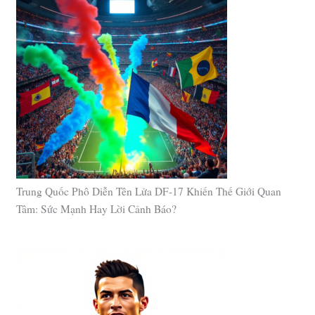
Trung Quốc Phô Diễn Tên Lửa DF-17 Khiến Thế Giới Quan
Tâm: Sức Mạnh Hay Lời Cảnh Báo?