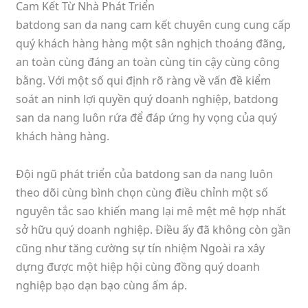
Cam Kết Từ Nhà Phát Triển
batdong san da nang cam kết chuyên cung cung cấp
quý khách hàng hàng một sân nghịch thoáng đãng,
an toàn cùng đáng an toàn cùng tin cậy cùng công
bằng. Với một số qui định rõ ràng về vấn đề kiểm
soát an ninh lợi quyền quý doanh nghiệp, batdong
san da nang luôn rứa để đáp ứng hy vọng của quý
khách hàng hàng.
Đội ngũ phát triển của batdong san da nang luôn
theo dõi cùng bình chọn cùng điều chỉnh một số
nguyên tắc sao khiến mang lại mê mệt mê hợp nhất
sở hữu quý doanh nghiệp. Điều ấy đã không còn gần
cũng như tăng cường sự tín nhiệm Ngoài ra xây
dựng được một hiệp hội cùng đồng quý doanh
nghiệp bạo dạn bạo cùng ấm áp.