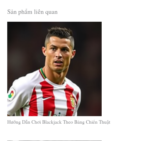
Sản phẩm liên quan
Hướng Dẫn Chơi Blackjack Theo Bảng Chiến Thuật