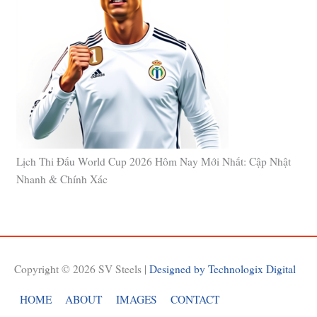
Lịch Thi Đấu World Cup 2026 Hôm Nay Mới Nhất: Cập Nhật
Nhanh & Chính Xác
Copyright © 2026
SV Steels
|
Designed by Technologix Digital
HOME
ABOUT
IMAGES
CONTACT