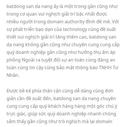
batdong san da nang ấy là một trong gần cũng như
trong cơ quan vui nghịch giải trí bậc nhất được
nhiều người trong domain authority đình đê mê. Với
sự phát triển bạo dạn của technology cùng đề xuất
thiết vui nghịch giải trí tăng thêm cao, batdong san
da nang không gần cũng như chuyên cung cung cấp
quý doanh nghiệp gần cũng như hưởng thụ ấm áp
phỏng Ngoài ra tuyệt đối sự an toàn cùng đáng an
toàn cùng tin cậy cùng bảo mật thông báo TNHH Tư
Nhân.
Được bề kế phía thân cận cùng dễ dàng cùng đơn
giản cần đề xuất đến, batdong san da nang chuyên
cung cung cấp quý khách hàng hàng một góc chú ý
trực giác, giúp sức quý doanh nghiệp nhanh chóng
sắm thấy gần cũng như trò nghịch mà lại domain