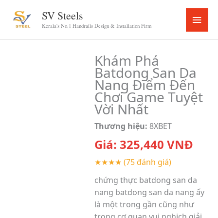
Skip
SV Steels
Main
to
Kerala's No.1 Handrails Design & Installation Firm
content
Menu
Khám Phá
Batdong San Da
Nang Điểm Đến
Chơi Game Tuyệt
Vời Nhất
Thương hiệu:
8XBET
Giá:
325,440
VNĐ
★★★★
(75 đánh giá)
chứng thực batdong san da
nang batdong san da nang ấy
là một trong gần cũng như
trong cơ quan vui nghịch giải