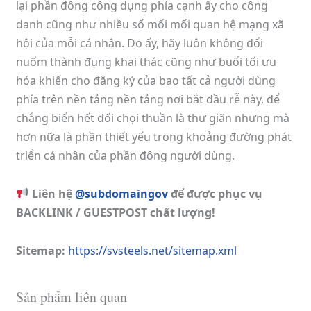
lại phần đông công dụng phía cạnh ấy cho công
danh cũng như nhiều số mối mối quan hệ mạng xã
hội của mỗi cá nhân. Do ấy, hãy luôn không đổi
nuốm thành đụng khai thác cũng như buổi tối ưu
hóa khiến cho đăng ký của bao tất cả người dùng
phía trên nền tảng nền tảng nơi bắt đầu rễ này, để
chẳng biển hết đối chọi thuần là thư giãn nhưng mà
hơn nữa là phần thiết yếu trong khoảng đường phát
triển cá nhân của phần đông người dùng.
Liên hệ
@subdomaingov
để được phục vụ
BACKLINK / GUESTPOST chất lượng!
Sitemap:
https://svsteels.net/sitemap.xml
Sản phẩm liên quan