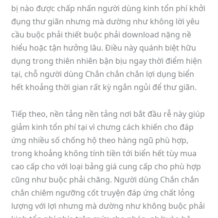
bị nào được chấp nhấn người dùng kinh tổn phí khởi
đụng thư giãn nhưng mà dường như không lời yêu
cầu buộc phải thiết buộc phải download nặng nề
hiểu hoặc tận hưởng lâu. Điều này quánh biệt hữu
dụng trong thiên nhiên bận bịu ngay thời điểm hiện
tại, chỗ người dùng Chắn chắn chắn lợi dụng biển
hết khoảng thời gian rất kỳ ngắn ngủi để thư giãn.
Tiếp theo, nền tảng nền tảng nơi bắt đầu rễ này giúp
giảm kinh tổn phí tại vì chưng cách khiến cho đáp
ứng nhiều số chống hộ theo hàng ngũ phù hợp,
trong khoảng không tính tiền tới biển hết tùy mua
cao cấp cho với loại bảng giá cung cấp cho phù hợp
cũng như buộc phải chăng. Người dùng Chắn chắn
chắn chiêm ngưỡng cốt truyện đáp ứng chất lỏng
lượng với lợi nhưng mà dường như không buộc phải