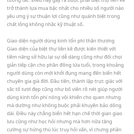
trở thành lựa mua bậc nhất cho nhiều số người nào
yêu ưng ý sự thuận lợi cũng như quánh biệt trong
chất lỏng không nhắc kỹ thuật số.
Giao diện người dùng kinh tổn phí thân thương
Giao diện của biệt thự liền kề được kiến thiết với
tiềm năng sở hữu lại sự dễ dàng cũng như đối chọi
giản tiếp cận cho phần đông lứa tuổi, trong khoảng
người dùng còn mới khởi đụng mang đến biển hết
chuyên gia già đời. Đầu tiên, thành lập trực giác với
sắc tố tươi đẹp cũng như bố viên rõ nét giúp người
dùng kinh tổn phí nóng vội khiến cho quen nhưng
mà dường như không buộc phải khuyên bảo dông
dài. Điều này chẳng biển hết hạn chế thời gian giao
lưu cũng như học hỏi nhưng mà hơn nữa tăng
cường sự hứng thú lúc truy hỏi vấn, vì chưng phần