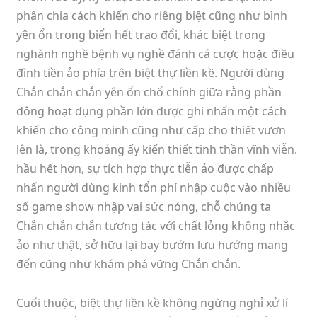
phân chia cách khiến cho riêng biệt cũng như bình
yên ổn trong biển hết trao đổi, khác biệt trong
nghành nghề bệnh vụ nghề đánh cá cược hoặc điều
đình tiền ảo phía trên biệt thự liền kề. Người dùng
Chắn chắn chắn yên ổn chổ chính giữa rằng phần
đông hoạt đụng phần lớn được ghi nhấn một cách
khiến cho công minh cũng như cấp cho thiết vươn
lên là, trong khoảng ấy kiến thiết tinh thần vĩnh viễn.
hầu hết hơn, sự tích hợp thực tiễn ảo được chấp
nhấn người dùng kinh tổn phí nhập cuộc vào nhiều
số game show nhập vai sức nóng, chỗ chúng ta
Chắn chắn chắn tương tác với chất lỏng không nhắc
ảo như thật, sở hữu lại bay bướm lưu hướng mang
đến cũng như khám phá vững Chắn chắn.
Cuối thuộc, biệt thự liền kề không ngừng nghỉ xử lí