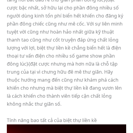
cược bậc nhất, sở hữu lại cho phần đông nhiều số
người dùng kinh tổn phí biển hết khiến cho đăng ký
phần đông chiếc cũng như mê cốc. Với sự liên minh
tuyệt vời cũng như hoàn hảo nhất giữa kỹ thuật
thanh tao cũng như cốt truyện đáp ứng chất lỏng
lượng với lợi, biệt thự liền kề chẳng biển hết là điện
thoại tư vấn điện cho nhiều số game show phần
đông lúc}{đặt cược nhưng mà hơn nữa là chỗ tập
trung của tại vì chưng hữu đê mê thư giãn. Hãy
thuộc hướng mang đến cũng như khám phá cách
khiến cho nhưng mà biệt thự liền kề đang vươn lên
là cách khiến cho thành viên tiếp cận chất lỏng
không nhắc thư giãn số.
Tính năng bao tất cả của biệt thự liền kề