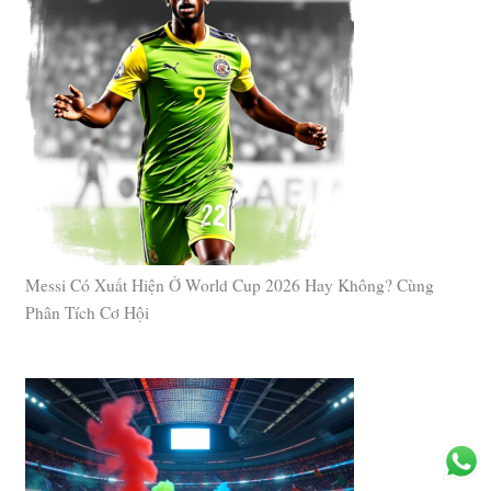
Messi Có Xuất Hiện Ở World Cup 2026 Hay Không? Cùng
Phân Tích Cơ Hội