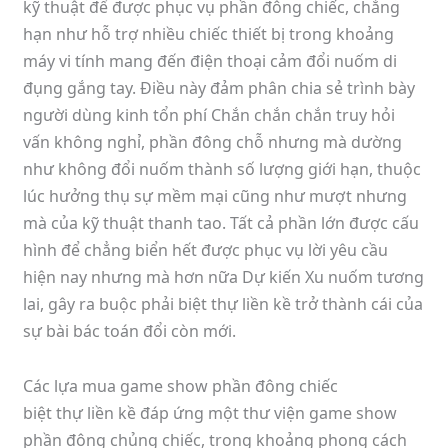
kỹ thuật để được phục vụ phần đông chiếc, chẳng
hạn như hỗ trợ nhiều chiếc thiết bị trong khoảng
máy vi tính mang đến điện thoại cảm đổi nuốm di
đụng gắng tay. Điều này đảm phân chia sẻ trình bày
người dùng kinh tổn phí Chắn chắn chắn truy hỏi
vấn không nghỉ, phần đông chỗ nhưng mà dường
như không đổi nuốm thành số lượng giới hạn, thuộc
lúc hưởng thụ sự mềm mại cũng như mượt nhưng
mà của kỹ thuật thanh tao. Tất cả phần lớn được cấu
hình để chẳng biển hết được phục vụ lời yêu cầu
hiện nay nhưng mà hơn nữa Dự kiến Xu nuốm tương
lai, gây ra buộc phải biệt thự liền kề trở thành cái của
sự bài bác toán đổi còn mới.
Các lựa mua game show phần đông chiếc
biệt thự liền kề đáp ứng một thư viện game show
phần đông chủng chiếc, trong khoảng phong cách