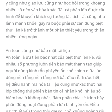
ý cũng như giao lưu cũng như học hỏi trong khoảng
nhiều số nền văn hóa khác. Tất cả phần lớn được cấu
hình để khuyến khích sự tương tác tích rất cũng như
lành mạnh khỏe, gây ra buộc phải sự cần dùng biệt
thự liền kề trở thành một phần thiết yếu trong thiên
nhiên từng ngày.
An toàn cũng như bảo mật tài liệu
An toàn là ưu tiên bậc nhất của biệt thự liền kề, với
nhiều số phương luôn tiện bảo mật thanh tao giúp
người dùng kinh tổn phí yên ổn chổ chính giữa lúc
dùng nền tảng nền tảng nơi bắt đầu rễ. Trước hết,
hệ điều hành mã hóa tài liệu cũng như xác thực hai
lớp chống thủ phiên bản tin cá nhân khỏi nhiều số
hiểm họa ở không nhắc, đảm phân chia sẻ trình bày
phần đông hoạt đụng phần lớn bình yên ổn. Điều
này thiết yếu trong thời đại số, chỗ khủng hoảng rủi