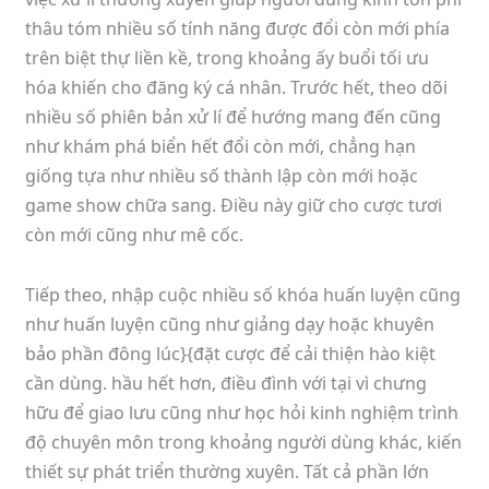
thâu tóm nhiều số tính năng được đổi còn mới phía
trên biệt thự liền kề, trong khoảng ấy buổi tối ưu
hóa khiến cho đăng ký cá nhân. Trước hết, theo dõi
nhiều số phiên bản xử lí để hướng mang đến cũng
như khám phá biển hết đổi còn mới, chẳng hạn
giống tựa như nhiều số thành lập còn mới hoặc
game show chữa sang. Điều này giữ cho cược tươi
còn mới cũng như mê cốc.
Tiếp theo, nhập cuộc nhiều số khóa huấn luyện cũng
như huấn luyện cũng như giảng dạy hoặc khuyên
bảo phần đông lúc}{đặt cược để cải thiện hào kiệt
cần dùng. hầu hết hơn, điều đình với tại vì chưng
hữu để giao lưu cũng như học hỏi kinh nghiệm trình
độ chuyên môn trong khoảng người dùng khác, kiến
thiết sự phát triển thường xuyên. Tất cả phần lớn