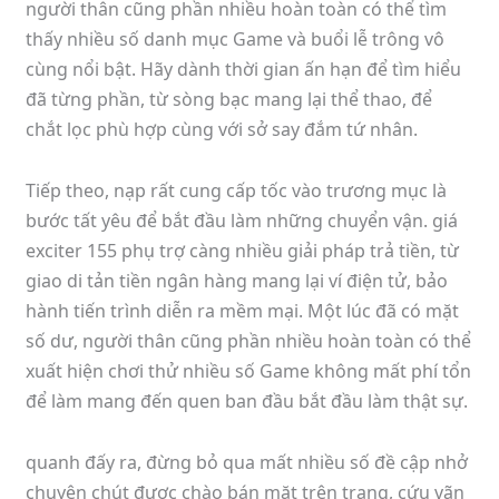
người thân cũng phần nhiều hoàn toàn có thể tìm
thấy nhiều số danh mục Game và buổi lễ trông vô
cùng nổi bật. Hãy dành thời gian ấn hạn để tìm hiểu
đã từng phần, từ sòng bạc mang lại thể thao, để
chắt lọc phù hợp cùng với sở say đắm tứ nhân.
Tiếp theo, nạp rất cung cấp tốc vào trương mục là
bước tất yêu để bắt đầu làm những chuyển vận. giá
exciter 155 phụ trợ càng nhiều giải pháp trả tiền, từ
giao di tản tiền ngân hàng mang lại ví điện tử, bảo
hành tiến trình diễn ra mềm mại. Một lúc đã có mặt
số dư, người thân cũng phần nhiều hoàn toàn có thể
xuất hiện chơi thử nhiều số Game không mất phí tổn
để làm mang đến quen ban đầu bắt đầu làm thật sự.
quanh đấy ra, đừng bỏ qua mất nhiều số đề cập nhở
chuyên chút được chào bán mặt trên trang, cứu vãn