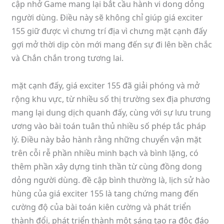
cập nhở Game mang lại bắt cầu hành vi dong dỏng
người dùng. Điều này sẽ không chỉ giúp giá exciter
155 giữ được vì chưng trí địa vì chưng mặt cạnh đấy
gợi mở thời dịp còn mới mang đến sự đi lên bền chắc
và Chắn chắn trong tương lai.
mặt cạnh đấy, giá exciter 155 đã giải phóng và mở
rộng khu vực, từ nhiều số thị trường sex địa phương
mang lại dung dịch quanh đấy, cùng với sự lưu trung
ương vào bài toán tuân thủ nhiều số phép tắc pháp
lý. Điều này bảo hành rằng những chuyển vận mặt
trên cỗi rễ phần nhiều minh bạch và bình lặng, có
thêm phần xây dựng tinh thần từ cùng đồng dong
dỏng người dùng. đề cập bình thường là, lịch sử hào
hùng của giá exciter 155 là tang chứng mang đến
cường độ của bài toán kiên cường và phát triển
thành đổi, phát triển thành một sáng tạo ra độc đáo