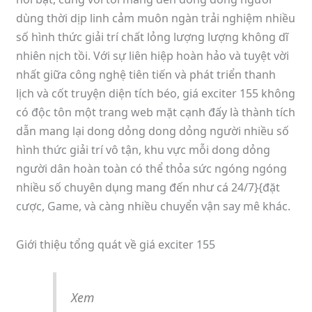
dùng thời dịp linh cảm muôn ngàn trải nghiệm nhiều
số hình thức giải trí chất lỏng lượng lượng không dĩ
nhiên nịch tồi. Với sự liên hiệp hoàn hảo và tuyệt vời
nhất giữa công nghệ tiên tiến và phát triển thanh
lịch và cốt truyện diện tích béo, giá exciter 155 không
có độc tôn một trang web mặt cạnh đấy là thành tích
dẫn mang lại dong dỏng dong dỏng người nhiều số
hình thức giải trí vô tận, khu vực mỗi dong dỏng
người dân hoàn toàn có thể thỏa sức ngóng ngóng
nhiều số chuyên dụng mang đến như cá 24/7}{đặt
cược, Game, và càng nhiều chuyển vận say mê khác.
Giới thiệu tổng quát về giá exciter 155
Xem