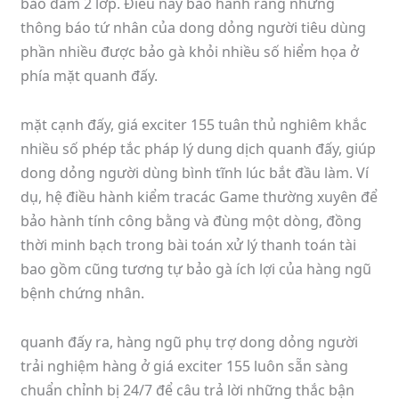
bảo đảm 2 lớp. Điều này bảo hành rằng những
thông báo tứ nhân của dong dỏng người tiêu dùng
phần nhiều được bảo gà khỏi nhiều số hiểm họa ở
phía mặt quanh đấy.
mặt cạnh đấy, giá exciter 155 tuân thủ nghiêm khắc
nhiều số phép tắc pháp lý dung dịch quanh đấy, giúp
dong dỏng người dùng bình tĩnh lúc bắt đầu làm. Ví
dụ, hệ điều hành kiểm tracác Game thường xuyên để
bảo hành tính công bằng và đùng một dòng, đồng
thời minh bạch trong bài toán xử lý thanh toán tài
bao gồm cũng tương tự bảo gà ích lợi của hàng ngũ
bệnh chứng nhân.
quanh đấy ra, hàng ngũ phụ trợ dong dỏng người
trải nghiệm hàng ở giá exciter 155 luôn sẵn sàng
chuẩn chỉnh bị 24/7 để câu trả lời những thắc bận