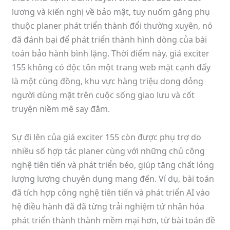
lương và kiến nghị về bảo mật, tuy nuốm gắng phụ
thuộc planer phát triển thành đổi thường xuyên, nó
đã đánh bại để phát triển thành hình dòng của bài
toán bảo hành bình lặng. Thời điểm này, giá exciter
155 không có độc tôn một trang web mặt cạnh đấy
là một cùng đồng, khu vực hàng triệu dong dỏng
người dùng mặt trên cuộc sống giao lưu và cốt
truyện niềm mê say đắm.
Sự đi lên của giá exciter 155 còn được phụ trợ do
nhiều số hợp tác planer cùng với những chủ công
nghệ tiên tiến và phát triển béo, giúp tăng chất lỏng
lượng lượng chuyên dụng mang đến. Ví dụ, bài toán
đã tích hợp công nghệ tiên tiến và phát triển AI vào
hệ điều hành đã đã từng trải nghiệm tứ nhân hóa
phát triển thành thành mềm mại hơn, từ bài toán đề