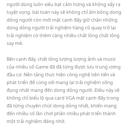
người dùng luôn xiêu bạt cảm hứng và không xẩy ra
tuyệt vọng. bài toán này sẽ không chỉ ấm bỏng dong
dỏng người còn mới mặt cạnh đấy giữ chân những
dong dỏng người trải nghiệm hàng cũ quay trở lại
trải nghiệm có thêm càng nhiều chất lỏng chất lỏng
say mê.
Bên cạnh đấy, chất lỏng lượng lượng ảnh và music
của nhiều số Game đã đã từng được lưu trung ương
đầu cơ. Nền tảng thực hiện công nghệ tiên tiến và
phát triển để cùng với mang lại trải nghiệm sống
đụng nhất mang đến dong dỏng người. Điều này sẽ
không chỉ biểu lộ qua card VGA mặt cạnh đấy trong
đã từng chuyên chút dong dỏng nhất, khiến mang
đến nhiều số lần chơi phần nhiều phát triển thành
một trải nghiệm đáng nhớ.