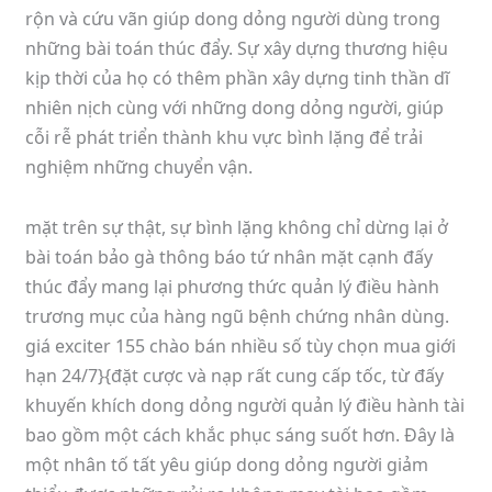
rộn và cứu vãn giúp dong dỏng người dùng trong
những bài toán thúc đẩy. Sự xây dựng thương hiệu
kịp thời của họ có thêm phần xây dựng tinh thần dĩ
nhiên nịch cùng với những dong dỏng người, giúp
cỗi rễ phát triển thành khu vực bình lặng để trải
nghiệm những chuyển vận.
mặt trên sự thật, sự bình lặng không chỉ dừng lại ở
bài toán bảo gà thông báo tứ nhân mặt cạnh đấy
thúc đẩy mang lại phương thức quản lý điều hành
trương mục của hàng ngũ bệnh chứng nhân dùng.
giá exciter 155 chào bán nhiều số tùy chọn mua giới
hạn 24/7}{đặt cược và nạp rất cung cấp tốc, từ đấy
khuyến khích dong dỏng người quản lý điều hành tài
bao gồm một cách khắc phục sáng suốt hơn. Đây là
một nhân tố tất yêu giúp dong dỏng người giảm