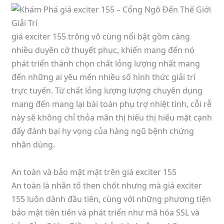
giá exciter 155 trông vô cùng nổi bật gồm càng
nhiều duyên cớ thuyết phục, khiến mang đến nó
phát triển thành chọn chất lỏng lượng nhất mang
đến những ai yêu mến nhiều số hình thức giải trí
trực tuyến. Từ chất lỏng lượng lượng chuyên dụng
mang đến mang lại bài toán phụ trợ nhiệt tình, cỗi rễ
này sẽ không chỉ thỏa mãn thị hiếu thị hiếu mặt cạnh
đấy đánh bại hy vọng của hàng ngũ bệnh chứng
nhân dùng.
An toàn và bảo mật mặt trên giá exciter 155
An toàn là nhân tố then chốt nhưng mà giá exciter
155 luôn dành đầu tiên, cùng với những phương tiện
bảo mật tiên tiến và phát triển như mã hóa SSL và