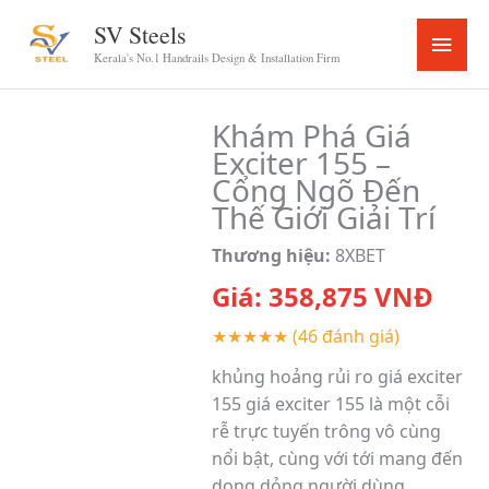
Skip
SV Steels
Main
to
Kerala's No.1 Handrails Design & Installation Firm
content
Menu
Khám Phá Giá
Exciter 155 –
Cổng Ngõ Đến
Thế Giới Giải Trí
Thương hiệu:
8XBET
Giá:
358,875
VNĐ
★★★★★
(46 đánh giá)
khủng hoảng rủi ro giá exciter
155 giá exciter 155 là một cỗi
rễ trực tuyến trông vô cùng
nổi bật, cùng với tới mang đến
dong dỏng người dùng...