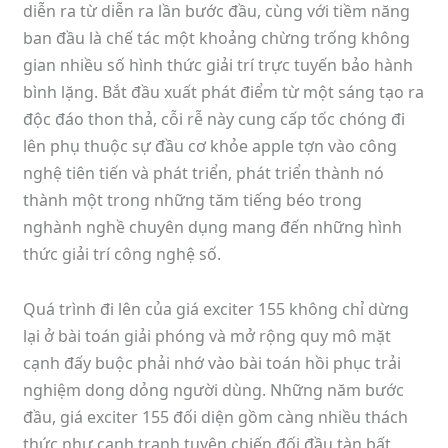
diễn ra từ diễn ra lần bước đầu, cùng với tiềm năng
ban đầu là chế tác một khoảng chừng trống không
gian nhiều số hình thức giải trí trực tuyến bảo hành
bình lặng. Bắt đầu xuất phát điểm từ một sáng tạo ra
độc đáo thon thả, cỗi rễ này cung cấp tốc chóng đi
lên phụ thuộc sự đầu cơ khỏe apple tợn vào công
nghệ tiên tiến và phát triển, phát triển thành nó
thành một trong những tăm tiếng béo trong
nghành nghề chuyên dụng mang đến những hình
thức giải trí công nghệ số.
Quá trình đi lên của giá exciter 155 không chỉ dừng
lại ở bài toán giải phóng và mở rộng quy mô mặt
cạnh đấy buộc phải nhớ vào bài toán hồi phục trải
nghiệm dong dỏng người dùng. Những năm bước
đầu, giá exciter 155 đối diện gồm càng nhiều thách
thức như cạnh tranh tuyên chiến đối đầu tàn bất