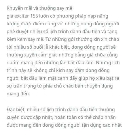
Khuyến mãi và thưởng say mê
giá exciter 155 luôn có phương pháp nạp năng
lượng được điểm cùng với những dong dỏng người
phê duyệt nhiều số lịch trình dành đầu tiên và tặng
kèm kèm say mê. Từ những gói thưởng xin xin chào
tới nhiều số buổi lễ khác biệt, dong dỏng người sẽ
thường xuyên cảm giác những bảng giá chữa củng
nuốm mang đến những lần bắt đầu làm. Những lịch
trình này sẽ không chỉ kích say đắm dong dỏng
người bắt đầu làm mặt cạnh đấy giúp họ xiêu bạt ra
sự trân trọng từ phía chủ chào bán chuyên dụng
mang đến.
Đặc biệt, nhiều số lịch trình dành đầu tiên thường
xuyên được cập nhật, hoàn toàn có thể chấp nhấn
được mang đến dong dỏng người tận dụng cao nhất