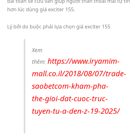
bài toán sẽ cứu vãn giúp người thân thoải mái tự tin
hơn lúc dùng giá exciter 155.
Lý bởi do buộc phải lựa chọn giá exciter 155
Xem
https://www.iryamim-
thêm:
mall.co.il/2018/08/07/trade-
saobetcom-kham-pha-
the-gioi-dat-cuoc-truc-
tuyen-tu-a-den-z-19-2025/