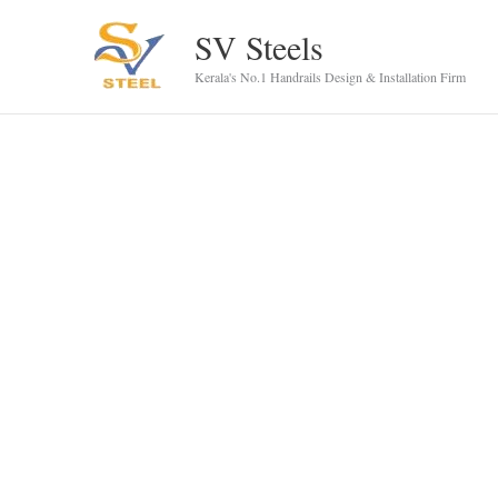
Skip
SV Steels
to
content
Kerala's No.1 Handrails Design & Installation Firm