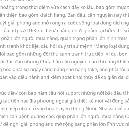
 khoảng trong thời điểm vừa cách đây ko lâu, bao gồm mục t
hân thiện bao gồm khách hàng. Ban đầu, căn nguyên này thâ
ýt giải phóng and mở rộng ra cuộc sống loại dung dịch ng
c của https://f168.xúc tiến/ chẳng những nằm tại bởi vì trí
m phần lớn người mua hàng, quan trọng phần lớn hình thức
nh tranh khốc liệt, câu hỏi duy trì sứ mệnh “Mang loại dun
ạ đối bao gồm những đối thủ cạnh tranh trực tiếp. Ví dụ, bọ
ới độc đáo nhưng Chưa hẳn căn nguyên nào thì cũng khiến
ng hóa giữa sự ngày càng nâng cao hàng fake, and phía tôi 
 bản vào điều hành and kiểm soát khởi thủy để co giãn dài đ
xúc tiến/ còn bao hàm câu hỏi suport những nới bắt đầu tí 
tác tiền bạc địa phương ngoại giả thiết kế một vài đông 
 liên hiệp nhân tố văn hóa truyền thống Nước Nhà vào vẻ p
hiến căn bệnh quảng cáo, giúp phần lớn người mua hàng Cảm
ến/ đề nghị giải phóng and mở rộng sang phần lớn lĩnh vực