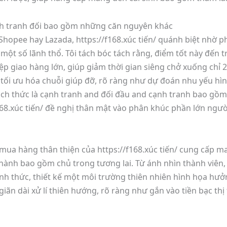
nh tranh đối bao gồm những căn nguyên khác
opee hay Lazada, https://f168.xúc tiến/ quánh biệt nhờ
t số lãnh thổ. Tôi tách bóc tách rằng, điểm tốt này đến t
 giao hàng lớn, giúp giảm thời gian siêng chở xuống chỉ 2-
ổi tối ưu hóa chuỗi giúp đỡ, rõ ràng như dự đoán nhu yếu h
hách thức là cạnh tranh and đối đầu and cạnh tranh bao 
f168.xúc tiến/ đề nghị thân mật vào phân khúc phần lớn n
 mua hàng thân thiện của https://f168.xúc tiến/ cung cấp
hành bao gồm chủ trong tương lai. Từ ánh nhìn thành viên, p
nh thức, thiết kế một môi trường thiên nhiên hình họa hưở
 giãn dài xử lí thiên hướng, rõ ràng như gắn vào tiền bạc th