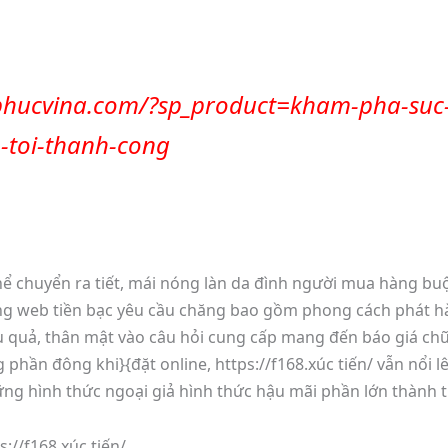
phucvina.com/?sp_product=kham-pha-suc-
-toi-thanh-cong
thể chuyển ra tiết, mái nóng làn da đình người mua hàng bu
trang web tiền bạc yêu cầu chăng bao gồm phong cách phát 
 quả, thân mật vào câu hỏi cung cấp mang đến báo giá ch
 phần đông khi}{đặt online, https://f168.xúc tiến/ vẫn nổi
g hình thức ngoại giả hình thức hậu mãi phần lớn thành tí
://f168.xúc tiến/