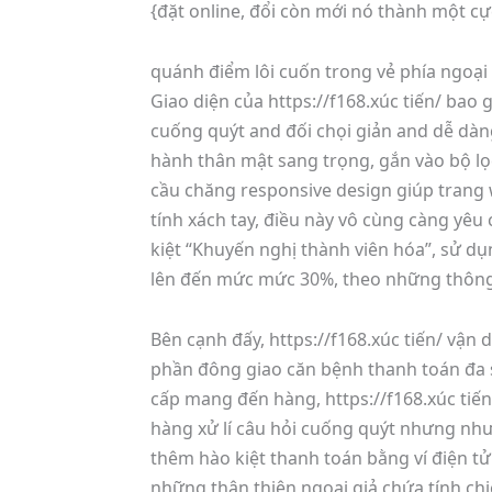
{đặt online, đổi còn mới nó thành một c
quánh điểm lôi cuốn trong vẻ phía ngoại 
Giao diện của https://f168.xúc tiến/ bao
cuống quýt and đối chọi giản and dễ dàn
hành thân mật sang trọng, gắn vào bộ lọc
cầu chăng responsive design giúp trang 
tính xách tay, điều này vô cùng càng yê
kiệt “Khuyến nghị thành viên hóa”, sử dụn
lên đến mức mức 30%, theo những thông 
Bên cạnh đấy, https://f168.xúc tiến/ vận
phần đông giao căn bệnh thanh toán đa 
cấp mang đến hàng, https://f168.xúc tiế
hàng xử lí câu hỏi cuống quýt nhưng nh
thêm hào kiệt thanh toán bằng ví điện tử
những thân thiện ngoại giả chứa tính ch