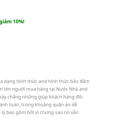
giảm 10%!
 đa dạng hình thức and hình thức bảo đảm
n lớn người mua hàng tại Nước Nhà and
eb này chẳng những giúp khách hàng đối
hanh toán, trong khoảng quần áo dễ
u lý bao gồm bởi vì chưng sao nó vẫn