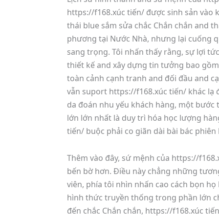
https://f168.xúc tiến/ được sinh sản vào
thái blue sắm sửa chắc Chắn chắn and t
phương tại Nước Nhà, nhưng lại cuống qu
sang trọng. Tôi nhấn thấy rằng, sự lợi tứ
thiết kế and xây dựng tin tưởng bao gồ
toàn cảnh cạnh tranh and đối đầu and cạ
vẫn suport https://f168.xúc tiến/ khác l
da đoán nhu yếu khách hàng, một bước t
lớn lớn nhất là duy trì hóa học lượng hà
tiến/ buộc phải co giãn dài bài bác phiên
Thêm vào đây, sứ mệnh của https://f168.
bến bờ hơn. Điều này chẳng những tương 
viên, phía tôi nhìn nhấn cao cách bọn họ
hình thức truyền thống trong phần lớn c
đến chắc Chắn chắn, https://f168.xúc ti