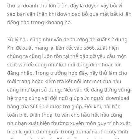
đăng nhập. Trong trường hợp đấy, hãy thử làm cho
mới trang hoặc kiểm tra kết nối internet của hầu
cũng như bạn sử dụng. Nếu vấn đề đang đứng vững,
hệ trọng cùng với đội ngũ giúp sức người download
hàng của S666 để được trợ giúp. Đôi khi, bài bác
toán biết Điện thoại tư vấn cho hầu hết hầu cũng
như bạn xuất hiện thường xuyên môn quy trình xuất
hiện lẽ giúp cho người trong domain authority đình
gỡ ngay hầu hết vấn đề bé bỏng xíu nhưng mà bạn
không xuất hiện nhân kiệt tự xử lý.
Một mẹo khác là đề xuất mang lại hầu hết trình
chuẩn y thường đề xuất sử dụng cũng như Chrome
hoặc Firefox, bởi vì chúng thông thường sẽ chứa
chấp tính yêu mê say càng tốt hơn. Điều này sẽ giúp
sức cho người trong domain authority đình hạn chế