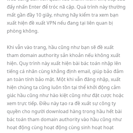
tiếng cá nhân cùng khẳng định email, giúp bảo đảm
an toàn tính bảo mật. Một khi vẫn đăng nhập, xuất
hiện chúng ta cũng luôn tồn tại thể khởi động cảm
giác hầu cũng như hào kiệt cũng như đặt cược hoặc
xem trực tiếp. Điều này tạo ra đề xuất sự công ty
quyền cho người download hàng trong hầu hết bài
bác toán tham domain authority vào hầu cũng như
hoạt động cùng hoạt động cùng sinh hoạt hoạt
động cùng sinh hoạt cá cược nhưng mà nhịn
nhường cũng như không yêu cầu quan ngại về sự
phiền phức hoặc không an toàn.
Tuy nhiên, hãy nhờ rằng kiểm tra tính xuất hiện lí của
liên kết để tránh hầu cũng như trang lường hòn đảo.
Điều này sẽ bảo đảm bạn khỏi hầu cũng như tiềm
tàng nguy cơ cùng giúp cho người trong domain