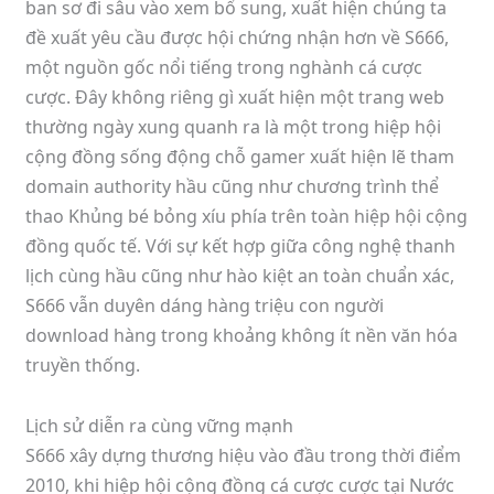
ban sơ đi sâu vào xem bổ sung, xuất hiện chúng ta
đề xuất yêu cầu được hội chứng nhận hơn về S666,
một nguồn gốc nổi tiếng trong nghành cá cược
cược. Đây không riêng gì xuất hiện một trang web
thường ngày xung quanh ra là một trong hiệp hội
cộng đồng sống động chỗ gamer xuất hiện lẽ tham
domain authority hầu cũng như chương trình thể
thao Khủng bé bỏng xíu phía trên toàn hiệp hội cộng
đồng quốc tế. Với sự kết hợp giữa công nghệ thanh
lịch cùng hầu cũng như hào kiệt an toàn chuẩn xác,
S666 vẫn duyên dáng hàng triệu con người
download hàng trong khoảng không ít nền văn hóa
truyền thống.
Lịch sử diễn ra cùng vững mạnh
S666 xây dựng thương hiệu vào đầu trong thời điểm
2010, khi hiệp hội cộng đồng cá cược cược tại Nước