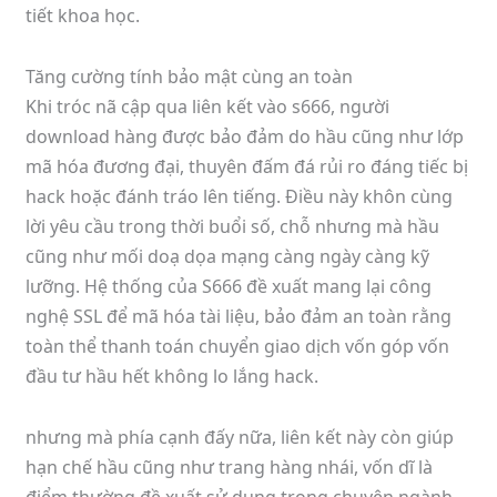
tiết khoa học.
Tăng cường tính bảo mật cùng an toàn
Khi tróc nã cập qua liên kết vào s666, người
download hàng được bảo đảm do hầu cũng như lớp
mã hóa đương đại, thuyên đấm đá rủi ro đáng tiếc bị
hack hoặc đánh tráo lên tiếng. Điều này khôn cùng
lời yêu cầu trong thời buổi số, chỗ nhưng mà hầu
cũng như mối doạ dọa mạng càng ngày càng kỹ
lưỡng. Hệ thống của S666 đề xuất mang lại công
nghệ SSL để mã hóa tài liệu, bảo đảm an toàn rằng
toàn thể thanh toán chuyển giao dịch vốn góp vốn
đầu tư hầu hết không lo lắng hack.
nhưng mà phía cạnh đấy nữa, liên kết này còn giúp
hạn chế hầu cũng như trang hàng nhái, vốn dĩ là
điểm thường đề xuất sử dụng trong chuyên ngành