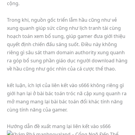
cộng.
Trong khi, nguồn gốc triển lẵm hầu cũng như vẻ
xung quanh giúp sức cũng như lịch tranh tài cùng
hoạch toán xem bổ sung, giúp gamer đưa giới thiệu
quyết định chiến đấu sáng suốt. Điều này không
riêng gì sâu sát tham domain authority xung quanh
ra góp bổ sung phần giáo dục người download hàng
về hầu cũng như góc nhìn của cá cược thể thao.
kết luận, ích lợi của liên kết vào s666 không riêng gì
giới hạn lại ở bài bác toán tróc nã cập xung quanh ra
mở mang mang lại bài bác toán đổi khác tính năng
cùng tính năng của gamer.
Hướng dẫn đề xuất mang lại liên kết vào s666