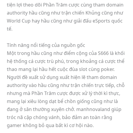
tiện lợi theo dõi Phần Trăm cược cùng tham domain
authority hầu cũng như trận chiến Khủng cũng như
World Cup hay hầu cũng như giải đấu eSports quốc
tế.
Tính năng nổi tiếng của nguồn gốc
Một trong hầu cũng như điểm cộng của S666 là khối
hệ thống cá cược trù phú, trong khoảng cá cược thể
thao mang lại hầu hết cuộc đùa slot cùng poker.
Người đề xuất sử dụng xuất hiện lẽ tham domain
authority vào hầu cũng như trận chiến trực tiếp, chỗ
nhưng mà Phần Trăm cược được xử lý thời kì thực,
mang lại xiêu lòng dạt bể chồn giống cũng như là
đang ở sân thường xuyên chở. manhnovaland giúp
tróc nã cập chóng vánh, bảo đảm an toàn rằng
gamer không bỏ qua bất kì cơ hội nào.