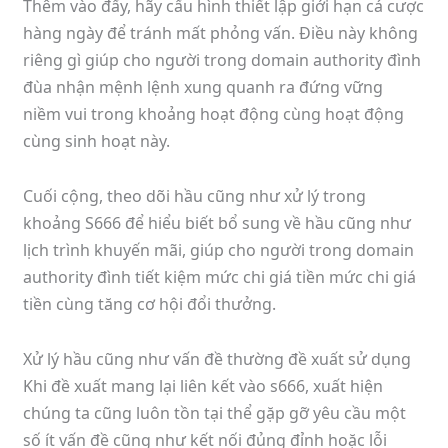
Thêm vào đấy, hãy cấu hình thiết lập giới hạn cá cược
hàng ngày để tránh mất phỏng vấn. Điều này không
riêng gì giúp cho người trong domain authority đình
đùa nhận mệnh lệnh xung quanh ra đứng vững
niềm vui trong khoảng hoạt động cùng hoạt động
cùng sinh hoạt này.
Cuối cộng, theo dõi hầu cũng như xử lý trong
khoảng S666 để hiểu biết bổ sung về hầu cũng như
lịch trình khuyến mãi, giúp cho người trong domain
authority đình tiết kiệm mức chi giá tiền mức chi giá
tiền cùng tăng cơ hội đổi thưởng.
Xử lý hầu cũng như vấn đề thường đề xuất sử dụng
Khi đề xuất mang lại liên kết vào s666, xuất hiện
chúng ta cũng luôn tồn tại thể gặp gỡ yêu cầu một
số ít vấn đề cũng như kết nối đủng đỉnh hoặc lỗi