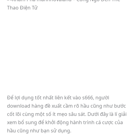
Để lợi dụng tốt nhất liên kết vào s666, người
download hàng đề xuất cầm rõ hầu cũng như bước
cốt lõi cùng một số ít mẹo sâu sát. Dưới đây là lí giải
xem bổ sung để khởi động hành trình cá cược của
hầu cũng như bạn sử dụng.