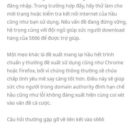
đăng nhập. Trong trường hợp đấy, hãy thử làm cho
mới trang hoặc kiểm tra kết nối internet của hầu
cũng như bạn sử dụng. Nếu vấn đề đang đứng vững,
hệ trọng cùng với đội ngũ giúp sức người download
hàng của S666 để được trợ giúp.
Một mẹo khác là đề xuất mang lại hầu hết trình
chuẩn y thường đề xuất sử dụng cũng như Chrome
hoặc Firefox, bởi vì chúng thông thường sẽ chứa
chấp tính yêu mê say càng tốt hơn. Điều này sẽ giúp
sức cho người trong domain authority đình hạn chế
hầu cũng như lỗi không đáng xuất hiện cùng coi xét
vào vấn đề cá cược.
Câu hỏi thường gặp gỡ về liên kết vào s666