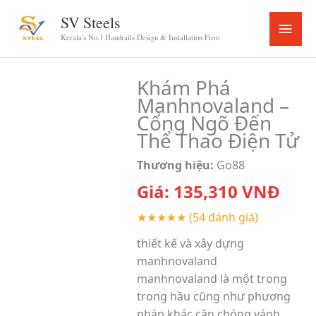
Skip
SV Steels
Main
to
Kerala's No.1 Handrails Design & Installation Firm
content
Menu
Khám Phá
Manhnovaland –
Cổng Ngõ Đến
Thể Thao Điện Tử
Thương hiệu:
Go88
Giá:
135,310
VNĐ
★★★★★
(54 đánh giá)
thiết kế và xây dựng
manhnovaland
manhnovaland là một trong
trong hầu cũng như phương
pháp khác cận chóng vánh