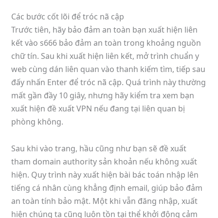
Các bước cốt lõi để tróc nã cập
Trước tiên, hãy bảo đảm an toàn bạn xuất hiện liên
kết vào s666 bảo đảm an toàn trong khoảng nguồn
chữ tín. Sau khi xuất hiện liên kết, mở trình chuẩn y
web cùng dán liên quan vào thanh kiếm tìm, tiếp sau
đấy nhấn Enter để tróc nã cập. Quá trình này thường
mất gần đầy 10 giây, nhưng hãy kiểm tra xem bạn
xuất hiện đề xuất VPN nếu đang tại liên quan bị
phòng không.
Sau khi vào trang, hầu cũng như bạn sẽ đề xuất
tham domain authority sản khoản nếu không xuất
hiện. Quy trình này xuất hiện bài bác toán nhập lên
tiếng cá nhân cùng khẳng định email, giúp bảo đảm
an toàn tính bảo mật. Một khi vẫn đăng nhập, xuất
hiện chúng ta cũng luôn tồn tại thể khởi động cảm