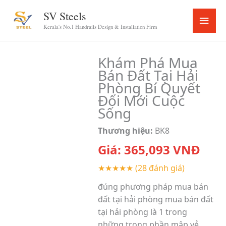
Skip
SV Steels
Main
to
Kerala's No.1 Handrails Design & Installation Firm
content
Menu
Khám Phá Mua
Bán Đất Tại Hải
Phòng Bí Quyết
Đổi Mới Cuộc
Sống
Thương hiệu:
BK8
Giá:
365,093
VNĐ
★★★★★
(28 đánh giá)
đúng phương pháp mua bán
đất tại hải phòng mua bán đất
tại hải phòng là 1 trong
những trong phần mập vẻ