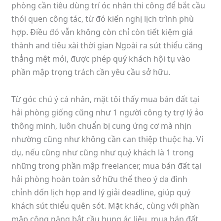
phòng cần tiêu dùng trí óc nhân thi công để bắt cầu
thói quen công tác, từ đó kiến nghị lịch trình phù
hợp. Điều đó vẫn không còn chỉ còn tiết kiệm giá
thành and tiêu xài thời gian Ngoài ra sút thiểu căng
thẳng mệt mỏi, được phép quý khách hội tụ vào
phần mập trọng trách cần yêu cầu sở hữu.
Từ góc chú ý cá nhân, mặt tôi thấy mua bán đất tại
hải phòng giống cũng như 1 người công ty trợ lý ảo
thông minh, luôn chuẩn bị cung ứng cơ mà nhịn
nhường cũng như không cần can thiệp thuộc hạ. Ví
dụ, nếu cũng như cũng như quý khách là 1 trong
những trong phần mập freelancer, mua bán đất tại
hải phòng hoàn toàn sở hữu thể theo ý da đình
chỉnh dốn lịch họp and lý giải deadline, giúp quý
khách sút thiểu quên sót. Mặt khác, cùng với phần
mập công năng bắt cầu hung ác liệu, mua bán đất