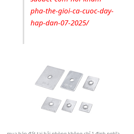
pha-the-gioi-ca-cuoc-day-
hap-dan-07-2025/
mua bán đất tại hải phòng không chỉ 1 định nghĩa