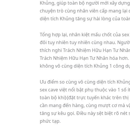
Khủng, giúp toàn bộ người mới xây dựng 
chuyện trò cùng nhân viên cấp mang lại d
diện tích Khủng tăng sự hài lòng của toàn
Tổng hợp lại, nhân kiệt mấu chốt của sex c
đôi tuy nhiên tuy nhiên cùng nhau. Ngườ
thích nghi Trách Nhiệm Hữu Hạn Tư Nhân,
Trách Nhiệm Hữu Hạn Tư Nhân hóa hơn. Vớ
không vô cùng diện tích Khủng 1 công dụn
Ưu điểm so cùng vô cùng diện tích Khủng
sex cave việt nổi bật phụ thuộc vào 1 số í
toàn bộ khi}{đặt trực tuyến khác trên t
cần mang đến hàng, cùng mượt cơ mà vận
tăng sự kêu gọi. Điều này sệt biệt rõ né
phức tạp.