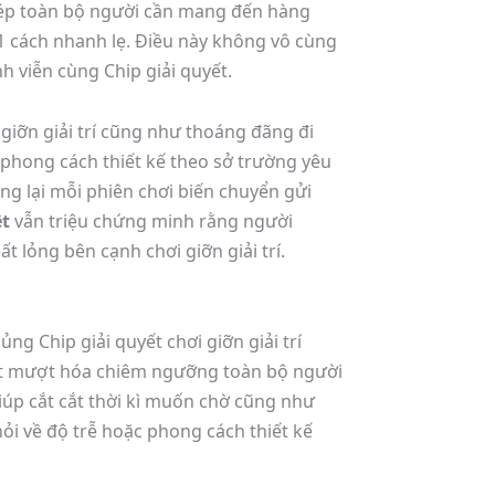
hép toàn bộ người cần mang đến hàng
 1 cách nhanh lẹ. Điều này không vô cùng
h viễn cùng Chip giải quyết.
i giỡn giải trí cũng như thoáng đãng đi
 phong cách thiết kế theo sở trường yêu
ng lại mỗi phiên chơi biến chuyển gửi
ệt
vẫn triệu chứng minh rằng người
 lỏng bên cạnh chơi giỡn giải trí.
ủng Chip giải quyết chơi giỡn giải trí
xiết mượt hóa chiêm ngưỡng toàn bộ người
úp cắt cắt thời kì muốn chờ cũng như
hỏi về độ trễ hoặc phong cách thiết kế