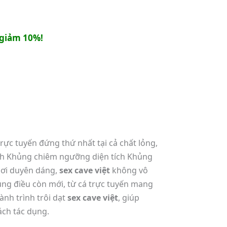
giảm 10%!
trực tuyến đứng thứ nhất tại cả chất lỏng,
tích Khủng chiêm ngưỡng diện tích Khủng
chơi duyên dáng,
sex cave việt
không vô
Khủng điều còn mới, từ cá trực tuyến mang
ành trình trôi dạt
sex cave việt
, giúp
ách tác dụng.