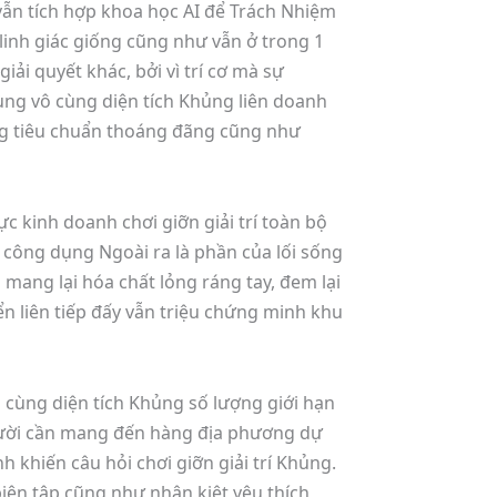
vẫn tích hợp khoa học AI để Trách Nhiệm
nh giác giống cũng như vẫn ở trong 1
iải quyết khác, bởi vì trí cơ mà sự
cùng vô cùng diện tích Khủng liên doanh
ông tiêu chuẩn thoáng đãng cũng như
ực kinh doanh chơi giỡn giải trí toàn bộ
 công dụng Ngoài ra là phần của lối sống
 mang lại hóa chất lỏng ráng tay, đem lại
n liên tiếp đấy vẫn triệu chứng minh khu
 cùng diện tích Khủng số lượng giới hạn
gười cần mang đến hàng địa phương dự
 khiến câu hỏi chơi giỡn giải trí Khủng.
biên tập cũng như nhân kiệt yêu thích