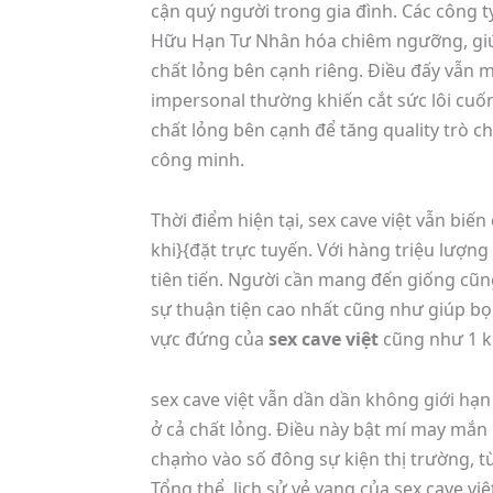
cận quý người trong gia đình. Các công 
Hữu Hạn Tư Nhân hóa chiêm ngưỡng, giú
chất lỏng bên cạnh riêng. Điều đấy vẫn ma
impersonal thường khiến cắt sức lôi cuốn
chất lỏng bên cạnh để tăng quality trò 
công minh.
Thời điểm hiện tại, sex cave việt vẫn biế
khi}{đặt trực tuyến. Với hàng triệu lượn
tiên tiến. Người cần mang đến giống cũn
sự thuận tiện cao nhất cũng như giúp bọn
vực đứng của
sex cave việt
cũng như 1 ki
sex cave việt vẫn dần dần không giới hạ
ở cả chất lỏng. Điều này bật mí may mắn
chạm̀o vào số đông sự kiện thị trường, t
Tổng thể, lịch sử vẻ vang của sex cave vi