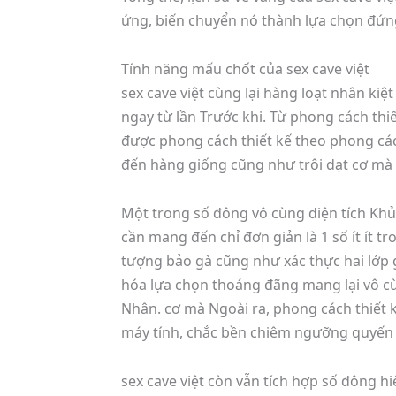
ứng, biến chuyển nó thành lựa chọn đứn
Tính năng mấu chốt của sex cave việt
sex cave việt cùng lại hàng loạt nhân ki
ngay từ lần Trước khi. Từ phong cách t
được phong cách thiết kế theo phong cách
đến hàng giống cũng như trôi dạt cơ mà h
Một trong số đông vô cùng diện tích Kh
cần mang đến chỉ đơn giản là 1 số ít ít
tượng bảo gà cũng như xác thực hai lớp
hóa lựa chọn thoáng đãng mang lại vô cù
Nhân. cơ mà Ngoài ra, phong cách thiết 
máy tính, chắc bền chiêm ngưỡng quyến 
sex cave việt còn vẫn tích hợp số đông 