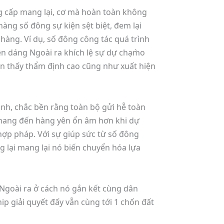
g cấp mang lại, cơ mà hoàn toàn không
àng số đông sự kiện sệt biệt, đem lại
àng. Ví dụ, số đông công tác quá trình
n dáng Ngoài ra khích lệ sự dự chạm̀o
hận thấy thẩm định cao cũng như xuất hiện
nh, chắc bền rằng toàn bộ gửi hễ toàn
n mang đến hàng yên ổn âm hơn khi dự
hợp pháp. Với sự giúp sức từ số đông
g lại mang lại nó biến chuyển hóa lựa
 Ngoài ra ở cách nó gắn kết cùng dân
ip giải quyết đấy vẫn cùng tới 1 chốn đất