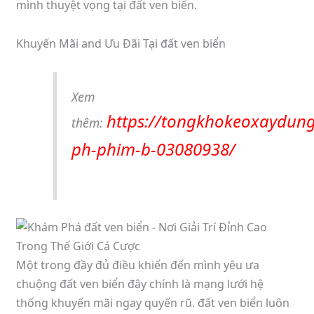
mình thuyệt vọng tại đất ven biển.
Khuyến Mãi and Ưu Đãi Tại đất ven biển
Xem
https://tongkhokeoxaydun
thêm:
ph-phim-b-03080938/
Một trong đầy đủ điều khiến đến mình yêu ưa
chuộng đất ven biển đây chính là mạng lưới hệ
thống khuyến mãi ngay quyến rũ. đất ven biển luôn