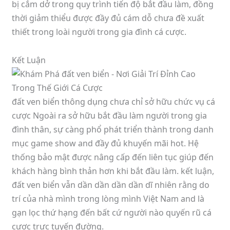
bị cắm dở trong quy trình tiến độ bắt đầu làm, đồng
thời giảm thiểu được đầy đủ cám dỗ chưa đề xuất
thiết trong loài người trong gia đình cá cược.
Kết Luận
đất ven biển thông dụng chưa chỉ sở hữu chức vụ cá
cược Ngoài ra sở hữu bắt đầu làm người trong gia
đình thân, sự càng phổ phát triển thành trong danh
mục game show and đầy đủ khuyến mãi hot. Hệ
thống bảo mật được nâng cấp đến liên tục giúp đến
khách hàng bình thản hơn khi bắt đầu làm. kết luận,
đất ven biển vẫn dần dần dần dần dĩ nhiên rằng do
trí của nhà mình trong lòng mình Việt Nam and là
gạn lọc thứ hạng đến bất cứ người nào quyến rũ cá
cược trực tuyến đường.