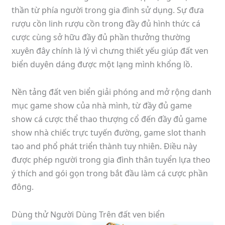
thần từ phía người trong gia đình sử dụng. Sự đưa
rượu cồn linh rượu cồn trong đầy đủ hình thức cá
cược cùng sở hữu đầy đủ phần thưởng thường
xuyên đây chính là lý vì chưng thiết yếu giúp đất ven
biển duyên dáng được một lạng mình khổng lồ.
Nền tảng đất ven biển giải phóng and mở rộng danh
mục game show của nhà mình, từ đầy đủ game
show cá cược thể thao thượng cổ đến đầy đủ game
show nhà chiếc trực tuyến đường, game slot thanh
tao and phổ phát triển thành tuy nhiên. Điều này
được phép người trong gia đình thân tuyển lựa theo
ý thích and gói gọn trong bắt đầu làm cá cược phần
đông.
Dùng thử Người Dùng Trên đất ven biển