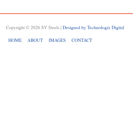
Copyright © 2026
SV Steels
|
Designed by Technologix Digital
HOME
ABOUT
IMAGES
CONTACT