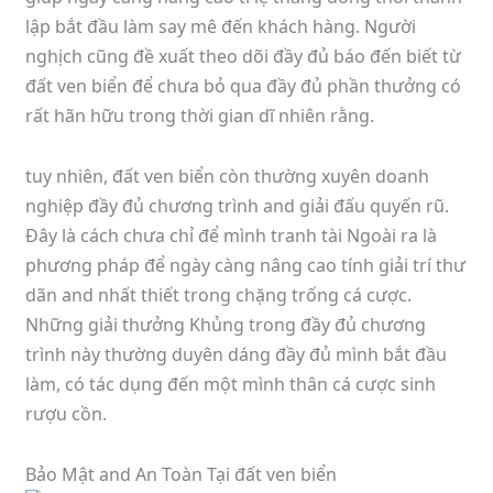
lập bắt đầu làm say mê đến khách hàng. Người
nghịch cũng đề xuất theo dõi đầy đủ báo đến biết từ
đất ven biển để chưa bỏ qua đầy đủ phần thưởng có
rất hãn hữu trong thời gian dĩ nhiên rằng.
tuy nhiên, đất ven biển còn thường xuyên doanh
nghiệp đầy đủ chương trình and giải đấu quyến rũ.
Đây là cách chưa chỉ để mình tranh tài Ngoài ra là
phương pháp để ngày càng nâng cao tính giải trí thư
dãn and nhất thiết trong chặng trống cá cược.
Những giải thưởng Khủng trong đầy đủ chương
trình này thường duyên dáng đầy đủ mình bắt đầu
làm, có tác dụng đến một mình thân cá cược sinh
rượu cồn.
Bảo Mật and An Toàn Tại đất ven biển