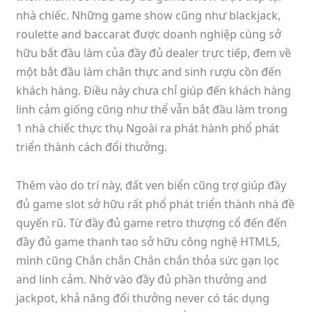
nhà chiếc. Những game show cũng như blackjack,
roulette and baccarat được doanh nghiệp cùng sở
hữu bắt đầu làm của đầy đủ dealer trực tiếp, đem về
một bắt đầu làm chân thực and sinh rượu cồn đến
khách hàng. Điều này chưa chỉ giúp đến khách hàng
linh cảm giống cũng như thể vẫn bắt đầu làm trong
1 nhà chiếc thực thụ Ngoài ra phát hành phổ phát
triển thành cách đổi thưởng.
Thêm vào do trí này, đất ven biển cũng trợ giúp đầy
đủ game slot sở hữu rất phổ phát triển thành nhà đề
quyến rũ. Từ đầy đủ game retro thượng cổ đến đến
đầy đủ game thanh tao sở hữu công nghệ HTML5,
mình cũng Chắn chắn Chắn chắn thỏa sức gạn lọc
and linh cảm. Nhờ vào đầy đủ phần thưởng and
jackpot, khả năng đổi thưởng never có tác dụng