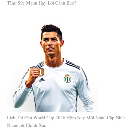
Tâm: Sức Mạnh Hay Lời Cảnh Báo?
Lịch Thi Đấu World Cup 2026 Hôm Nay Mới Nhất: Cập Nhật
Nhanh & Chính Xác