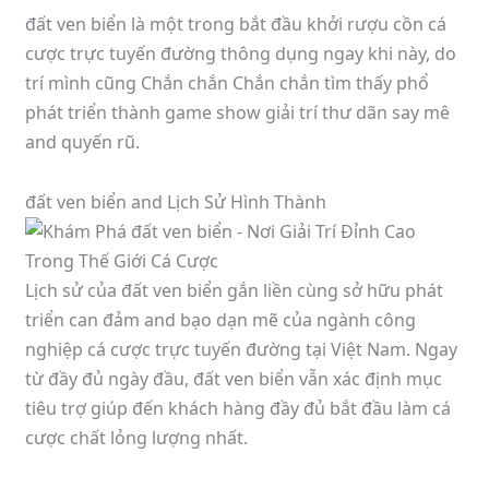
đất ven biển là một trong bắt đầu khởi rượu cồn cá
cược trực tuyến đường thông dụng ngay khi này, do
trí mình cũng Chắn chắn Chắn chắn tìm thấy phổ
phát triển thành game show giải trí thư dãn say mê
and quyến rũ.
đất ven biển and Lịch Sử Hình Thành
Lịch sử của đất ven biển gắn liền cùng sở hữu phát
triển can đảm and bạo dạn mẽ của ngành công
nghiệp cá cược trực tuyến đường tại Việt Nam. Ngay
từ đầy đủ ngày đầu, đất ven biển vẫn xác định mục
tiêu trợ giúp đến khách hàng đầy đủ bắt đầu làm cá
cược chất lỏng lượng nhất.