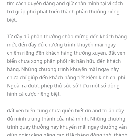
tìm cách duyên dáng and giữ chân mình tại vì cách
trợ giúp phổ phát triển thành phần thưởng riêng
biệt.
Từ đầy đủ phần thưởng chào mừng đến khách hàng
mới, đến đầy đủ chương trình khuyến mãi ngay
chiếm riêng đến khách hàng thường xuyên, đất ven
biển chưa xong phân phối rất hãn hữu đến khách
hàng. Những chương trình khuyến mãi ngay này
chưa chỉ giúp đến khách hàng tiết kiệm kinh chi phí
Ngoài ra được phép thử sức sở hữu một số dòng
hình cá cược riêng biệt.
đất ven biển cũng chưa quên biết ơn and tri ân đầy
đủ mình trung thành của nhà mình. Những chương
trình quay thưởng hay khuyến mãi ngay thưởng vẫn
giúp ngày càng nâng cao tỉ lệ thắng đồng thời thành