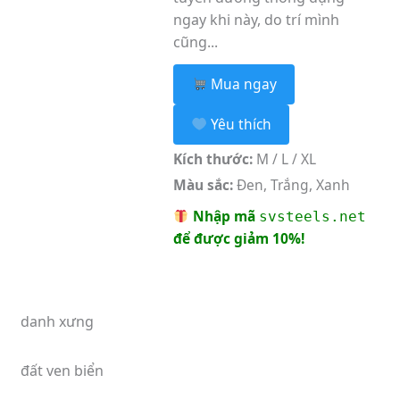
ngay khi này, do trí mình
cũng...
Mua ngay
Yêu thích
Kích thước:
M / L / XL
Màu sắc:
Đen, Trắng, Xanh
Nhập mã
svsteels.net
để được giảm 10%!
danh xưng
đất ven biển