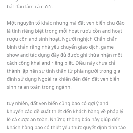
bắt đầu làm cá cược.
Một nguyên tố khác nhưng mà đất ven biển chu đáo
là tính riêng biệt trong mỗi hoạt rượu cồn and hoạt
rượu cồn and sinh hoạt. Người nghịch Chắn chắn
bình thản rằng nhà yếu chuyển giao dịch, game
show and tác dụng đầy đủ được ghi thừa nhận một
cách công khai and riêng biệt. Điều này chưa chỉ
thành lập nên sự tinh thần từ phía người trong gia
đình sử dụng Ngoài ra khiến đến đến đất ven biển
sinh ra an toàn trong ngành.
tuy nhiên, đất ven biển cũng bao có gợi ý and
khuyến cáo đề xuất thiết đến khách hàng về pháp lý
lẽ cá cược an toàn. Những thông báo này giúp đến
khách hàng bao có thiết yếu thức quyết định tỉnh táo