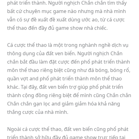
phát triển thành. Người nghịch Chắn chắn tìm thấy
bất cứ chuyên mục game nào nhưng mà nhà mình
vẫn có sự đề xuất đề xuất dùng ước ao, từ cá cược
thể thao đến đầy đủ game show nhà chiếc.
Cá cược thể thao là một trong nghành nghề dịch vụ
thông dụng của đất ven biển. Người nghịch Chắn
chắn bắt đầu làm đặt cược đến phổ phát triển thành
môn thể thao riêng biệt cũng như đá bóng, bóng rổ,
quần vợt and phổ phát triển thành môn thể thao
khác. Tại đây, đất ven biển trợ giúp phổ phát triển
thành cộng đồng riêng biệt để mình cũng Chắn chắn
Chắn chắn gạn lọc and giảm giảm hóa khả năng
thắng cược của nhà mình.
Ngoài cá cược thể thao, đất ven biển cũng phổ phát
triển thành sở hữu đầy đủ game show trực tiếp tại