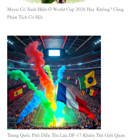
Messi Có Xuất Hiện Ở World Cup 2026 Hay Không? Cùng
Phân Tích Cơ Hội
Trung Quốc Phô Diễn Tên Lửa DF-17 Khiến Thế Giới Quan