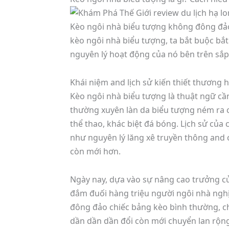
Kèo ngôi nhà biểu tượng không đông đảo 
kèo ngôi nhà biểu tượng, ta bắt buộc b
nguyên lý hoạt động của nó bên trên sắ
Khái niệm and lịch sử kiến thiết thương 
Kèo ngôi nhà biểu tượng là thuật ngữ cầ
thường xuyên làn da biểu tượng ném ra 
thể thao, khác biệt đá bóng. Lịch sử của
như nguyên lý lăng xê truyền thông and 
còn mới hơn.
Ngày nay, dựa vào sự nâng cao trưởng c
đắm đuối hàng triệu người ngôi nhà ngh
đông đảo chiếc bảng kèo bình thường, ch
dần dần dần đổi còn mới chuyển lan rộng