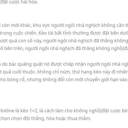
{đặt cược hài hòa.
đổi còn mới khác, khu vực người ngôi nhà nghịch không cần 
trong cuộc chiến. Kèo tài bất tỉnh thường được đặt bên dướ
ượt quá con số này, người ngôi nhà nghịch đã thắng không n
 bên trên, người ngôi nhà nghịch đã thắng không nghỉ}{đặ
m do bác quăng quật nó được chấp nhận người ngôi nhà ng
kết quả cuối thuộc. không chỉ núm, thứ hạng kèo này dĩ nh
ho bóng rổ, nhưng không đổi còn mới chuyển giới hạn vào 
Hotline là kèo 1×2, là cách làm cho không nghỉ}{đặt cược b
n chọn chọn đội thắng, hòa hoặc thua thảm.