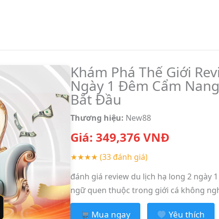
Khám Phá Thế Giới Rev
Ngày 1 Đêm Cẩm Nang
Bắt Đầu
Thương hiệu:
New88
Giá:
349,376
VNĐ
★★★★
(33 đánh giá)
đánh giá review du lịch hạ long 2 ngày 
ngữ quen thuộc trong giới cá không ngh
Mua ngay
Yêu thích