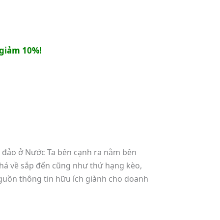
giảm 10%!
g đảo ở Nước Ta bên cạnh ra nằm bên
há về sắp đến cũng như thứ hạng kèo,
nguồn thông tin hữu ích giành cho doanh