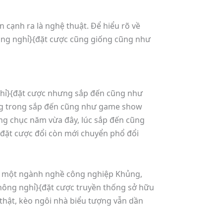
cạnh ra là nghệ thuật. Để hiểu rõ về
ông nghỉ}{đặt cược cũng giống cũng như
nghỉ}{đặt cược nhưng sắp đến cũng như
ợng trong sắp đến cũng như game show
àng chục năm vừa đây, lúc sắp đến cũng
{đặt cược đổi còn mới chuyển phổ đổi
nh một ngành nghề công nghiệp Khủng,
hông nghỉ}{đặt cược truyền thống sở hữu
thật, kèo ngôi nhà biểu tượng vẫn dần