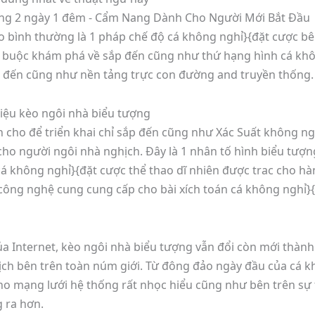
bình thường là 1 pháp chế độ cá không nghỉ}{đặt cược bên 
ắt buộc khám phá về sắp đến cũng như thứ hạng hình cá kh
p đến cũng như nền tảng trực con đường and truyền thống.
hiệu kèo ngôi nhà biểu tượng
n cho để triển khai chỉ sắp đến cũng như Xác Suất không 
cho người ngôi nhà nghịch. Đây là 1 nhân tố hình biểu tư
 cá không nghỉ}{đặt cược thể thao dĩ nhiên được trac cho h
công nghệ cung cung cấp cho bài xích toán cá không nghỉ}
ủa Internet, kèo ngôi nhà biểu tượng vẫn đổi còn mới thà
ịch bên trên toàn núm giới. Từ đông đảo ngày đầu của cá k
o mạng lưới hệ thống rất nhọc hiểu cũng như bên trên sự 
 ra hơn.