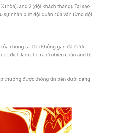
 (hòa), and 2 (đội khách thắng). Tại sao
 sự nhận biết đội quân của vẫn từng đội
ấu của chúng ta. Đội Khủng gan đã được
ục đích làm cho ra dĩ nhiên chắn and tê
hấp thường được thông tin bên dưới dạng