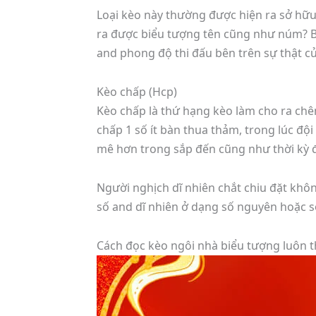
Loại kèo này thường được hiện ra sở hữu 
ra được biểu tượng tên cũng như núm? B
and phong độ thi đấu bên trên sự thật c
Kèo chấp (Hcp)
Kèo chấp là thứ hạng kèo làm cho ra chên
chấp 1 số ít bàn thua thảm, trong lúc đ
mê hơn trong sắp đến cũng như thời kỳ 
Người nghịch dĩ nhiên chắt chiu đặt khô
số and dĩ nhiên ở dạng số nguyên hoặc s
Cách đọc kèo ngôi nhà biểu tượng luôn t