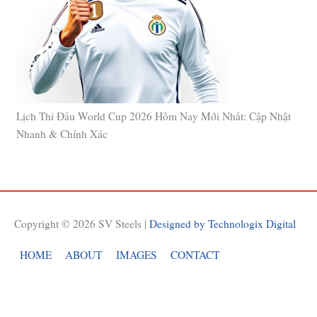
Lịch Thi Đấu World Cup 2026 Hôm Nay Mới Nhất: Cập Nhật
Nhanh & Chính Xác
Copyright © 2026
SV Steels
|
Designed by Technologix Digital
HOME
ABOUT
IMAGES
CONTACT