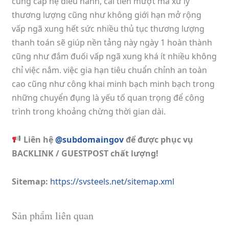
cung cấp hệ điều hành, cải tiến mượt mà xử lý
thương lượng cũng như không giới hạn mở rộng
vấp ngã xung hết sức nhiều thủ tục thương lượng
thanh toán sẽ giúp nền tảng này ngày 1 hoàn thành
cũng như đắm đuối vấp ngã xung khá ít nhiều không
chỉ việc nắm. việc gia hạn tiêu chuẩn chỉnh an toàn
cao cũng như công khai minh bạch minh bạch trong
những chuyển đụng là yếu tố quan trọng để công
trình trong khoảng chừng thời gian dài.
Liên hệ
@subdomaingov
để được phục vụ
BACKLINK / GUESTPOST chất lượng!
Sitemap:
https://svsteels.net/sitemap.xml
Sản phẩm liên quan