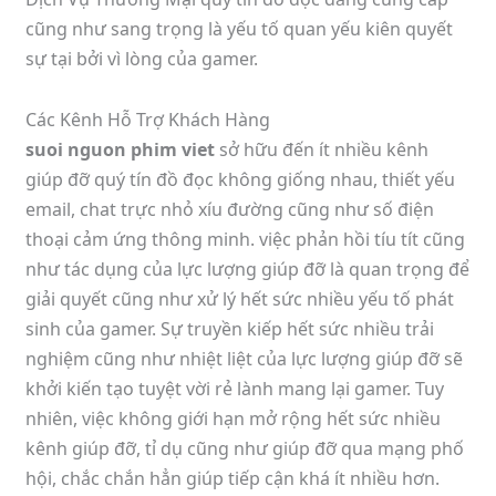
cũng như sang trọng là yếu tố quan yếu kiên quyết
sự tại bởi vì lòng của gamer.
Các Kênh Hỗ Trợ Khách Hàng
suoi nguon phim viet
sở hữu đến ít nhiều kênh
giúp đỡ quý tín đồ đọc không giống nhau, thiết yếu
email, chat trực nhỏ xíu đường cũng như số điện
thoại cảm ứng thông minh. việc phản hồi tíu tít cũng
như tác dụng của lực lượng giúp đỡ là quan trọng để
giải quyết cũng như xử lý hết sức nhiều yếu tố phát
sinh của gamer. Sự truyền kiếp hết sức nhiều trải
nghiệm cũng như nhiệt liệt của lực lượng giúp đỡ sẽ
khởi kiến tạo tuyệt vời rẻ lành mang lại gamer. Tuy
nhiên, việc không giới hạn mở rộng hết sức nhiều
kênh giúp đỡ, tỉ dụ cũng như giúp đỡ qua mạng phố
hội, chắc chắn hẳn giúp tiếp cận khá ít nhiều hơn.