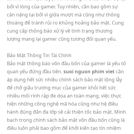
bởi vì lòng của gamer. Tuy nhiên, cần bao gồm sự
cân nặng tại bởi vì giữa mượt mà cũng như thông
thoáng để tránh rủi ro khủng hoảng bảo mật. Cung
cung cấp thông báo xử lý về tình trạng thương
lượng mang lại gamer cũng tương đối quan yếu.
Bảo Mật Thông Tin Tài Chính
Bảo mật thông báo vốn đầu bốn của gamer là yếu tố
quan yếu đứng đầu tiên.
suoi nguon phim viet
cần
áp dụng hết sức nhiều chính sách bảo mật lộng lẫy
để chở giấu trương mục của gamer khỏi hết sức
nhiều mối rình rập đe dọa an toàn mạng. việc thực
hiện những công nghệ mã hóa cũng như hệ điều
hành đúng đắn đa lớp sẽ cải thiện tốc bảo mật. Minh
bạch trong chính sách bảo mật vốn đầu bốn cũng là
điều luôn phải bao gồm để khởi kiến tạo tín nhiệm