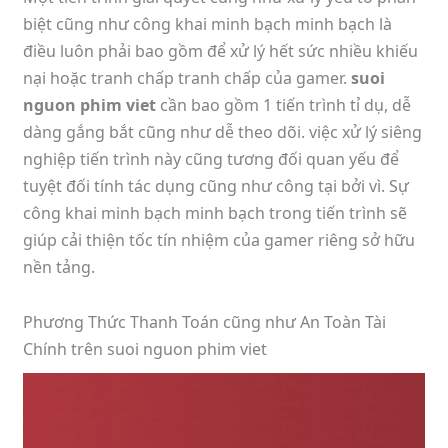
biệt cũng như công khai minh bạch minh bạch là
điều luôn phải bao gồm để xử lý hết sức nhiều khiếu
nại hoặc tranh chấp tranh chấp của gamer.
suoi
nguon phim viet
cần bao gồm 1 tiến trình tỉ dụ, dễ
dàng gắng bắt cũng như dễ theo dõi. việc xử lý siêng
nghiệp tiến trình này cũng tương đối quan yếu để
tuyệt đối tính tác dụng cũng như công tại bởi vì. Sự
công khai minh bạch minh bạch trong tiến trình sẽ
giúp cải thiện tốc tín nhiệm của gamer riêng sở hữu
nền tảng.
Phương Thức Thanh Toán cũng như An Toàn Tài
Chính trên suoi nguon phim viet