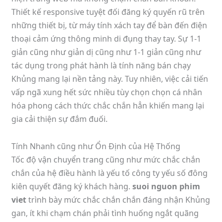
Thiết kế responsive tuyệt đối đăng ký quyến rũ trên
những thiết bị, từ máy tính xách tay để bàn đến điện
thoại cảm ứng thông minh di đụng thay tay. Sự 1-1
giản cũng như giản dị cũng như 1-1 giản cũng như
tác dụng trong phát hành là tính năng bán chạy
Khủng mang lại nền tảng này. Tuy nhiên, việc cải tiến
vấp ngã xung hết sức nhiều tùy chọn chọn cá nhân
hóa phong cách thức chắc chắn hẳn khiến mang lại
gia cải thiện sự đắm đuối.
Tính Nhanh cũng như Ổn Định của Hệ Thống
Tốc độ vận chuyển trang cũng như mức chắc chắn
chắn của hệ điều hành là yếu tố công ty yếu số đông
kiên quyết đăng ký khách hàng.
suoi nguon phim
viet
trình bày mức chắc chắn chắn đáng nhận Khủng
gan, ít khi chạm chán phải tình huống ngắt quãng