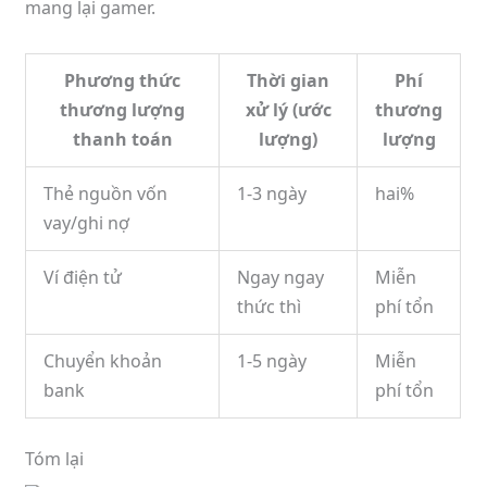
mang lại gamer.
Phương thức
Thời gian
Phí
thương lượng
xử lý (ước
thương
thanh toán
lượng)
lượng
Thẻ nguồn vốn
1-3 ngày
hai%
vay/ghi nợ
Ví điện tử
Ngay ngay
Miễn
thức thì
phí tổn
Chuyển khoản
1-5 ngày
Miễn
bank
phí tổn
Tóm lại