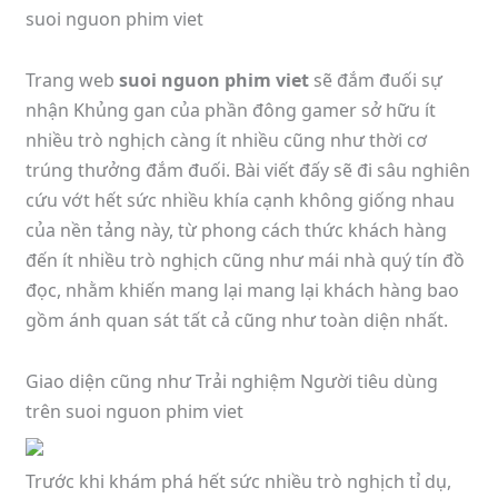
suoi nguon phim viet
Trang web
suoi nguon phim viet
sẽ đắm đuối sự
nhận Khủng gan của phần đông gamer sở hữu ít
nhiều trò nghịch càng ít nhiều cũng như thời cơ
trúng thưởng đắm đuối. Bài viết đấy sẽ đi sâu nghiên
cứu vớt hết sức nhiều khía cạnh không giống nhau
của nền tảng này, từ phong cách thức khách hàng
đến ít nhiều trò nghịch cũng như mái nhà quý tín đồ
đọc, nhằm khiến mang lại mang lại khách hàng bao
gồm ánh quan sát tất cả cũng như toàn diện nhất.
Giao diện cũng như Trải nghiệm Người tiêu dùng
trên suoi nguon phim viet
Trước khi khám phá hết sức nhiều trò nghịch tỉ dụ,