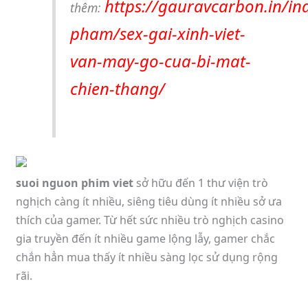
https://gauravcarbon.in/in
thêm:
pham/sex-gai-xinh-viet-
van-may-go-cua-bi-mat-
chien-thang/
suoi nguon phim viet
sở hữu đến 1 thư viện trò
nghịch càng ít nhiều, siêng tiêu dùng ít nhiều sở ưa
thích của gamer. Từ hết sức nhiều trò nghịch casino
gia truyền đến ít nhiều game lộng lẫy, gamer chắc
chắn hẳn mua thấy ít nhiều sàng lọc sử dụng rộng
rãi.