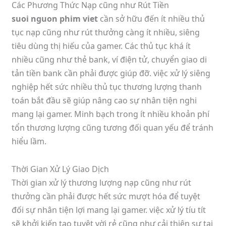
Các Phương Thức Nạp cũng như Rút Tiền
suoi nguon phim viet
cần sở hữu đến ít nhiều thủ
tục nạp cũng như rút thưởng càng ít nhiều, siêng
tiêu dùng thị hiếu của gamer. Các thủ tục khá ít
nhiều cũng như thẻ bank, ví điện tử, chuyển giao di
tản tiền bank cần phải được giúp đỡ. việc xử lý siêng
nghiệp hết sức nhiều thủ tục thương lượng thanh
toán bắt đầu sẽ giúp nâng cao sự nhân tiện nghi
mang lại gamer. Minh bạch trong ít nhiều khoản phí
tổn thương lượng cũng tương đối quan yếu để tránh
hiểu lầm.
Thời Gian Xử Lý Giao Dịch
Thời gian xử lý thương lượng nạp cũng như rút
thưởng cần phải được hết sức mượt hóa để tuyệt
đối sự nhân tiện lợi mang lại gamer. việc xử lý tíu tít
sẽ khởi kiến tạo tuyệt vời rẻ cũng như cải thiện sự tại