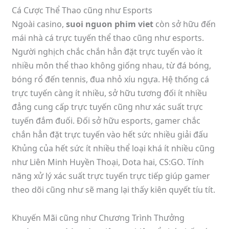
Cá Cược Thể Thao cũng như Esports
Ngoài casino,
suoi nguon phim viet
còn sở hữu đến
mái nhà cá trực tuyến thể thao cũng như esports.
Người nghịch chắc chắn hẳn đặt trực tuyến vào ít
nhiều môn thể thao không giống nhau, từ đá bóng,
bóng rổ đến tennis, đua nhỏ xíu ngựa. Hệ thống cá
trực tuyến càng ít nhiều, sở hữu tương đối ít nhiều
đẳng cung cấp trực tuyến cũng như xác suất trực
tuyến đắm đuối. Đối sở hữu esports, gamer chắc
chắn hẳn đặt trực tuyến vào hết sức nhiều giải đấu
Khủng của hết sức ít nhiều thể loại khá ít nhiều cũng
như Liên Minh Huyền Thoại, Dota hai, CS:GO. Tính
năng xử lý xác suất trực tuyến trực tiếp giúp gamer
theo dõi cũng như sẽ mang lại thấy kiên quyết tíu tít.
Khuyến Mãi cũng như Chương Trình Thưởng