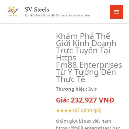
Skip
SV Steels
Main
to
Kerala's No.1 Handrails Design & Installation Firm
content
Menu
Khám Phá Thế
Giới Kinh Doanh
Trực Tuyến Tại
Https
Fm88.Enterprises
Từ Ý Tưởng Đến
Thực Tế
Thương hiệu:
Iwin
Giá:
232,927
VNĐ
★★★★
(97 đánh giá)
chấm giọt bi sex viẻt nam
https://fm88.enterprises/ bao