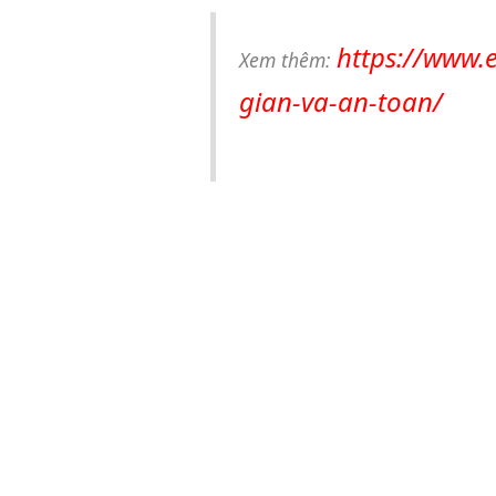
https://www.
Xem thêm:
gian-va-an-toan/
Trước lúc đi vào hồ hết chuyển ra tiết, 
căn nhà cửa của bất kỳ hệ điều hành đùa
diện nhiệt tình, dễ cần đến, ngay cả lúc