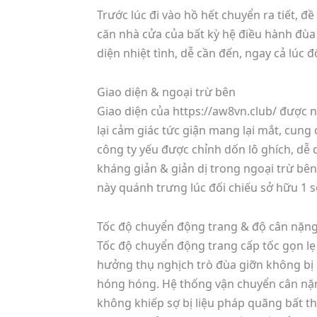
https://aw8vn.club/. Nhóm trợ giúp bình 
tinh tướng. Sự sẵn sàng chuẩn bị trợ giú
ty đề liệu pháp cấp tốc nhất có khả năn
tích rất & lành mạnh dạn của người căn 
Thư Viện Trò Chơi Đa Dạng tại https://aw
https://weci
Xem thêm: