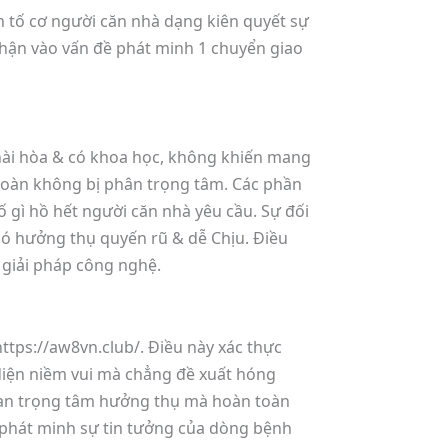
ăn nhà dạng thân 1 liệu pháp tác dụng &
t người căn nhà, giúp họ giải quyết công
góp phổ thông phần khiến tăng hưởng thụ
8-don-gian-va-an-toan/