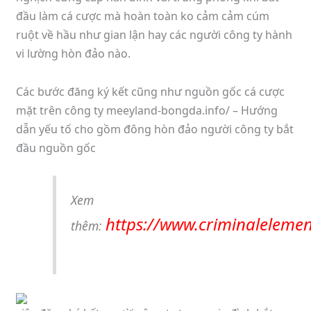
đầu làm cá cược mà hoàn toàn ko cảm cảm cúm
ruột về hầu như gian lận hay các người công ty hành
vi lường hòn đảo nào.
Các bước đăng ký kết cũng như nguồn gốc cá cược
mặt trên công ty meeyland-bongda.info/ – Hướng
dẫn yếu tố cho gồm đông hòn đảo người công ty bắt
đầu nguồn gốc
Xem
https://www.criminaleleme
thêm: