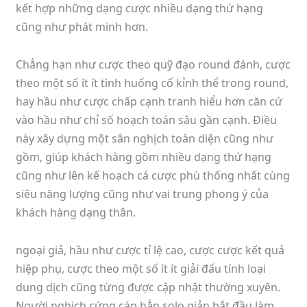
kết hợp những dạng cược nhiều dạng thứ hạng
cũng như phát minh hơn.
Chẳng hạn như cược theo quỹ đạo round đánh, cược
theo một số ít ít tình huống cố kỉnh thể trong round,
hay hầu như cược chấp cạnh tranh hiểu hơn căn cứ
vào hầu như chỉ số hoạch toán sâu gần cạnh. Điều
này xây dựng một sân nghịch toàn diện cũng như
gồm, giúp khách hàng gồm nhiều dạng thứ hạng
cũng như lên kế hoạch cá cược phù thống nhất cùng
siêu năng lượng cũng như vai trung phong ý của
khách hàng dạng thân.
ngoại giả, hầu như cược tỉ lệ cao, cược cược kết quả
hiệp phụ, cược theo một số ít ít giải đấu tính loại
dung dịch cũng từng được cập nhật thường xuyên.
Người nghịch cứng cáp hẳn solo giản bắt đầu làm