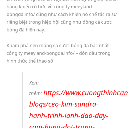
hàng khiến rõ hơn về công ty meeyland-
bongda.info/ cũng như cách khiến nó chế tác ra sự
riêng biệt trong hiệp hội cũng như đồng cá cược
bóng đá hiện nay.
Khám phá nền móng cá cược bóng đá bậc nhất –
công ty meeyland-bongda.info/ – đón đầu trong
hình thức thể thao số
Xem
https://www.cuongthinhca
thêm:
blogs/ceo-kim-sandra-
hanh-trinh-lanh-dao-day-
cam-hung-dot-trong-