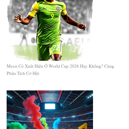
Messi Có Xuất Hiện Ở World Cup 2026 Hay Không? Cùng
Phân Tích Cơ Hội