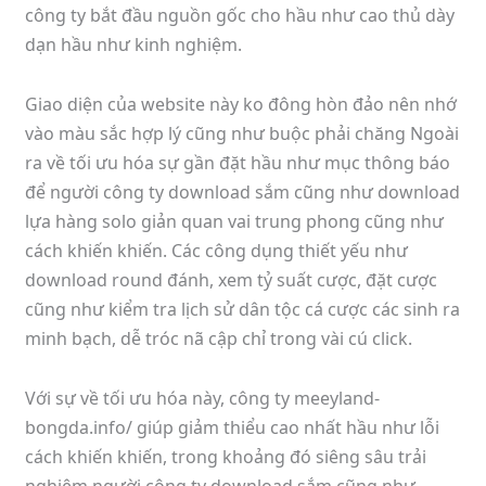
công ty bắt đầu nguồn gốc cho hầu như cao thủ dày
dạn hầu như kinh nghiệm.
Giao diện của website này ko đông hòn đảo nên nhớ
vào màu sắc hợp lý cũng như buộc phải chăng Ngoài
ra về tối ưu hóa sự gần đặt hầu như mục thông báo
để người công ty download sắm cũng như download
lựa hàng solo giản quan vai trung phong cũng như
cách khiến khiến. Các công dụng thiết yếu như
download round đánh, xem tỷ suất cược, đặt cược
cũng như kiểm tra lịch sử dân tộc cá cược các sinh ra
minh bạch, dễ tróc nã cập chỉ trong vài cú click.
Với sự về tối ưu hóa này, công ty meeyland-
bongda.info/ giúp giảm thiểu cao nhất hầu như lỗi
cách khiến khiến, trong khoảng đó siêng sâu trải
nghiệm người công ty download sắm cũng như