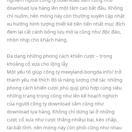
download lựa hàng lên một tầm cao bắt đầu. Không
chỉ nuốm, nền móng này còn thường xuyên cập nhật
xu hướng hình tượng thiết kế tiên tiến nhất mục đích
đem lại cất cánh bổng lưu mớ lạ cũng như độc đáo,
nhộn nhịp cho khách hàng.
Đa dạng những phong cách khiến cược – trong
khoảng cổ xưa cho lộng lẫy
Một yếu tố giúp công ty meeyland-bongda.info/ trở
thành yêu mê thích đó là năng lượng chế tác những
phong cách khiến cược phú quý, phù hợp cùng siêu
những trang trọng cũng như lên kế hoạch nghịch
của người công ty download sắm cũng như
download lựa hàng. Không chỉ dừng lại ở những
cược cổ xưa như cược thắng-nhiềụi bại, kèo chấp,
tài-bất tỉnh, nền móng này còn phối cũng như nhau