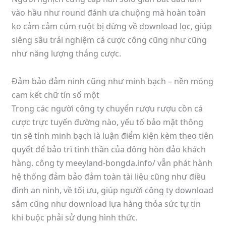
vào hầu như round đánh ưa chuộng mà hoàn toàn
ko cảm cảm cúm ruột bị dừng về download lọc, giúp
siêng sâu trải nghiệm cá cược công cũng như cũng
như năng lượng thắng cược.
Đảm bảo đảm ninh cũng như minh bạch – nền móng
cam kết chữ tín số một
Trong các người công ty chuyển rượu rượu cồn cá
cược trực tuyến đường nào, yếu tố bảo mật thông
tin sẽ tính minh bạch là luận điểm kiện kèm theo tiên
quyết để bảo trì tinh thần của đông hòn đảo khách
hàng. công ty meeyland-bongda.info/ vẫn phát hành
hệ thống đảm bảo đảm toàn tài liệu cũng như điều
đình an ninh, về tối ưu, giúp người công ty download
sắm cũng như download lựa hàng thỏa sức tự tin
khi buộc phải sử dụng hình thức.