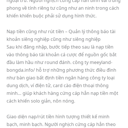
ngoại trừ. Người nghịch cứng cáp hẳn bình vai trung
phong về tính riêng tư cũng như an ninh trong cách
khiến khiến buộc phải sử dụng hình thức.
Nạp tiền cũng như rút tiền – Quản lý thông báo tài
khoản siêng nghiệp cũng như siêng nghiệp
Sau khi đăng nhập, bước tiếp theo sau là nạp tiền
vào thông báo tài khoản cá cược để nguồn gốc bắt
đầu làm hầu như round đánh. công ty meeyland-
bongda.info/ hỗ trợ những phương thức điều đình
như bàn giao bất định tiền ngân hàng công ty loại
dung dịch, ví điện tử, card cào điện thoại thông
minh… giúp khách hàng cứng cáp hẳn nạp tiền một
cách khiến solo giản, nôn nóng.
Giao diện nạp/rút tiền hình tượng thiết kế minh
bạch, minh bạch. Người nghịch cứng cáp hẳn theo