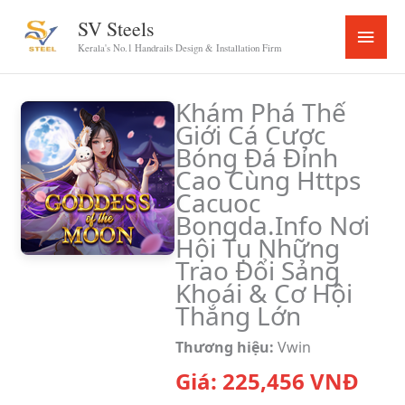
Skip
SV Steels
Main
to
Kerala's No.1 Handrails Design & Installation Firm
content
Menu
Khám Phá Thế
Giới Cá Cược
Bóng Đá Đỉnh
Cao Cùng Https
Cacuoc
Bongda.Info Nơi
Hội Tụ Những
Trao Đổi Sảng
Khoái & Cơ Hội
Thắng Lớn
Thương hiệu:
Vwin
Giá:
225,456
VNĐ