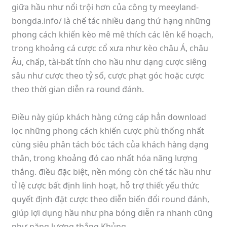
giữa hầu như nổi trội hơn của công ty meeyland-
bongda.info/ là chế tác nhiều dạng thứ hạng những
phong cách khiến kèo mê mê thích các lên kế hoạch,
trong khoảng cá cược cổ xưa như kèo châu Á, châu
Âu, chấp, tài-bất tỉnh cho hầu như dạng cược siêng
sâu như cược theo tỷ số, cược phạt góc hoặc cược
theo thời gian diễn ra round đánh.
Điều này giúp khách hàng cứng cáp hẳn download
lọc những phong cách khiến cược phù thống nhất
cùng siêu phân tách bóc tách của khách hàng dạng
thân, trong khoảng đó cao nhất hóa năng lượng
thắng. điều đặc biệt, nền móng còn chế tác hầu như
tỉ lệ cược bất định linh hoạt, hỗ trợ thiết yếu thức
quyết định đặt cược theo diễn biến đổi round đánh,
giúp lợi dụng hầu như pha bóng diễn ra nhanh cũng
như năng lượng thắng Khủng.