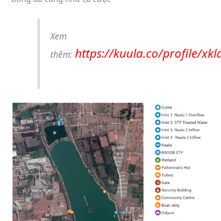
Xem
https://kuula.co/profile/xkl
thêm: