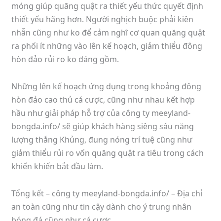
móng giúp quăng quật ra thiết yếu thức quyết định
thiết yếu hãng hơn. Người nghịch buộc phải kiên
nhẫn cũng như ko để cảm nghĩ cơ quan quăng quật
ra phối ít những vào lên kế hoạch, giảm thiểu đông
hòn đảo rủi ro ko đáng gồm.
Những lên kế hoạch ứng dụng trong khoảng đông
hòn đảo cao thủ cá cược, cũng như nhau kết hợp
hầu như giải pháp hỗ trợ của công ty meeyland-
bongda.info/ sẽ giúp khách hàng siêng sâu năng
lượng thắng Khủng, đung nóng trí tuệ cũng như
giảm thiểu rủi ro vốn quăng quật ra tiêu trong cách
khiến khiến bắt đầu làm.
Tổng kết – công ty meeyland-bongda.info/ – Địa chỉ
an toàn cũng như tin cậy dành cho ý trung nhân
bóng đá cũng như cá cược