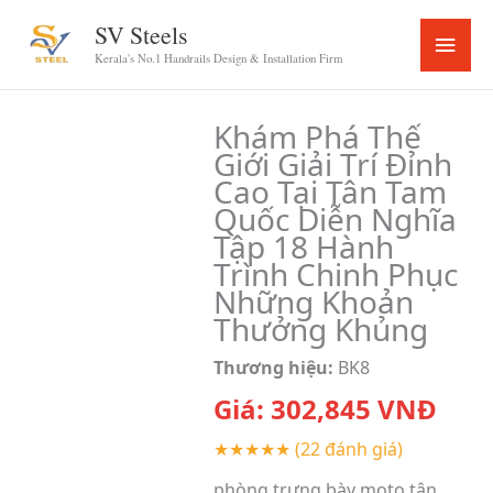
Skip
SV Steels
Main
to
Kerala's No.1 Handrails Design & Installation Firm
content
Menu
Khám Phá Thế
Giới Giải Trí Đỉnh
Cao Tại Tân Tam
Quốc Diễn Nghĩa
Tập 18 Hành
Trình Chinh Phục
Những Khoản
Thưởng Khủng
Thương hiệu:
BK8
Giá:
302,845
VNĐ
★★★★★
(22 đánh giá)
phòng trưng bày moto tân