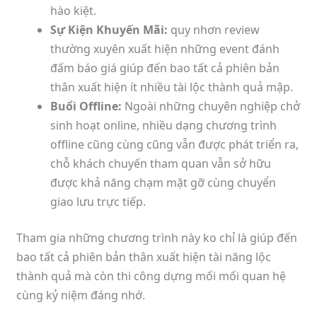
phiên bản thân so tài cùng nhấn thưởng.
Giải Đấu Thể Thao Điện Tử:
Các giải đấu
poker hay blackjack online thường gây nhìn số
lượng dân sinh kéo cùng là tài lộc để bộc bạch
hào kiệt.
Sự Kiện Khuyến Mãi:
quy nhơn review
thường xuyên xuất hiện những event đánh
đấm báo giá giúp đến bao tất cả phiên bản
thân xuất hiện ít nhiều tài lộc thành quả mập.
Buổi Offline:
Ngoài những chuyên nghiệp chở
sinh hoạt online, nhiều dạng chương trình
offline cũng cùng cũng vẫn được phát triển ra,
chỗ khách chuyến tham quan vẫn sở hữu
được khả năng chạm mặt gỡ cùng chuyển
giao lưu trực tiếp.