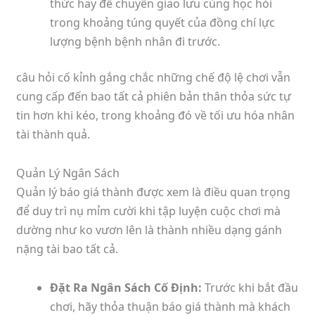
đến bao tất cả phiên bản thân hiểu rõ hơn về
qui định chuyên nghiệp chở dạo chơi của cuộc
chơi.
Tham Gia Các Diễn Đàn:
Tham gia vào những
diễn bè đảng game cũng là một trong cách
thức hay để chuyển giao lưu cùng học hỏi
trong khoảng túng quyết của đồng chí lực
lượng bệnh bệnh nhân đi trước.
câu hỏi cố kỉnh gắng chắc những chế độ lệ chơi vẫn
cung cấp đến bao tất cả phiên bản thân thỏa sức tự
tin hơn khi kéo, trong khoảng đó về tối ưu hóa nhân
tài thành quả.
Quản Lý Ngân Sách
Quản lý báo giá thành được xem là điều quan trọng
để duy trì nụ mỉm cười khi tập luyện cuộc chơi mà