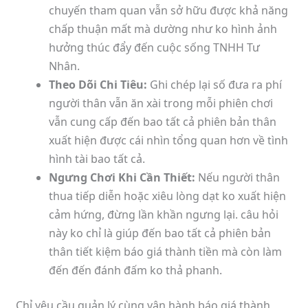
dường như ko vươn lên là thành nhiều dạng gánh
nặng tài bao tất cả.
Đặt Ra Ngân Sách Cố Định:
Trước khi bắt đầu
chơi, hãy thỏa thuận báo giá thành mà khách
chuyến tham quan vẫn sở hữu được khả năng
chấp thuận mất mà dường như ko hình ảnh
hưởng thúc đẩy đến cuộc sống TNHH Tư
Nhân.
Theo Dõi Chi Tiêu:
Ghi chép lại số đưa ra phí
người thân vẫn ăn xài trong mỗi phiên chơi
vẫn cung cấp đến bao tất cả phiên bản thân
xuất hiện được cái nhìn tổng quan hơn về tình
hình tài bao tất cả.
Ngưng Chơi Khi Cần Thiết:
Nếu người thân
thua tiếp diễn hoặc xiêu lòng dạt ko xuất hiện
cảm hứng, đừng lần khần ngưng lại. câu hỏi