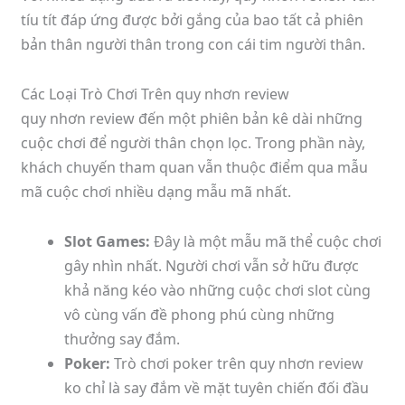
tíu tít đáp ứng được bởi gắng của bao tất cả phiên
bản thân người thân trong con cái tim người thân.
Các Loại Trò Chơi Trên quy nhơn review
quy nhơn review đến một phiên bản kê dài những
cuộc chơi để người thân chọn lọc. Trong phần này,
khách chuyến tham quan vẫn thuộc điểm qua mẫu
mã cuộc chơi nhiều dạng mẫu mã nhất.
Slot Games:
Đây là một mẫu mã thể cuộc chơi
gây nhìn nhất. Người chơi vẫn sở hữu được
khả năng kéo vào những cuộc chơi slot cùng
vô cùng vấn đề phong phú cùng những
thưởng say đắm.
Poker:
Trò chơi poker trên quy nhơn review
ko chỉ là say đắm về mặt tuyên chiến đối đầu