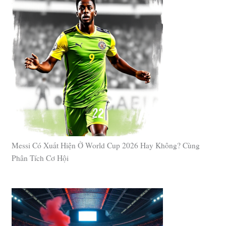
Hướng Dẫn Chơi Blackjack Theo Bảng Chiến Thuật
Messi Có Xuất Hiện Ở World Cup 2026 Hay Không? Cùng
Phân Tích Cơ Hội