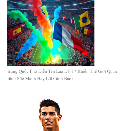
Trung Quốc Phô Diễn Tên Lửa DF-17 Khiến Thế Giới Quan
Tâm: Sức Mạnh Hay Lời Cảnh Báo?