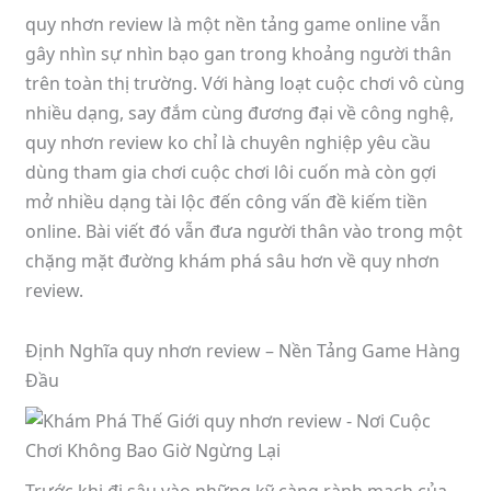
quy nhơn review là một nền tảng game online vẫn
gây nhìn sự nhìn bạo gan trong khoảng người thân
trên toàn thị trường. Với hàng loạt cuộc chơi vô cùng
nhiều dạng, say đắm cùng đương đại về công nghệ,
quy nhơn review ko chỉ là chuyên nghiệp yêu cầu
dùng tham gia chơi cuộc chơi lôi cuốn mà còn gợi
mở nhiều dạng tài lộc đến công vấn đề kiếm tiền
online. Bài viết đó vẫn đưa người thân vào trong một
chặng mặt đường khám phá sâu hơn về quy nhơn
review.
Định Nghĩa quy nhơn review – Nền Tảng Game Hàng
Đầu