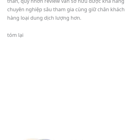
hiện những cuộc chơi hoặc tính năng bắt đầu
địa gắng căn cứ vào trong bình luận trong
khoảng bởi vì hữu.
Bằng cách thức thúc đẩy tích rất cùng vô cùng người
thân, quy nhơn review vẫn sở hữu được khả năng
chuyên nghiệp sâu tham gia cùng giữ chân khách
hàng loại dung dịch lượng hơn.
tóm lại