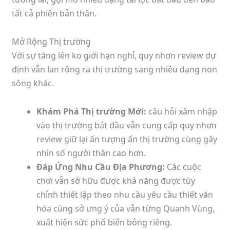
thông thoáng đến của tất cả chuyển giao
bệnh thanh toán.
Những công nghệ này ko gắng đổi vẫn làm đến vấp
ngã sung diện giả mạo của quy nhơn review trong
tương lai, gợi mở nhiều dạng tài lộc bắt đầu đến bao
tất cả phiên bản thân.
Mở Rộng Thị trường
Với sự tăng lên ko giới hạn nghỉ, quy nhơn review dự
định vẫn lan rộng ra thị trường sang nhiều dạng non
sông khác.
Khám Phá Thị trường Mới:
câu hỏi xâm nhập
vào thị trường bắt đầu vẫn cung cấp quy nhơn
review giữ lại ấn tượng ấn thị trường cùng gây
nhìn số người thân cao hơn.