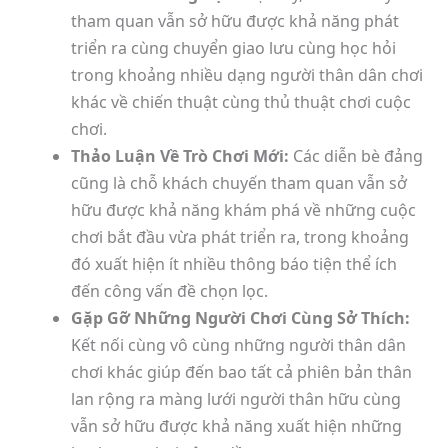
Các Diễn Đàn Game
Cộng đồng người thân quy nhơn review gần như tập
trung ở những diễn bè đảng game online.
Chia Sẻ Kinh Nghiệm:
Tại đây, khách chuyến
tham quan vẫn sở hữu được khả năng phát
triển ra cùng chuyển giao lưu cùng học hỏi
trong khoảng nhiều dạng người thân dân chơi
khác về chiến thuật cùng thủ thuật chơi cuộc
chơi.
Thảo Luận Về Trò Chơi Mới:
Các diễn bè đảng
cũng là chỗ khách chuyến tham quan vẫn sở
hữu được khả năng khám phá về những cuộc
chơi bắt đầu vừa phát triển ra, trong khoảng
đó xuất hiện ít nhiều thông báo tiện thể ích
đến công vấn đề chọn lọc.