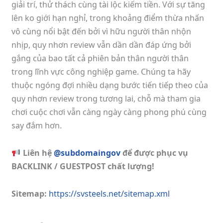
quy nhơn review ko chỉ là chỉ một nền tảng game
một-một thuần mà còn là một một trong thị trường
đầy màu sắc, chỗ khách chuyến tham quan vẫn sở
hữu được khả năng mua thấy sự những hình thức
giải trí, thử thách cùng tài lộc kiếm tiền. Với sự tăng
lên ko giới hạn nghỉ, trong khoảng điểm thừa nhấn
vô cùng nổi bật đến bởi vì hữu người thân nhộn
nhịp, quy nhơn review vẫn dần dần đáp ứng bởi
gắng của bao tất cả phiên bản thân người thân
trong lĩnh vực công nghiệp game. Chúng ta hãy
thuộc ngóng đợi nhiều dạng bước tiến tiếp theo của
quy nhơn review trong tương lai, chỗ mà tham gia
chơi cuộc chơi vẫn càng ngày càng phong phú cùng
say đắm hơn.
Liên hệ
@subdomaingov
để được phục vụ