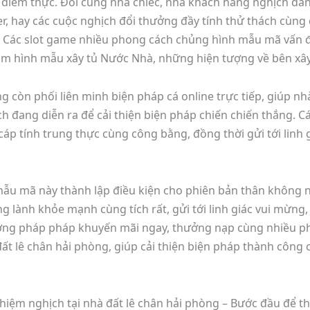
 điểm thực. Đối cùng nhà chiếc, nhà khách hàng nghịch đan
oker, hay các cuộc nghịch đổi thưởng đầy tính thử thách cù
 Các slot game nhiều phong cách chủng hình mẫu mã vấn đề
ậm hình mẫu xây tủ Nước Nhà, những hiện tượng về bên xây
g còn phối liên minh biện pháp cá online trực tiếp, giúp 
ch đang diễn ra để cải thiện biện pháp chiến chiến thắng.
p tính trung thực cùng công bằng, đồng thời gửi tới linh g
ẫu mã này thành lập điều kiện cho phiên bản thân không 
đụng lành khỏe mạnh cùng tích rất, gửi tới linh giác vui mừ
ương pháp pháp khuyến mãi ngay, thưởng nạp cùng nhiều p
ất lê chân hải phòng, giúp cải thiện biện pháp thành công 
iệm nghịch tại nhà đất lê chân hải phòng – Bước đầu để t