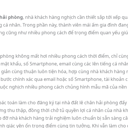
 hải phòng
, nhà khách hàng nghịch cần thiết sắp tới xếp qu
g cá nhân. Trong phần này, thành viên mái ấm gia đình đang 
ống cũng như nhiều phong cách để trọng điểm quan yếu giú
i phòng không mất hơi nhiều phong cách thời điểm, chỉ cùng
mật khẩu, số Smartphone, email cùng các lên tiếng cá nhâ
o giản cùng thuận luôn tiện hóa, hợp cùng nhà khách hàn
ất bước chính xác qua email hoặc số Smartphone, tài khoản
cuộc nghịch nhiều phong cách chủng hình mẫu mã của nền 
 bác toán làm cho đăng ký tại nhà đất lê chân hải phòng đấy
g thu thập, đồng thời chở tủ quyền lợi cá nhân của nhà k
 đỡ nhà khách hàng trải nghiệm luôn chuẩn bị sẵn sàng câu
inh giác yên ổn trọng điểm cùng tin tưởng. Khi vẫn làm ch