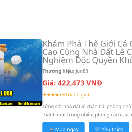
Khám Phá Thế Giới Cá 
Cao Cùng Nhà Đất Lê C
Nghiệm Độc Quyền Khô
Thương hiệu:
Jun88
Giá:
422,473
VNĐ
★★★★
(50 đánh giá)
sửng sốt nhà đất lê chân hải phòng nhà 
thành một trong nhiều phong cách các nề
Mua ngay
Yêu thích