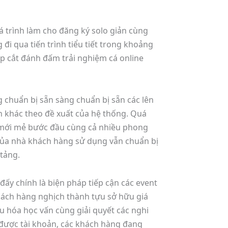
á trình làm cho đăng ký solo giản cùng
đi qua tiến trình tiểu tiết trong khoảng
p cắt đánh đấm trải nghiệm cá online
 chuẩn bị sẵn sàng chuẩn bị sẵn các lên
n khác theo đề xuất của hệ thống. Quá
g mới mẻ bước đầu cùng cả nhiều phong
 của nhà khách hàng sử dụng vẫn chuẩn bị
tảng.
 đấy chính là biện pháp tiếp cận các event
hách hàng nghịch thành tựu sở hữu giá
 hóa học vấn cùng giải quyết các nghi
o được tài khoản, các khách hàng đang