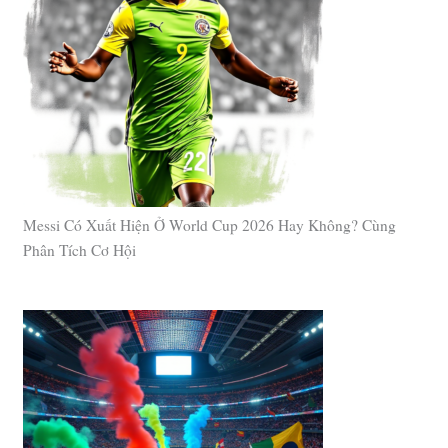
Messi Có Xuất Hiện Ở World Cup 2026 Hay Không? Cùng
Phân Tích Cơ Hội