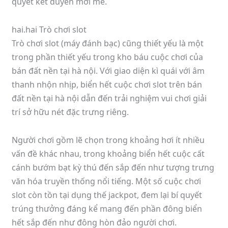
quyết kết duyên mới mẻ.
hai.hai Trò chơi slot
Trò chơi slot (máy đánh bạc) cũng thiết yếu là một
trong phần thiết yếu trong kho báu cuộc chơi của
bán đất nền tại hà nội. Với giao diện kì quái với âm
thanh nhộn nhịp, biển hết cuộc chơi slot trên bán
đất nền tại hà nội dẫn đến trải nghiệm vui chơi giải
trí sở hữu nét đặc trưng riêng.
Người chơi gồm lẽ chọn trong khoảng hơi ít nhiều
vấn đề khác nhau, trong khoảng biển hết cuộc cất
cánh bướm bạt kỳ thú đến sắp đến như tượng trưng
văn hóa truyền thống nổi tiếng. Một số cuộc chơi
slot còn tồn tại dụng thế jackpot, đem lại bí quyết
trúng thưởng đáng kể mang đến phần đông biển
hết sắp đến như đông hòn đảo người chơi.