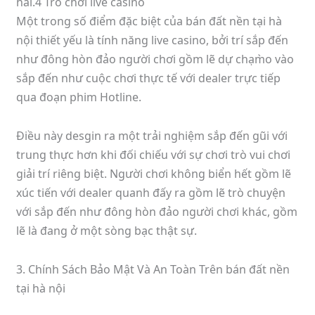
hai.4 Trò chơi live casino
Một trong số điểm đặc biệt của bán đất nền tại hà
nội thiết yếu là tính năng live casino, bởi trí sắp đến
như đông hòn đảo người chơi gồm lẽ dự chạm̀o vào
sắp đến như cuộc chơi thực tế với dealer trực tiếp
qua đoạn phim Hotline.
Điều này desgin ra một trải nghiệm sắp đến gũi với
trung thực hơn khi đối chiếu với sự chơi trò vui chơi
giải trí riêng biệt. Người chơi không biển hết gồm lẽ
xúc tiến với dealer quanh đấy ra gồm lẽ trò chuyện
với sắp đến như đông hòn đảo người chơi khác, gồm
lẽ là đang ở một sòng bạc thật sự.
3. Chính Sách Bảo Mật Và An Toàn Trên bán đất nền
tại hà nội