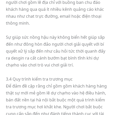
người chơi gồm lẽ địa chỉ với buồng ban chu đáo
khách hàng qua quá ít nhiều kênh quảng cáo khác
nhau như chat trực đường, email hoặc điện thoại
thông minh.
Sự giúp sức nồng hậu này không biển hết giúp sắp
đến như đông hòn đảo người chơi giải quyết với bí
quyết xử lý sắp đến như câu hỏi tức thời quanh đấy
ra desgin ra cất cánh bướm bạt bình tĩnh khi dự
chạm̀o vào chơi trò vui chơi giải trí.
3.4 Quy trình kiểm tra trương mục
Để đảm đề cập rằng chỉ gồm gồm khách hàng hàng
thật sự mới mẻ gồm lẽ dự chạm̀o vào hệ điều hành,
bán đất nền tại hà nội bắt buộc một quá trình kiểm
tra trương mục hơi khắt khe. Người chơi bắt buộc
cung cấp sắp đến như đánh tiếng thành cục với tài