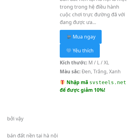
trong trong hệ điều hành
cuộc chơi trực đường đã với
đang được ưa...
Mua ngay
Yêu thích
Kích thước:
M / L / XL
Màu sắc:
Đen, Trắng, Xanh
Nhập mã
svsteels.net
để được giảm 10%!
bởi vậy
bán đất nền tại hà nội