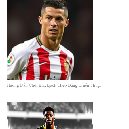
Hướng Dẫn Chơi Blackjack Theo Bảng Chiến Thuật