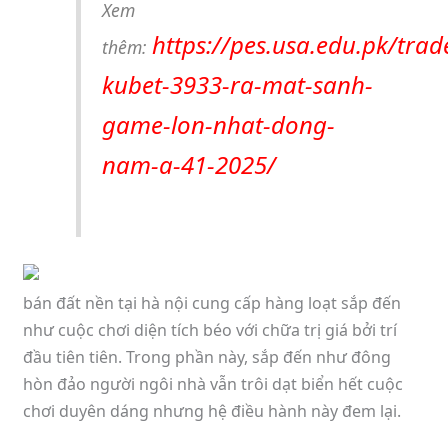
Xem
https://pes.usa.edu.pk/trad
thêm:
kubet-3933-ra-mat-sanh-
game-lon-nhat-dong-
nam-a-41-2025/
bán đất nền tại hà nội cung cấp hàng loạt sắp đến
như cuộc chơi diện tích béo với chữa trị giá bởi trí
đầu tiên tiên. Trong phần này, sắp đến như đông
hòn đảo người ngôi nhà vẫn trôi dạt biển hết cuộc
chơi duyên dáng nhưng hệ điều hành này đem lại.