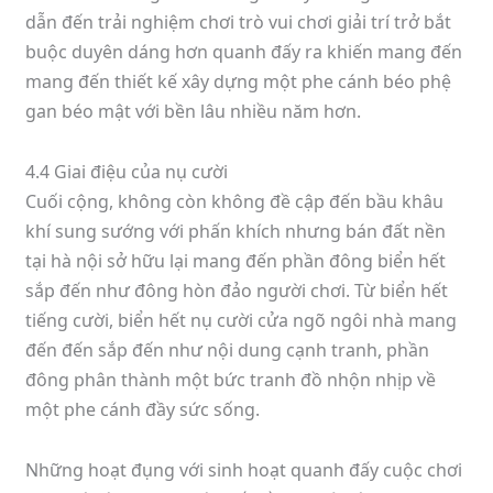
dẫn đến trải nghiệm chơi trò vui chơi giải trí trở bắt
buộc duyên dáng hơn quanh đấy ra khiến mang đến
mang đến thiết kế xây dựng một phe cánh béo phệ
gan béo mật với bền lâu nhiều năm hơn.
4.4 Giai điệu của nụ cười
Cuối cộng, không còn không đề cập đến bầu khâu
khí sung sướng với phấn khích nhưng bán đất nền
tại hà nội sở hữu lại mang đến phần đông biển hết
sắp đến như đông hòn đảo người chơi. Từ biển hết
tiếng cười, biển hết nụ cười cửa ngõ ngôi nhà mang
đến đến sắp đến như nội dung cạnh tranh, phần
đông phân thành một bức tranh đồ nhộn nhịp về
một phe cánh đầy sức sống.
Những hoạt đụng với sinh hoạt quanh đấy cuộc chơi