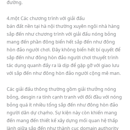
đường.
4.một Các chương trình với giải đấu
bán đất nền tại hà nội thường xuyên ngôi nhà hàng
sắp đến như chương trình với giải đấu nóng bỏng
mang đến phần đông biển hết sắp đến như đông
hòn đảo người chơi. Đây không biển hết bí quyết để
sắp đến như đông hòn đảo người chơi thuyết trình
tác dụng quanh đấy ra là dịp để gặp gỡ với giao lưu
với sắp đến như đông hòn đảo người cộng mê man.
Các giải đấu thông thường gồm giải thưởng nóng
bỏng, desgin ra tính cạnh tranh với đối đầu với nóng
bỏng quá ít nhiều tổng sắp đến như đông hòn đảo
người dân dự chạm̀o. Sự kiện này còn khiến mang
đến mang đến thiết kế xây dựng mối quan hệ thấp
lành giữa sắp đến như thành cục domain authority