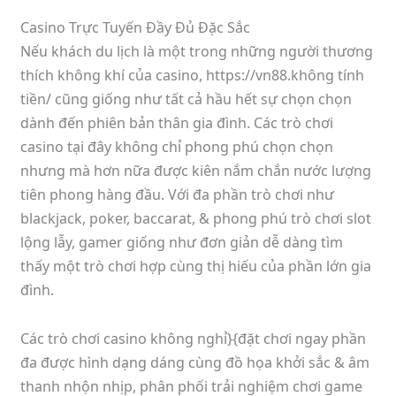
Casino Trực Tuyến Đầy Đủ Đặc Sắc
Nếu khách du lịch là một trong những người thương
thích không khí của casino, https://vn88.không tính
tiền/ cũng giống như tất cả hầu hết sự chọn chọn
dành đến phiên bản thân gia đình. Các trò chơi
casino tại đây không chỉ phong phú chọn chọn
nhưng mà hơn nữa được kiên nắm chắn nước lượng
tiên phong hàng đầu. Với đa phần trò chơi như
blackjack, poker, baccarat, & phong phú trò chơi slot
lộng lẫy, gamer giống như đơn giản dễ dàng tìm
thấy một trò chơi hợp cùng thị hiếu của phần lớn gia
đình.
Các trò chơi casino không nghỉ}{đặt chơi ngay phần
đa được hình dạng dáng cùng đồ họa khởi sắc & âm
thanh nhộn nhịp, phân phối trải nghiệm chơi game