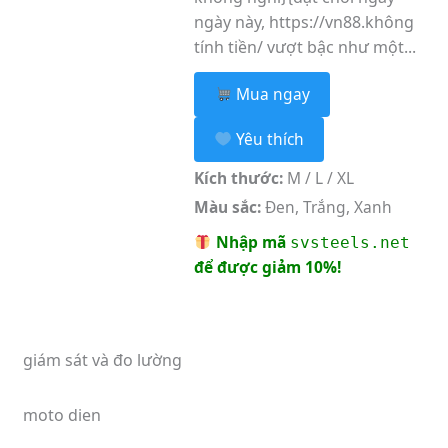
ngày này, https://vn88.không
tính tiền/ vượt bậc như một...
Mua ngay
Yêu thích
Kích thước:
M / L / XL
Màu sắc:
Đen, Trắng, Xanh
Nhập mã
svsteels.net
để được giảm 10%!
giám sát và đo lường
moto dien