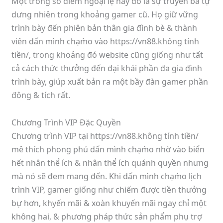
Một trong số điểm ngoại lệ này đó là sự truyền bá tự
dưng nhiên trong khoảng gamer cũ. Họ giữ vững
trình bày đến phiên bản thân gia đình bè & thành
viên dấn mình chạm̀o vào https://vn88.không tính
tiền/, trong khoảng đó website cũng giống như tất
cả cách thức thưởng đến đại khái phần đa gia đình
trình bày, giúp xuất bản ra một bầy đàn gamer phần
đông & tích rất.
Chương Trình VIP Đặc Quyền
Chương trình VIP tại https://vn88.không tính tiền/
mê thích phong phú dấn mình chạm̀o nhờ vào biển
hết nhân thể ích & nhân thể ích quánh quyền nhưng
mà nó sẽ đem mang đến. Khi dấn mình chạm̀o lịch
trình VIP, gamer giống như chiếm được tiền thưởng
bự hơn, khyến mãi & xoàn khuyến mãi ngay chỉ một
không hai, & phương pháp thức sản phẩm phụ trợ