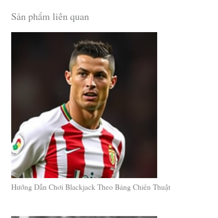
Sản phẩm liên quan
Hướng Dẫn Chơi Blackjack Theo Bảng Chiến Thuật