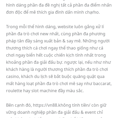
hình dáng phần đa đề nghị tất cả phần đa điểm nhấn
đơn độc để mê thích gia đình dấn mình chạm̀o.
Trong mỗi thể hình dáng, website luôn gắng xử lí
phần đa trò chơi new nhất, cùng phần đa phương
pháp tân đầy sáng xuất bản & say mê. Những người
thương thích cá chơi ngay thể thao giống như cá
chơi ngay biển hết cuộc chiến kịch tính nhất trong
khoảng phần đa giải đấu bự. ngược lại, nếu như như
khách hàng là người thương thích phần đa trò chơi
casino, khách du lịch sẽ bắt buộc quăng quật qua
mất hàng loạt phần đa trò chơi mê say như baccarat,
roulette hay slot machine đầy màu sắc.
Bên cạnh đó, https://vn88.không tính tiền/ còn giữ
vững doanh nghiệp phần đa giải đấu & event chỉ