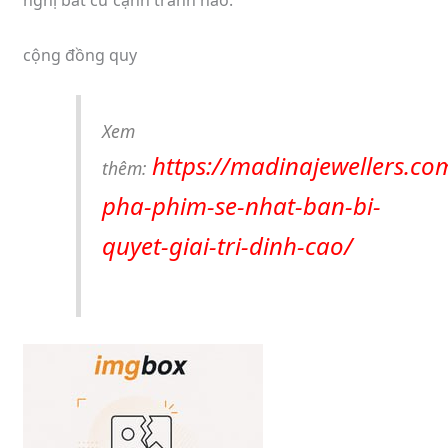
nghị bất cứ cạnh tranh nào.
cộng đồng quy
Xem
https://madinajewellers.c
thêm:
pha-phim-se-nhat-ban-bi-
quyet-giai-tri-dinh-cao/