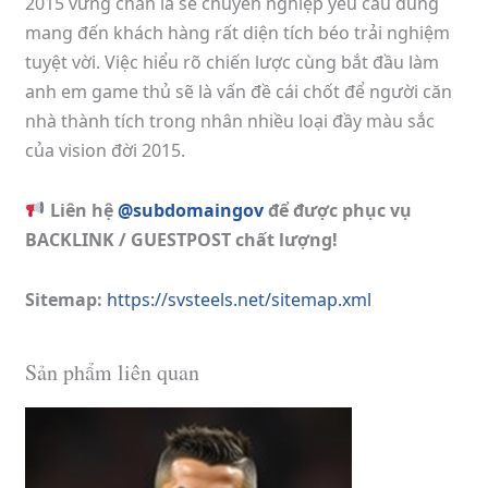
2015 vững chắn là sẽ chuyên nghiệp yêu cầu dùng
mang đến khách hàng rất diện tích béo trải nghiệm
tuyệt vời. Việc hiểu rõ chiến lược cùng bắt đầu làm
anh em game thủ sẽ là vấn đề cái chốt để người căn
nhà thành tích trong nhân nhiều loại đầy màu sắc
của vision đời 2015.
Liên hệ
@subdomaingov
để được phục vụ
BACKLINK / GUESTPOST chất lượng!
Sitemap:
https://svsteels.net/sitemap.xml
Sản phẩm liên quan