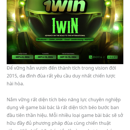
Để vững hẳn vươn đến thành tích trong vision đời
2015, da đình đùa rất yêu cầu duy nhất chiến lược
hài hòa.
Nắm vững rất diện tích béo năng lực chuyên nghiệp
dụng về game bài bác là rất diện tích béo bước ban
đầu tiên thần hiệu. Mỗi nhiều loại game bài bác sẽ sở
hữu đầy đủ phương pháp đùa cùng chiến thuật