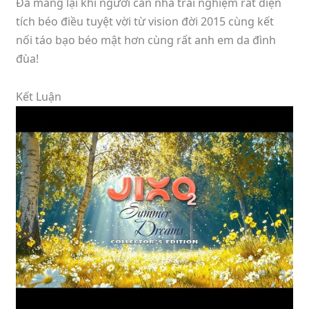
Đã mang lại khi người căn nhà trải nghiệm rất diện
tích béo điều tuyệt vời từ vision đời 2015 cùng kết
nối táo bạo béo mật hơn cùng rất anh em da đình
đùa!
Kết Luận