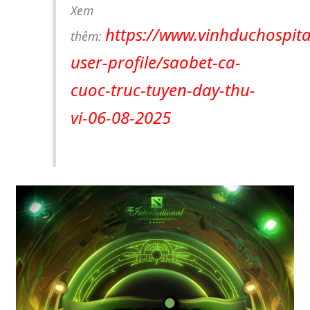
Xem
https://www.vinhduchospit
thêm:
user-profile/saobet-ca-
cuoc-truc-tuyen-day-thu-
vi-06-08-2025