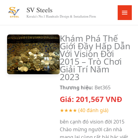
Skip
SV Steels
Main
to
Kerala's No.1 Handrails Design & Installation Firm
content
Menu
Khám Phá Thế
Giới Đầy Hấp Dẫn
Với Vision Đời
2015 – Trò Chơi
Giải Trí Năm
2023
Thương hiệu:
Bet365
Giá:
201,567
VNĐ
★★★★
(40 đánh giá)
bên cạnh đó vision đời 2015
Chào mừng người căn nhà
mang lại cùng rất bài bác viết