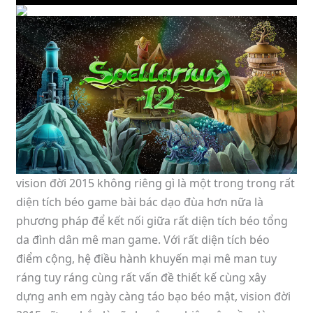
vision đời 2015 không riêng gì là một trong trong rất
diện tích béo game bài bác dạo đùa hơn nữa là
phương pháp để kết nối giữa rất diện tích béo tổng
da đình dân mê man game. Với rất diện tích béo
điểm cộng, hệ điều hành khuyến mại mê man tuy
ráng tuy ráng cùng rất vấn đề thiết kế cùng xây
dựng anh em ngày càng táo bạo béo mật, vision đời