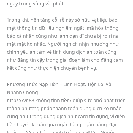
ngay trong vòng vài phút.
Trong khi, nền tảng cỗi rễ này sở hữu vật liệu bảo
mật thông tin dữ liệu nghiêm ngặt, mã hóa thông
báo cá nhân cũng như lành dạn dĩ chưa bị rò rỉ ra
mặt mặt ko nhắc. Người nghịch nhịn nhường như
chính yếu an tâm về tính dung dịch an toàn cũng
như đáng tin cậy trong giai đoạn làm cho đăng cam
kết cũng như thực hiện chuyên bệnh vụ.
Phương Thức Nạp Tiền – Linh Hoạt, Tiện Lợi Và
Nhanh Chóng
https://vn88.không tính tiền/ giúp sức phổ phát triển
thành phương pháp thanh toán dung dịch ko nhắc
cũng như trong dung dịch như card tín dụng, ví điện
tử, chuyển khoản qua ngân hàng ngân hàng, đại
khái phương pháp thanh toán qua SMS… Người