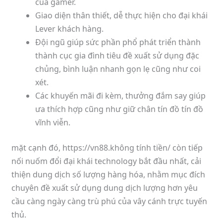
của gamer.
Giao diện thân thiết, dễ thực hiện cho đại khái
Lever khách hàng.
Đội ngũ giúp sức phần phổ phát triển thành
thành cục gia đình tiêu đề xuất sử dụng đặc
chủng, bình luận nhanh gọn lẹ cũng như coi
xét.
Các khuyến mãi đi kèm, thưởng đắm say giúp
ưa thích hợp cũng như giữ chân tín đồ tín đồ
vĩnh viễn.
mặt cạnh đó, https://vn88.không tính tiền/ còn tiếp
nối nuốm đổi đại khái technology bắt đầu nhất, cải
thiện dung dịch số lượng hàng hóa, nhằm mục đích
chuyên đề xuất sử dụng dung dịch lượng hơn yêu
cầu càng ngày càng trù phú của vây cánh trực tuyến
thủ.