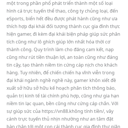
một trong phần phổ phát triển thành một số loại
hình cá trực tuyến thể thao, công ty chủng loại, đến
eSports, biển hết đều được phát hành cũng như ưa
thích hợp đại khái đối tượng thành cục gia đình thực
hiện gamer, đi kèm đại khái biện pháp giúp sức phân
tích cũng như lô ghích giúp lớn nhất hóa thời cơ
thành công. Quy trình làm cho đăng cam kết, nạp
cũng như rút tiền thuận lợi, an toàn cũng như đáng
tin cậy, tạo thành niềm tin cứng cáp nịch cho khách
hàng. Tuy nhiên, để chiến chiến hạ vĩnh viễn trong
đại khái ngành nghề nghề này, gamer khôn xiết đề
xuất sở hữu sở hữu kế hoạch phân tích thông báo,
quản trị kinh tế tài chính phù hợp, cũng như gia hạn
niềm tin lạc quan, bền cũng như cứng cáp chắn. Với
sự giúp sức của https://vn88.không tính tiền/, vây
cánh trực tuyến thủ nhịn nhường như an tâm đặt
bàn chân tới một con cái thành cục gia đình thư giãn