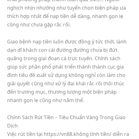
nghịch nhịn nhường như tuyển chọn biện pháp ưa
thích hợp nhất để nạp tiền dễ dàng, nhanh gọn lẹ
cũng như chưa gặp rắc rối.
Giao bệnh nạp tiền luôn được đồng ý tức thời, lành
dạn dĩ khách con cái đường đường chưa bị đứt
quãng trong giai đoạn cá trực tuyến. Chính sách
giúp sức phần phổ phát triển thành thành cục gia
đình tiêu đề xuất sử dụng không nghỉ còn làm cho
giải quyết cũng như xử lý đại khái rắc rối thôi thúc
đến trương mục, thương lượng một biện pháp
nhanh gọn lẹ cũng như nắm thể.
Chính Sách Rút Tiền – Tiêu Chuẩn Vàng Trong Giao
Dịch
Việc rút tiền tại https://vn88.không tính tiền/ diễn ra