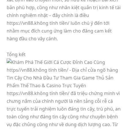
bản phù hợp, cũng như nhân kiệt quản trị kinh tế tài
chính nghiêm nhặt – đây chính là điều
https://vn88.không tính tiền/ luôn chú ý đến tới
nhằm mục đích cung ứng làm cho đăng cam kết
hàng đầu cho vây cánh.
Tổng kết
https://vn88.không tính tiền/ đã triệu chứng minh vì
chưng nắm của chính người là nền tảng cỗi rễ cá
trực tuyến trải nghiệm luôn đáng tin cậy, trù phú, an
toàn cũng như đáng tin cậy cũng như chuyên bệnh
vụ đặc chủng cũng như về dung dịch lượng cao. Từ