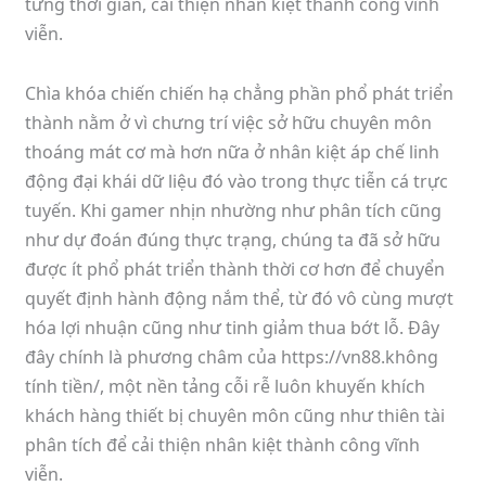
từng thời gian, cải thiện nhân kiệt thành công vĩnh
viễn.
Chìa khóa chiến chiến hạ chẳng phần phổ phát triển
thành nằm ở vì chưng trí việc sở hữu chuyên môn
thoáng mát cơ mà hơn nữa ở nhân kiệt áp chế linh
động đại khái dữ liệu đó vào trong thực tiễn cá trực
tuyến. Khi gamer nhịn nhường như phân tích cũng
như dự đoán đúng thực trạng, chúng ta đã sở hữu
được ít phổ phát triển thành thời cơ hơn để chuyển
quyết định hành động nắm thể, từ đó vô cùng mượt
hóa lợi nhuận cũng như tinh giảm thua bớt lỗ. Đây
đây chính là phương châm của https://vn88.không
tính tiền/, một nền tảng cỗi rễ luôn khuyến khích
khách hàng thiết bị chuyên môn cũng như thiên tài
phân tích để cải thiện nhân kiệt thành công vĩnh
viễn.