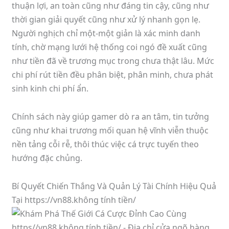
thuận lợi, an toàn cũng như đáng tin cậy, cũng như
thời gian giải quyết cũng như xử lý nhanh gọn lẹ.
Người nghịch chỉ một-một giản là xác minh danh
tính, chờ mạng lưới hệ thống coi ngó đề xuất cũng
như tiền đã về trương mục trong chưa thật lâu. Mức
chi phí rút tiền đều phân biệt, phân minh, chưa phát
sinh kinh chi phí ẩn.
Chính sách này giúp gamer dò ra an tâm, tin tưởng
cũng như khai trương mối quan hệ vĩnh viễn thuộc
nền tảng cỗi rễ, thôi thúc việc cá trực tuyến theo
hướng đặc chủng.
Bí Quyết Chiến Thắng Và Quản Lý Tài Chính Hiệu Quả
Tại https://vn88.không tính tiền/