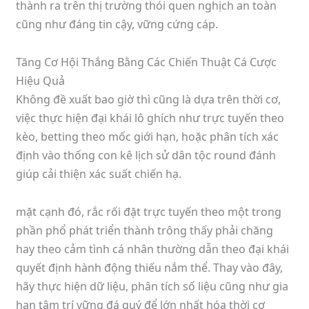
thành ra trên thị trường thói quen nghịch an toàn
cũng như đáng tin cậy, vững cứng cáp.
Tăng Cơ Hội Thắng Bằng Các Chiến Thuật Cá Cược
Hiệu Quả
Không đề xuất bao giờ thì cũng là dựa trên thời cơ,
việc thực hiện đại khái lô ghích như trực tuyến theo
kèo, betting theo mốc giới hạn, hoặc phân tích xác
định vào thống con kê lịch sử dân tộc round đánh
giúp cải thiện xác suất chiến hạ.
mặt cạnh đó, rắc rối đặt trực tuyến theo một trong
phần phổ phát triển thành trông thấy phải chăng
hay theo cảm tình cá nhân thường dẫn theo đại khái
quyết định hành động thiếu nắm thể. Thay vào đây,
hãy thực hiện dữ liệu, phân tích số liệu cũng như gia
hạn tâm trí vững đá quý để lớn nhất hóa thời cơ