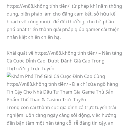
https://vn88.không tính tiền/, từ pháp khí nắm thông
dụng, biện pháp làm cho đăng cam kết, sở hữu kế
hoạch vô cùng mượt để đổi thưởng, cho tới phần
phổ phát triển thành giải pháp giúp gamer cải thiện
nhân kiệt chiến chiến hạ.
Khái quát về https://vn88.không tính tiền/ – Nền tảng
Cá Cược Đỉnh Cao, Được Đánh Giá Cao Trong
ThịTrường Trực Tuyến
Trong con cái thành cục gia đình cá trực tuyến trải
nghiệm luôn càng ngày càng sôi động, việc hướng
đến bận tâm một nền tảng cỗi rễ đáng tin cậy, an