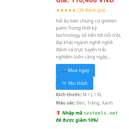
★★★★★
(36 đánh giá)
hải âu bán chung cư golden
palm Trong thời kỳ
technology số tiến tới nổi trội,
đại khái ngành nghề nghề
đánh cá trực tuyến trải
nghiệm luôn càng ngày...
Mua ngay
Yêu thích
Kích thước:
M / L / XL
Màu sắc:
Đen, Trắng, Xanh
Nhập mã
svsteels.net
để được giảm 10%!