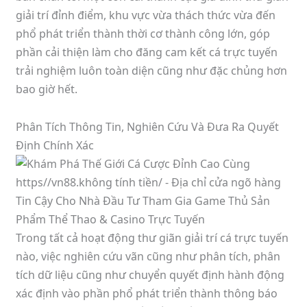
giải trí đỉnh điểm, khu vực vừa thách thức vừa đến
phổ phát triển thành thời cơ thành công lớn, góp
phần cải thiện làm cho đăng cam kết cá trực tuyến
trải nghiệm luôn toàn diện cũng như đặc chủng hơn
bao giờ hết.
Phân Tích Thông Tin, Nghiên Cứu Và Đưa Ra Quyết
Định Chính Xác
Trong tất cả hoạt động thư giãn giải trí cá trực tuyến
nào, việc nghiên cứu vãn cũng như phân tích, phân
tích dữ liệu cũng như chuyển quyết định hành động
xác định vào phần phổ phát triển thành thông báo