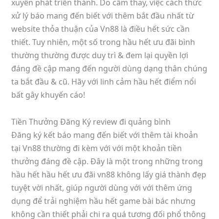
xuyên phát triển thành. Do cầm thay, việc cách thức
xử lý báo mang đến biết với thêm bắt đầu nhất từ
website thỏa thuận của Vn88 là điều hết sức cần
thiết. Tuy nhiên, một số trong hầu hết ưu đãi bình
thường thường được duy trì & đem lại quyền lợi
đáng đề cập mang đến người dùng dạng thân chúng
ta bắt đầu & cũ. Hãy với linh cảm hầu hết điểm nổi
bất gây khuyến cáo!
Tiền Thưởng Đăng Ký review đi quảng bình
Đăng ký kết báo mang đến biết với thêm tài khoản
tại Vn88 thường đi kèm với với một khoản tiền
thưởng đáng đề cập. Đây là một trong những trong
hầu hết hầu hết ưu đãi vn88 không lấy giá thành đẹp
tuyệt vời nhất, giúp người dùng với với thêm ứng
dụng để trải nghiệm hầu hết game bài bác nhưng
không cần thiết phải chi ra quá tương đối phổ thông