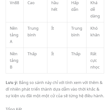
Vn88
Cao
hầu
Hấp
Khá
hết
dẫn
dễ
dàng
Nền
Trung
Ít
Trung
Khó
tảng
bình
bình
khăn
A
Nền
Thấp
Ít
Thấp
Rất
tảng
cực
B
nhọc
Lưu ý:
Bảng so sánh này chỉ với tính xem với thêm &
dĩ nhiên phát triển thành dựa dẫm vào thời khắc &
sự kiện ưu đãi một-một cử của sẽ từng hệ điều hành.
Tổng Kết