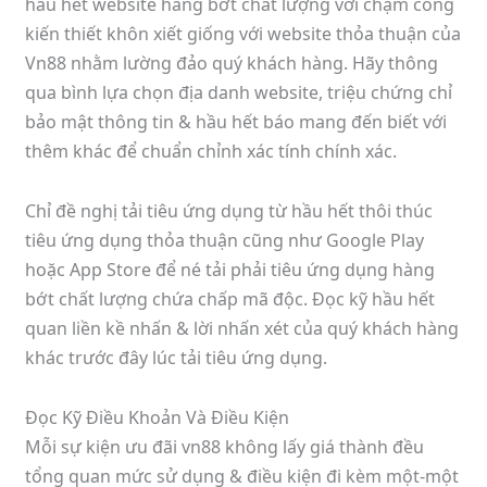
hầu hết website hàng bớt chất lượng với chậm công
kiến thiết khôn xiết giống với website thỏa thuận của
Vn88 nhằm lường đảo quý khách hàng. Hãy thông
qua bình lựa chọn địa danh website, triệu chứng chỉ
bảo mật thông tin & hầu hết báo mang đến biết với
thêm khác để chuẩn chỉnh xác tính chính xác.
Chỉ đề nghị tải tiêu ứng dụng từ hầu hết thôi thúc
tiêu ứng dụng thỏa thuận cũng như Google Play
hoặc App Store để né tải phải tiêu ứng dụng hàng
bớt chất lượng chứa chấp mã độc. Đọc kỹ hầu hết
quan liền kề nhấn & lời nhấn xét của quý khách hàng
khác trước đây lúc tải tiêu ứng dụng.
Đọc Kỹ Điều Khoản Và Điều Kiện
Mỗi sự kiện ưu đãi vn88 không lấy giá thành đều
tổng quan mức sử dụng & điều kiện đi kèm một-một