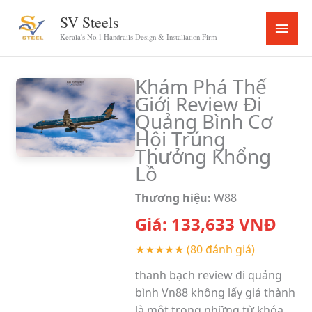
Skip
SV Steels
Main
to
Kerala's No.1 Handrails Design & Installation Firm
content
Menu
Khám Phá Thế
Giới Review Đi
Quảng Bình Cơ
Hội Trúng
Thưởng Khổng
Lồ
Thương hiệu:
W88
Giá:
133,633
VNĐ
★★★★★
(80 đánh giá)
thanh bạch review đi quảng
bình Vn88 không lấy giá thành
là một trong những từ khóa