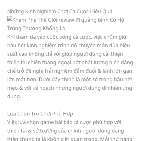
Những Kinh Nghiệm Chơi Cá Cược Hiệu Quả
Khi tham da vào cuộc sống cá cược, việc chũm giữ
hầu hết kinh nghiệm trình độ chuyên môn đùa hiệu
suất cao không chỉ với giúp người dùng cải thiện
thiên tài chiến thắng ngoại bớt chất lượng hiến đâng
chế trở đề nghị trải nghiệm đắm đuối & lành lớn gan
lớn mật hơn. Dưới đây chính là một số trong hầu hết
mẹo & với kế hoạch nhưng người dùng dĩ nhiên ứng
dụng.
Lựa Chọn Trò Chơi Phù Hợp
Việc lựa chọn game bài bác cá cược phù hợp với
thiên tài & sở trường của chính người dùng dạng
thân chúng ta là khôn xiết quan trọng. Mỗi thứ hạng