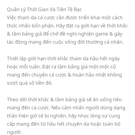
Quản Lý Thời Gian Và Tiền Tệ Bạc
Việc tham da cá cược cần được triển khai một cách
thức nhấn bổn phận. Hãy đặt ra giới hạn về thời khắc
& tầm bảng giá để chớ đề nghị nghiện game & gây
tác động mang đến cuộc sống đời thường cá nhân.
Thiết lập giới hạn thời khắc tham da hầu hết ngày
hoặc mỗi tuần. Đặt ra tầm bảng giá một-một cử
mang đến chuyện cá cược & hoàn hảo nhất không
vượt quá số tiền đó.
Theo dõi thời khắc & tầm bảng giá sẽ ăn uống tiêu
mang đến cá cược. Nếu cảm nhấn người dùng dạng
thân hiện giờ sẽ bị nghiện, hãy nhọc lòng sự cung
cấp mang đến từ hầu hết chuyên da hoặc toàn bộ
người.