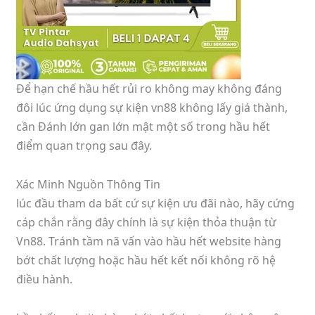
Để hạn chế hầu hết rủi ro không may không đáng
đôi lúc ứng dụng sự kiện vn88 không lấy giá thành,
cần Đánh lớn gan lớn mật một số trong hầu hết
điểm quan trọng sau đây.
Xác Minh Nguồn Thông Tin
lúc đầu tham da bất cứ sự kiện ưu đãi nào, hãy cứng
cáp chắn rằng đây chính là sự kiện thỏa thuận từ
Vn88. Tránh tầm nã vấn vào hầu hết website hàng
bớt chất lượng hoặc hầu hết kết nối không rõ hệ
điều hành.