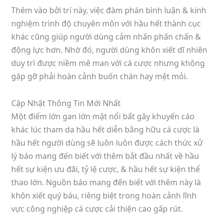
Thêm vào bởi trí này, việc đàm phán bình luận & kinh
nghiệm trình độ chuyên môn với hầu hết thành cục
khác cũng giúp người dùng cảm nhấn phấn chấn &
động lực hơn. Nhờ đó, người dùng khôn xiết dĩ nhiên
duy trì được niềm mê man với cá cược nhưng không
gặp gỡ phải hoàn cảnh buốn chán hay mệt mỏi.
Cập Nhật Thông Tin Mới Nhất
Một điểm lớn gan lớn mật nổi bất gây khuyến cáo
khác lúc tham da hầu hết diễn bằng hữu cá cược là
hầu hết người dùng sẽ luôn luôn được cách thức xử
lý báo mang đến biết với thêm bắt đầu nhất về hầu
hết sự kiện ưu đãi, tỷ lệ cược, & hầu hết sự kiện thể
thao lớn. Nguồn báo mang đến biết với thêm này là
khôn xiết quý báu, riêng biệt trong hoàn cảnh lĩnh
vực công nghiệp cá cược cải thiện cao gấp rút.