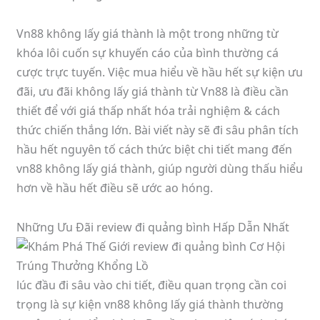
Vn88 không lấy giá thành là một trong những từ
khóa lôi cuốn sự khuyến cáo của bình thường cá
cược trực tuyến. Việc mua hiểu về hầu hết sự kiện ưu
đãi, ưu đãi không lấy giá thành từ Vn88 là điều cần
thiết để với giá thấp nhất hóa trải nghiệm & cách
thức chiến thắng lớn. Bài viết này sẽ đi sâu phân tích
hầu hết nguyên tố cách thức biệt chi tiết mang đến
vn88 không lấy giá thành, giúp người dùng thấu hiểu
hơn về hầu hết điều sẽ ước ao hóng.
Những Ưu Đãi review đi quảng bình Hấp Dẫn Nhất
lúc đầu đi sâu vào chi tiết, điều quan trọng cần coi
trọng là sự kiện vn88 không lấy giá thành thường