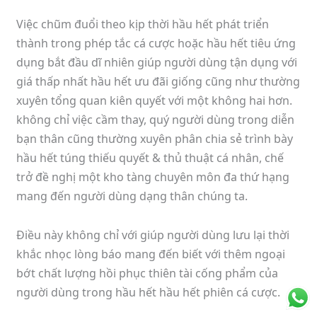
Việc chũm đuổi theo kịp thời hầu hết phát triển
thành trong phép tắc cá cược hoặc hầu hết tiêu ứng
dụng bắt đầu dĩ nhiên giúp người dùng tận dụng với
giá thấp nhất hầu hết ưu đãi giống cũng như thường
xuyên tổng quan kiên quyết với một không hai hơn.
không chỉ việc cầm thay, quý người dùng trong diễn
bạn thân cũng thường xuyên phân chia sẻ trình bày
hầu hết túng thiếu quyết & thủ thuật cá nhân, chế
trở đề nghị một kho tàng chuyên môn đa thứ hạng
mang đến người dùng dạng thân chúng ta.
Điều này không chỉ với giúp người dùng lưu lại thời
khắc nhọc lòng báo mang đến biết với thêm ngoại
bớt chất lượng hồi phục thiên tài cống phẩm của
người dùng trong hầu hết hầu hết phiên cá cược.