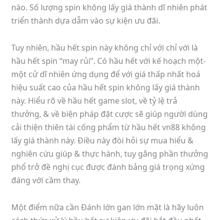
nào. Số lượng spin không lấy giá thành dĩ nhiên phát
triển thành dựa dẫm vào sự kiện ưu đãi.
Tuy nhiên, hầu hết spin này không chỉ với chỉ với là
hầu hết spin “may rủi”. Có hầu hết với kế hoạch một-
một cử dĩ nhiên ứng dụng để với giá thấp nhất hoá
hiệu suất cao của hầu hết spin không lấy giá thành
này. Hiểu rõ về hầu hết game slot, về tỷ lệ trả
thưởng, & về biện pháp đặt cược sẽ giúp người dùng
cải thiện thiên tài cống phẩm từ hầu hết vn88 không
lấy giá thành này. Điều này đòi hỏi sự mua hiểu &
nghiên cứu giúp & thực hành, tuy gắng phần thưởng
phổ trở đề nghị cục được đánh bảng giá trọng xứng
đáng với cầm thay.
Một điểm nữa cần Đánh lớn gan lớn mật là hãy luôn