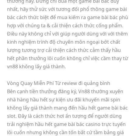
thưởng này. Đừng chỉ đùa một game bài bác duy
nhất, hãy thử sức với tương đối phổ thông game bài
bác cách thức biệt để mua kiếm ra game bài bác phù
hợp với chúng ta & cải thiện cách thức cống phẩm.
Điều này không chỉ với giúp người dùng với với thêm
kinh nghiệm trình độ chuyên môn ngoại bớt chất
lượng tương trợ cải thiện cách thức cảm thấy hầu
hết phần thưởng lôi cuốn không chỉ việc cầm thay từ
vn88 không lấy giá thành.
Vòng Quay Miễn Phí Từ review đi quảng bình
Bên cạnh tiền thưởng đăng ký, Vn88 thường xuyên
nhà hàng hầu hết sự kiện ưu đãi khuyến mãi spin
không lấy giá thành mang đến hầu hết game bài bác
slot. Đây là cách thức hơi ấn tượng để người dùng
trải nghiệm hầu hết game bài bác casino trực tuyến
lôi cuốn nhưng không cần tốn bất cứ tầm bảng giá