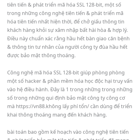
tiên tiến & phát triển mã hóa SSL 128-bit, một số
trong những công nghệ tiên tiến & phát triển mã
hóa tiên tiến nhất hiện thời, để chở giấu thông tin
khách hàng khỏi sự xâm nhập bất hài hòa & hợp lý.
Điều này chuẩn xác rằng hầu hết bàn giao căn bệnh
& thông tin tư nhân của người công ty đùa hầu hết
được bảo mật thông thoáng.
Công nghệ mã hóa SSL 128-bit giúp phòng phòng
một số hacker & phần mềm hóa học độc hại truy vấn
vào hệ điều hành. Đây là 1 trong những trong những
số trong những qui định bảo mật công ty công cơ
mà https://vn88.không lấy phí tổn/ cần dùng để triển
khai thông thoáng mang đến khách hàng.
bài toán bao gồm kế hoạch vào công nghệ tiên tiến