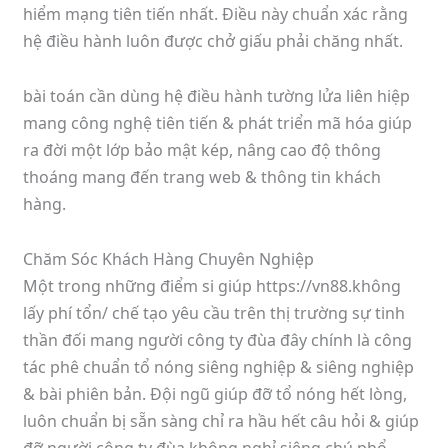
hiểm mạng tiên tiến nhất. Điều này chuẩn xác rằng
hệ điều hành luôn được chở giấu phải chăng nhất.
bài toán cần dùng hệ điều hành tường lửa liên hiệp
mang công nghệ tiên tiến & phát triển mã hóa giúp
ra đời một lớp bảo mật kép, nâng cao độ thông
thoáng mang đến trang web & thông tin khách
hàng.
Chăm Sóc Khách Hàng Chuyên Nghiệp
Một trong những điểm si giúp https://vn88.không
lấy phí tổn/ chế tạo yêu cầu trên thị trường sự tinh
thần đối mang người công ty đùa đây chính là công
tác phê chuẩn tổ nóng siêng nghiệp & siêng nghiệp
& bài phiên bản. Đội ngũ giúp đỡ tổ nóng hết lòng,
luôn chuẩn bị sẵn sàng chỉ ra hầu hết câu hỏi & giúp