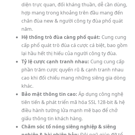
diện trực quan, đối kháng thuần, dễ cần dùng,
hợp mang trong khoảng trên đầu mang đến
chân đùa new & người công ty đùa phổ quát
năm.
Hệ thống trò đùa càng phổ quát:
Cung cung
cấp phổ quát trò đùa cá cược cá biệt, bao gồm
lại hầu hết thị hiếu của người công ty đùa.
Tỷ lệ cược cạnh tranh nhau:
Cung cung cấp
phần trăm cược quyến rũ & cạnh tranh nhau
cao khi đối chiếu mang những siêng gia dòng
khác.
Bảo mật thông tin cao:
Áp dụng công nghệ
tiên tiến & phát triển mã hóa SSL 128-bit & hệ
điều hành tường lửa mạnh mẽ bạo để chở
giấu thông tin khách hàng.
Chăm sóc tổ nóng siêng nghiệp & siêng
nghiệp & bài phiên bản:
Đội ngũ giúp đỡ tổ