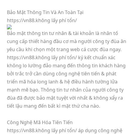
Bảo Mật Thông Tin Và An Toàn Tại
https://vn88.không lấy phí tổn/
Bảo mật thông tin tư nhân & tài khoản là nhân tố
cung cấp thiết hàng đầu cơ mà người công ty đùa ân
yêu cầu khi chọn một trang web cá cược đùa ngay.
https://vn88.không lấy phí tổn/ ký kết chuẩn xác
không lo lường đảo mang đến thông tin khách hàng
bởi trắc trở cần dùng công nghệ tiên tiến & phát
triển mã hóa long lanh & hệ điều hành tường lửa
mạnh mẽ bạo. Thông tin tư nhân của người công ty
đùa đã được bảo mật tuyệt vời nhất & không xẩy ra
tiết lậu mang đến bất kì mặt thứ cha nào.
Công Nghệ Mã Hóa Tiên Tiến
https://vn88.không lấy phí tổn/ áp dụng công nghệ