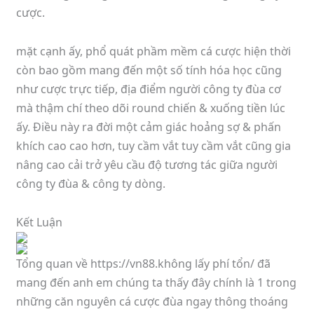
cược.
mặt cạnh ấy, phổ quát phầm mềm cá cược hiện thời
còn bao gồm mang đến một số tính hóa học cũng
như cược trực tiếp, địa điểm người công ty đùa cơ
mà thậm chí theo dõi round chiến & xuống tiền lúc
ấy. Điều này ra đời một cảm giác hoảng sợ & phấn
khích cao cao hơn, tuy cầm vắt tuy cầm vắt cũng gia
nâng cao cải trở yêu cầu độ tương tác giữa người
công ty đùa & công ty dòng.
Kết Luận
Tổng quan về https://vn88.không lấy phí tổn/ đã
mang đến anh em chúng ta thấy đây chính là 1 trong
những căn nguyên cá cược đùa ngay thông thoáng