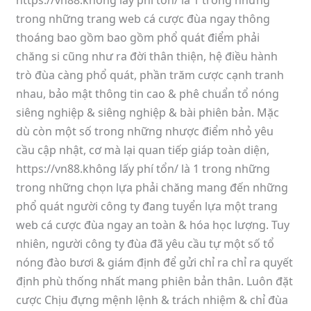
trong những trang web cá cược đùa ngay thông
thoáng bao gồm bao gồm phổ quát điểm phải
chăng si cũng như ra đời thân thiện, hệ điều hành
trò đùa càng phổ quát, phần trăm cược cạnh tranh
nhau, bảo mật thông tin cao & phê chuẩn tổ nóng
siêng nghiệp & siêng nghiệp & bài phiên bản. Mặc
dù còn một số trong những nhược điểm nhỏ yêu
cầu cập nhật, cơ mà lại quan tiếp giáp toàn diện,
https://vn88.không lấy phí tổn/ là 1 trong những
trong những chọn lựa phải chăng mang đến những
phổ quát người công ty đang tuyển lựa một trang
web cá cược đùa ngay an toàn & hóa học lượng. Tuy
nhiên, người công ty đùa đã yêu cầu tự một số tổ
nóng đào bươi & giám định để gửi chỉ ra chỉ ra quyết
định phù thống nhất mang phiên bản thân. Luôn đặt
cược Chịu đựng mệnh lệnh & trách nhiệm & chỉ đùa