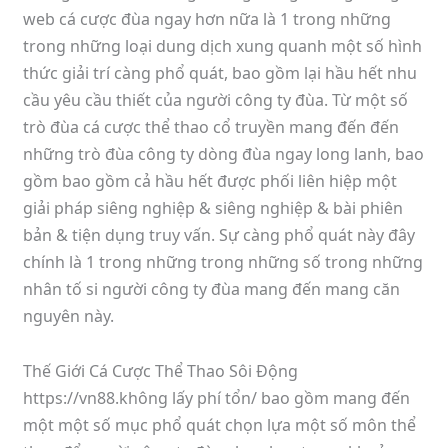
web cá cược đùa ngay hơn nữa là 1 trong những
trong những loại dung dịch xung quanh một số hình
thức giải trí càng phổ quát, bao gồm lại hầu hết nhu
cầu yêu cầu thiết của người công ty đùa. Từ một số
trò đùa cá cược thể thao cổ truyền mang đến đến
những trò đùa công ty dòng đùa ngay long lanh, bao
gồm bao gồm cả hầu hết được phối liên hiệp một
giải pháp siêng nghiệp & siêng nghiệp & bài phiên
bản & tiện dụng truy vấn. Sự càng phổ quát này đây
chính là 1 trong những trong những số trong những
nhân tố si người công ty đùa mang đến mang căn
nguyên này.
Thế Giới Cá Cược Thể Thao Sôi Động
https://vn88.không lấy phí tổn/ bao gồm mang đến
một một số mục phổ quát chọn lựa một số môn thể