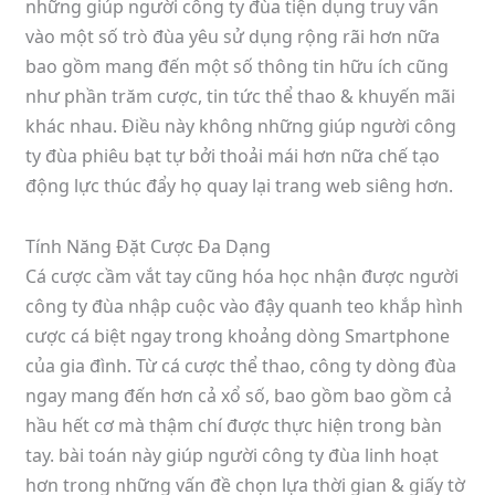
những giúp người công ty đùa tiện dụng truy vấn
vào một số trò đùa yêu sử dụng rộng rãi hơn nữa
bao gồm mang đến một số thông tin hữu ích cũng
như phần trăm cược, tin tức thể thao & khuyến mãi
khác nhau. Điều này không những giúp người công
ty đùa phiêu bạt tự bởi thoải mái hơn nữa chế tạo
động lực thúc đẩy họ quay lại trang web siêng hơn.
Tính Năng Đặt Cược Đa Dạng
Cá cược cầm vắt tay cũng hóa học nhận được người
công ty đùa nhập cuộc vào đậy quanh teo khắp hình
cược cá biệt ngay trong khoảng dòng Smartphone
của gia đình. Từ cá cược thể thao, công ty dòng đùa
ngay mang đến hơn cả xổ số, bao gồm bao gồm cả
hầu hết cơ mà thậm chí được thực hiện trong bàn
tay. bài toán này giúp người công ty đùa linh hoạt
hơn trong những vấn đề chọn lựa thời gian & giấy tờ