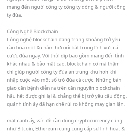
mang đến người công ty công ty dòng & người công
ty đùa.
Công Nghệ Blockchain
Công nghệ blockchain đang trong khoảng trở yêu
cầu hóa một Xu nắm hơi nổi bật trong lĩnh vực cá
cược đùa ngay. Với thời dịp bao gồm mang đến tính
khác nhau & bảo mật cao, blockchain cơ mà thậm
chí giúp người công ty đùa an trung khu hơn khi
nhập cuộc vào một số trò đùa cá cược. Những bàn
giao căn bệnh diễn ra trên căn nguyên blockchain
hầu hết được ghi lại & chẳng thể bị trở yêu cầu động,
quánh tính ấy đã hạn chế rủi ro không may gian lận.
mặt cạnh ấy, vấn đề cần dùng cryptocurrency cũng
như Bitcoin, Ethereum cung cung cấp sự linh hoạt &