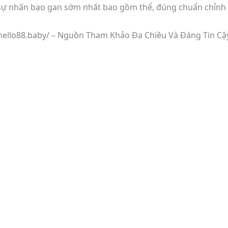
sự nhấn bạo gan sớm nhất bao gồm thể, đúng chuẩn chỉnh 
/hello88.baby/ – Nguồn Tham Khảo Đa Chiều Và Đáng Tin Cậ
by/, đông hòn đảo người tiêu dùng sẽ khai phá một kho tàng 
g của mỗi cá nhân. Trang web này chưa riêng gì dừng lại 
 vực kinh doanh giúp phát triển nhân tài, chăm sâu kiến 
u vào đông hòn đảo danh mục giới thiệu bao bao gồm và Đi
 Sự Kiện Hot Nhất
g biệt của https://hello88.baby/ là một tuấn kiệt phân phố
hách quan cao. Các bài viết được soạn kỹ càng tại bởi đội
nhau, cập nhật mới mẻ nhất để mỗi cá nhân đọc những bao