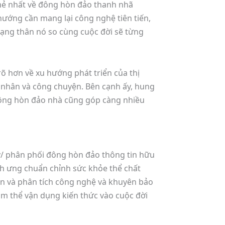
tậu kiếm phương pháp khác cận phù thống
i trí tích rất và lành bạo gan hoặc
e-hay-nhat-moi-nhat-
g lại https://hello88.baby/ lại đem về