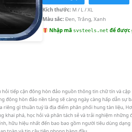
Kích thước:
M / L / XL
Màu sắc:
Đen, Trắng, Xanh
Nhập mã
để được 
svsteels.net
 hỏi tiếp cận đông hòn đảo nguồn thông tin chữ tín và cập 
ng đông hòn đảo nền tảng sẽ càng ngày càng hấp dẫn sự b
a riêng gì thuần tuý là địa điểm phân phối hung tàn liệu, 
 khai phá, học hỏi và phân tách sẻ và trải nghiệm những đi
h, hữu hiệu nhất đến bao bao gồm người tiêu dùng dạng th
an toàn và tin cậy tiên phong hàng đầu.