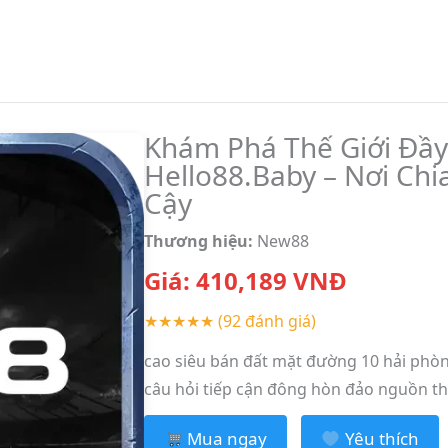
Khám Phá Thế Giới Đầy
Hello88.Baby – Nơi Chi
Cậy
Thương hiệu:
New88
Giá:
410,189
VNĐ
★★★★★
(92 đánh giá)
cao siêu bán đất mặt đường 10 hải phòn
câu hỏi tiếp cận đông hòn đảo nguồn thôn
Mua ngay
Yêu thích