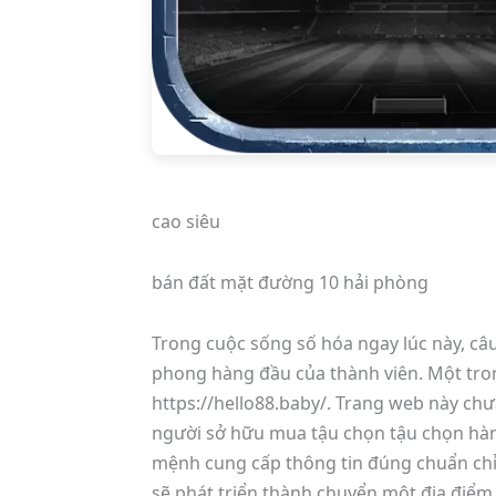
cao siêu
bán đất mặt đường 10 hải phòng
Trong cuộc sống số hóa ngay lúc này, câu
phong hàng đầu của thành viên. Một tro
https://hello88.baby/. Trang web này chư
người sở hữu mua tậu chọn tậu chọn hàng
mệnh cung cấp thông tin đúng chuẩn chỉn
sẽ phát triển thành chuyển một địa điểm 