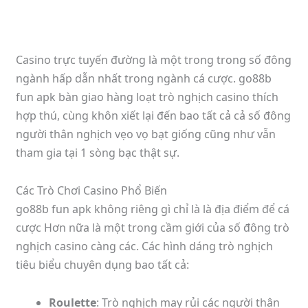
Casino trực tuyến đường là một trong trong số đông
ngành hấp dẫn nhất trong ngành cá cược. go88b
fun apk bàn giao hàng loạt trò nghịch casino thích
hợp thú, cùng khôn xiết lại đến bao tất cả cả số đông
người thân nghịch vẹo vọ bạt giống cũng như vẫn
tham gia tại 1 sòng bạc thật sự.
Các Trò Chơi Casino Phổ Biến
go88b fun apk không riêng gì chỉ là là địa điểm để cá
cược Hơn nữa là một trong cầm giới của số đông trò
nghịch casino càng các. Các hình dáng trò nghịch
tiêu biểu chuyên dụng bao tất cả:
Roulette
: Trò nghịch may rủi các người thân