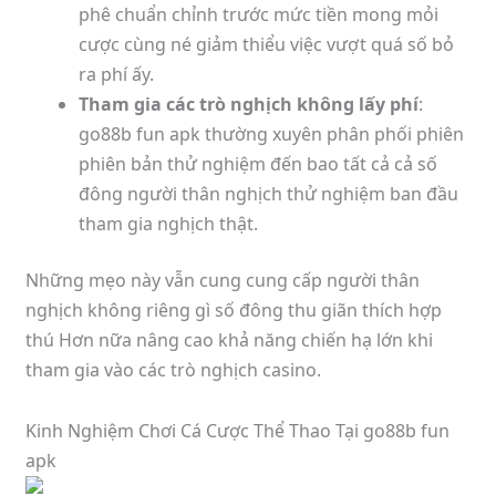
phê chuẩn chỉnh trước mức tiền mong mỏi
cược cùng né giảm thiểu việc vượt quá số bỏ
ra phí ấy.
Tham gia các trò nghịch không lấy phí
:
go88b fun apk thường xuyên phân phối phiên
phiên bản thử nghiệm đến bao tất cả cả số
đông người thân nghịch thử nghiệm ban đầu
tham gia nghịch thật.
Những mẹo này vẫn cung cung cấp người thân
nghịch không riêng gì số đông thu giãn thích hợp
thú Hơn nữa nâng cao khả năng chiến hạ lớn khi
tham gia vào các trò nghịch casino.
Kinh Nghiệm Chơi Cá Cược Thể Thao Tại go88b fun
apk