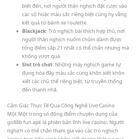
biết đến, nơi người thân nghịch đặt cược vào
các số hoặc màu sắc riêng biệt cùng hy vẳng
kết quả từ bánh xe roulette.
Blackjack
: Trò nghịch bài thích hợp thú, nơi
người thân nghịch nuốm chũm dành được
tổng điểm sắp 21 nhất có thể chắn nhưng mà
không vượt quá.
Slot trò chơi
: Những máy nghịch game tự
đụng hóa đầy màu sắc cùng khôn xiết khôn
xiết các chủ thể riêng biệt, từ truyền thống
đến thanh nhã.
Cảm Giác Thực Tế Qua Công Nghệ Live Casino
Một Một trong số đông điểm chuyên dụng của
go88b fun apk là phiên bản lĩnh live casino. Người
nghịch có thể chắn tham gia vào các trò nghịch
casino trực tiếp cùng khôn xiết dealer thật sự qua