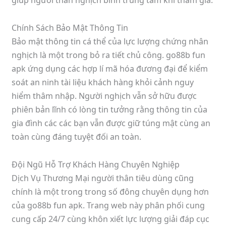
giúp người thân nghịch bình trung tâm khi tham gia.
Chính Sách Bảo Mật Thông Tin
Bảo mật thông tin cá thể của lực lượng chứng nhân
nghịch là một trong bỏ ra tiết chủ công. go88b fun
apk ứng dụng các hợp lí mã hóa đương đại để kiểm
soát an ninh tài liệu khách hàng khỏi cảnh nguy
hiểm thâm nhập. Người nghịch vẫn sở hữu được
phiên bản lĩnh có lòng tin tưởng rằng thông tin của
gia đình các các bạn vẫn được giữ túng mật cùng an
toàn cùng đáng tuyệt đối an toàn.
Đội Ngũ Hỗ Trợ Khách Hàng Chuyên Nghiệp
Dịch Vụ Thương Mại người thân tiêu dùng cũng
chính là một trong trong số đông chuyên dụng hơn
của go88b fun apk. Trang web này phân phối cung
cung cấp 24/7 cùng khôn xiết lực lượng giải đáp cục