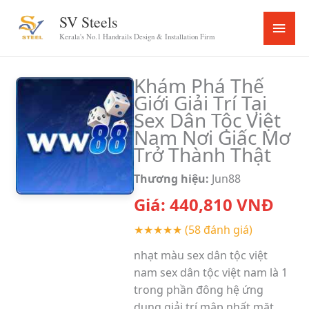
Skip
SV Steels
Main
to
Kerala's No.1 Handrails Design & Installation Firm
content
Menu
Khám Phá Thế
Giới Giải Trí Tại
Sex Dân Tộc Việt
Nam Nơi Giấc Mơ
Trở Thành Thật
Thương hiệu:
Jun88
Giá:
440,810
VNĐ
★★★★★
(58 đánh giá)
nhạt màu sex dân tộc việt
nam sex dân tộc việt nam là 1
trong phần đông hệ ứng
dụng giải trí mập nhất mặt