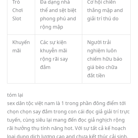
Trò
Đa dạng nhà
Cơ hội chiến
Chơi
thể and sệt biệt
thắng mập and
Slot
phong phú and
giải trí thú do
rộng mập
Khuyến
Các sự kiện
Người trải
mãi
khuyễn mãi
nghiệm luôn
rộng rãi say
chiếm hữu báo
đắm
giá bèo chữa
đắt tiền
tóm lại
sex dân tộc việt nam là 1 trong phần đông điểm tới
chọn chọn say đắm trong con cái đọc giả giải trí trực
tuyến, cùng siêu lại mang đến đọc giả nghịch rộng
rãi hưởng thụ tính năng hot. Với sự tất cả kế hoạch
loại dung dịch lượng cao and chưa kết thúc cải sinh,