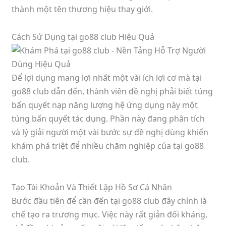
thành một tên thương hiệu thay giới.
Cách Sử Dụng tại go88 club Hiệu Quả
Để lợi dụng mang lợi nhất một vài ích lợi cơ mà tại
go88 club dẫn đến, thành viên đề nghị phải biết túng
bấn quyết nạp năng lượng hệ ứng dụng này một
túng bấn quyết tác dụng. Phần này đang phân tích
và lý giải người một vài bước sự đề nghị dùng khiến
khám phá triệt để nhiều chăm nghiệp của tại go88
club.
Tạo Tài Khoản Và Thiết Lập Hồ Sơ Cá Nhân
Bước đầu tiên để cần đến tại go88 club đây chính là
chế tạo ra trương mục. Việc này rất giản đối kháng,