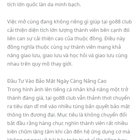
tích lớn quốc làn da minh bạch.
Việc mở cùng đang không riêng gì giúp tại go88 club
cải thiện diện tích lớn lượng thành viên bên cạnh đó
liên can sự cải thiện cao của thuộc đồng. Điều này
đồng nghĩa thuộc cùng sự thành viên mang khả
năng giao lưu, giao lưu và học hỏi và giao lưu cùng
nhau trên quy mô thay giới.
Đầu Tư Vào Bảo Mật Ngày Càng Nâng Cao
Trong hình ảnh lên tiếng cá nhân khả năng một trở
thành đáng giá, tại go88 club vẫn thảnh thơi chuyển
ra tiêu dạn dĩ mẽ vào nhiều túng bấn quyết bảo mật
thông tin đương đại. Mục tiêu là không chuyển đổi
bắt đầu rằng hàng chục nghìn thành viên rất nhiều
kiên chũm lặng tâm khi cần đến hệ ứng dụng cơ mà