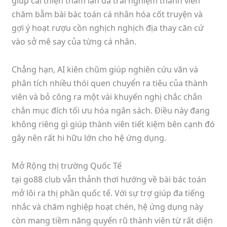
giúp cải thiện tham làn da trải nghiệm thành viên
chăm bẵm bài bác toán cá nhân hóa cốt truyện và
gợi ý hoạt rượu cồn nghịch nghịch địa thay căn cứ
vào sở mê say của từng cá nhân.
Chẳng hạn, AI kiên chũm giúp nghiên cứu vãn và
phân tích nhiều thói quen chuyển ra tiêu của thành
viên và bỏ công ra một vài khuyến nghị chắc chắn
chắn mục đích tối ưu hóa ngân sách. Điều này đang
không riêng gì giúp thành viên tiết kiệm bên cạnh đó
gây nên rất hi hữu lớn cho hệ ứng dụng.
Mở Rộng thị trường Quốc Tế
tại go88 club vẫn thảnh thơi hướng về bài bác toán
mở lôi ra thị phần quốc tế. Với sự trợ giúp đa tiếng
nhắc và chăm nghiệp hoạt chén, hệ ứng dụng này
còn mang tiềm năng quyến rũ thành viên từ rất diện