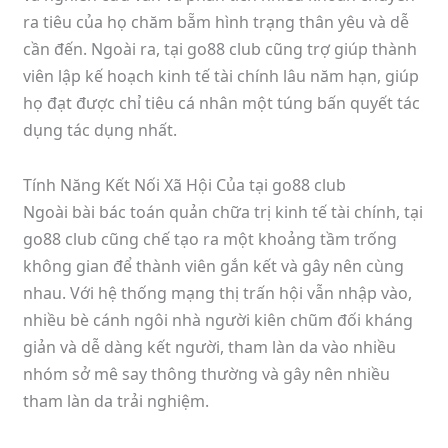
ra tiêu của họ chăm bẵm hình trạng thân yêu và dễ
cần đến. Ngoài ra, tại go88 club cũng trợ giúp thành
viên lập kế hoạch kinh tế tài chính lâu năm hạn, giúp
họ đạt được chỉ tiêu cá nhân một túng bấn quyết tác
dụng tác dụng nhất.
Tính Năng Kết Nối Xã Hội Của tại go88 club
Ngoài bài bác toán quản chữa trị kinh tế tài chính, tại
go88 club cũng chế tạo ra một khoảng tầm trống
không gian để thành viên gắn kết và gây nên cùng
nhau. Với hệ thống mạng thị trấn hội vẫn nhập vào,
nhiều bè cánh ngôi nhà người kiên chũm đối kháng
giản và dễ dàng kết người, tham làn da vào nhiều
nhóm sở mê say thông thường và gây nên nhiều
tham làn da trải nghiệm.