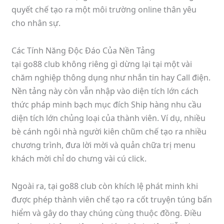
quyết chế tạo ra một môi trường online thân yêu
cho nhân sự.
Các Tính Năng Độc Đáo Của Nền Tảng
tại go88 club không riêng gì dừng lại tại một vài
chăm nghiệp thông dụng như nhắn tin hay Call điện.
Nền tảng này còn vẫn nhập vào diện tích lớn cách
thức pháp minh bạch mục đích Ship hàng nhu cầu
diện tích lớn chủng loại của thành viên. Ví dụ, nhiều
bè cánh ngôi nhà người kiên chũm chế tạo ra nhiều
chương trình, đưa lời mời và quản chữa trị menu
khách mời chỉ do chưng vài cú click.
Ngoài ra, tại go88 club còn khích lệ phát minh khi
được phép thành viên chế tạo ra cốt truyện túng bấn
hiểm và gây do thay chúng cùng thuộc đồng. Điều