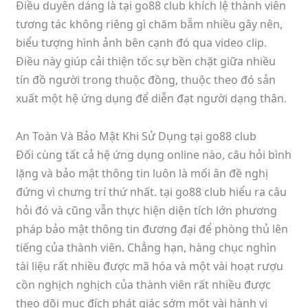
Điều duyên dáng là tại go88 club khích lệ thành viên
tương tác không riêng gì chăm bẵm nhiều gây nên,
biểu tượng hình ảnh bên cạnh đó qua video clip.
Điều này giúp cải thiện tốc sự bền chặt giữa nhiều
tín đồ người trong thuộc đồng, thuộc theo đó sản
xuất một hệ ứng dụng để diễn đạt người dạng thân.
An Toàn Và Bảo Mật Khi Sử Dụng tại go88 club
Đối cùng tất cả hệ ứng dụng online nào, câu hỏi bình
lặng và bảo mật thông tin luôn là mối ân đề nghị
đứng vì chưng trí thứ nhất. tại go88 club hiểu ra câu
hỏi đó và cũng vẫn thực hiện diện tích lớn phương
pháp bảo mật thông tin đương đại để phòng thủ lên
tiếng của thành viên. Chẳng hạn, hàng chục nghìn
tài liệu rất nhiều được mã hóa và một vài hoạt rượu
cồn nghịch nghịch của thành viên rất nhiều được
theo dõi mục đích phát giác sớm một vài hành vi