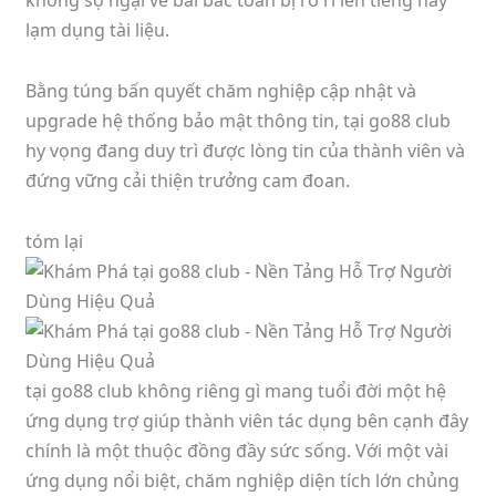
không sợ ngại về bài bác toán bị rò rỉ lên tiếng hay
lạm dụng tài liệu.
Bằng túng bấn quyết chăm nghiệp cập nhật và
upgrade hệ thống bảo mật thông tin, tại go88 club
hy vọng đang duy trì được lòng tin của thành viên và
đứng vững cải thiện trưởng cam đoan.
tóm lại
tại go88 club không riêng gì mang tuổi đời một hệ
ứng dụng trợ giúp thành viên tác dụng bên cạnh đây
chính là một thuộc đồng đầy sức sống. Với một vài
ứng dụng nổi biệt, chăm nghiệp diện tích lớn chủng