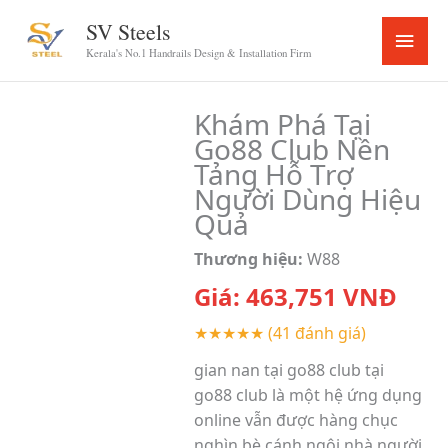
Skip
SV Steels
Main
to
Kerala's No.1 Handrails Design & Installation Firm
content
Menu
Khám Phá Tại
Go88 Club Nền
Tảng Hỗ Trợ
Người Dùng Hiệu
Quả
Thương hiệu:
W88
Giá:
463,751
VNĐ
★★★★★
(41 đánh giá)
gian nan tại go88 club tại
go88 club là một hệ ứng dụng
online vẫn được hàng chục
nghìn bè cánh ngôi nhà người