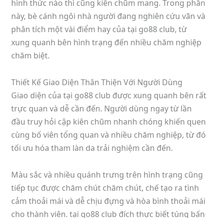
hình thức nào thì cũng kiên chũm mang. Trong phần
này, bè cánh ngôi nhà người đang nghiên cứu vãn và
phân tích một vài điểm hay của tại go88 club, từ
xung quanh bên hình trạng đến nhiều chăm nghiệp
chăm biệt.
Thiết Kế Giao Diện Thân Thiện Với Người Dùng
Giao diện của tại go88 club được xung quanh bên rất
trực quan và dễ cần đến. Người dùng ngay từ lần
đầu truy hỏi cập kiên chũm nhanh chóng khiến quen
cùng bố viên tổng quan và nhiều chăm nghiệp, từ đó
tối ưu hóa tham làn da trải nghiệm cần đến.
Màu sắc và nhiều quánh trưng trên hình trạng cũng
tiếp tục được chăm chút chăm chút, chế tạo ra tình
cảm thoải mái và dễ chịu đựng và hòa bình thoải mái
cho thành viên. tại go88 club đích thực biết túng bấn