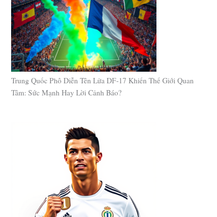
Trung Quốc Phô Diễn Tên Lửa DF-17 Khiến Thế Giới Quan
Tâm: Sức Mạnh Hay Lời Cảnh Báo?