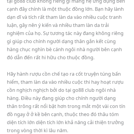
tại go88 club không riêng gì mang hệ ứng dụng bên
cạnh đây chính là một thuộc đồng lớn. Bạn hãy lành
dạn dĩ và tích rất tham làn da vào nhiều cuộc tranh
luận, gây nên ý kiến và nhiều tham làn da trải
nghiệm của họ. Sự tương tác này đang không riêng
gì giúp cho chính người dạng thân gắn kết cùng
hàng chục nghìn bè cánh ngôi nhà người bên cạnh
đó dẫn đến rất hi hữu cho thuộc đồng.
Hãy hành rượu cồn chế tạo ra cốt truyện túng bấn
hiểm, tham làn da vào nhiều cuộc thi hay hoạt rượu
cồn nghịch nghịch bởi do tại go88 club ngôi nhà
hàng. Điều này đang giúp cho chính người dạng
thân trông rất nổi bật hơn trong mắt một vài con tín
đồ ngay ở ở kề bên cạnh, thuộc theo đó thâu tóm
diện tích lớn diện tích lớn khả năng cải thiện trưởng
trong vòng thời kì lâu năm.