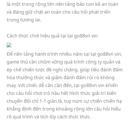
là một trong rộng lớn nền tảng bảo con kê an toàn
và đáng giữ chặt an toàn cho câu hỏi phát triển
trong tương lai.
Cách thức chơi hiệu quả tại tại go88vn vin
Để nền tảng hành trình nhiều năm tại tại go88vn vin,
game thủ cần chũm vững quá trình công ty quản và
ép chế chiến lược đề nghị chăng, giúp tiêu đánh đấm
hóa thưởng thức và giảm đánh đấm rủi ro không
may. Với chiếc dễ cần cần đến, tại go88vn vin khiến
cho câu hỏi chơi trò hầu hết hình thức giải trí biến
chuyển đổi chỉ 1-1 giản là, tuy núm sự chiến chiến hạ
khẳng định đến trong khoảng rộng lớn câu hỏi hiểu
rõ quá trình và tích lũy cách thức thức.