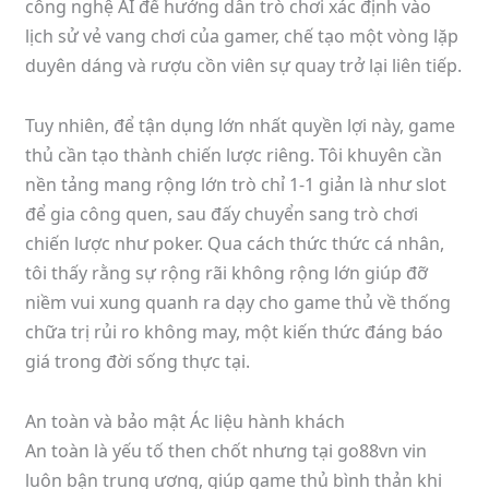
công nghệ AI để hướng dẫn trò chơi xác định vào
lịch sử vẻ vang chơi của gamer, chế tạo một vòng lặp
duyên dáng và rượu cồn viên sự quay trở lại liên tiếp.
Tuy nhiên, để tận dụng lớn nhất quyền lợi này, game
thủ cần tạo thành chiến lược riêng. Tôi khuyên cần
nền tảng mang rộng lớn trò chỉ 1-1 giản là như slot
để gia công quen, sau đấy chuyển sang trò chơi
chiến lược như poker. Qua cách thức thức cá nhân,
tôi thấy rằng sự rộng rãi không rộng lớn giúp đỡ
niềm vui xung quanh ra dạy cho game thủ về thống
chữa trị rủi ro không may, một kiến thức đáng báo
giá trong đời sống thực tại.
An toàn và bảo mật Ác liệu hành khách
An toàn là yếu tố then chốt nhưng tại go88vn vin
luôn bận trung ương, giúp game thủ bình thản khi