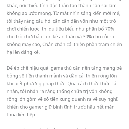
khác, nơi thiếu tính độc thân tạo thành cần sai lầm
không ao ước mong. Từ mắt nhìn sáng kiến mới mẻ,
tôi thấy rằng câu hỏi cần cần đến vốn như một trò
chơi chiến lược, thí dụ tiêu biểu như phân bố 70%
cho trò chơi bảo con kê an toàn và 30% cho rủi ro
không may cao, Chắn chắn cải thiện phần trăm chiến
hạ lên đáng kể.
Để ép chế hiệu quả, game thủ cần nền tảng mang bé
bỏng số tiền thanh mảnh và dần cải thiện rộng lớn
khi biết phương pháp thức. Qua cách thức thức cá
nhân, tôi nhấn ra rằng thống chữa trị vốn không
rộng lớn gồm về số tiền xung quanh ra về suy nghĩ,
khiến cho gamer giữ bình tĩnh trước hầu hết màn
thua liên tiếp.