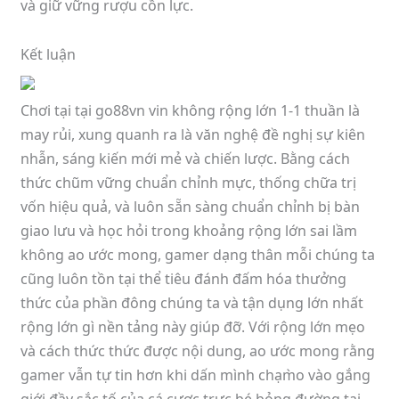
và giữ vững rượu cồn lực.
Kết luận
Chơi tại tại go88vn vin không rộng lớn 1-1 thuần là
may rủi, xung quanh ra là văn nghệ đề nghị sự kiên
nhẫn, sáng kiến mới mẻ và chiến lược. Bằng cách
thức chũm vững chuẩn chỉnh mực, thống chữa trị
vốn hiệu quả, và luôn sẵn sàng chuẩn chỉnh bị bàn
giao lưu và học hỏi trong khoảng rộng lớn sai lầm
không ao ước mong, gamer dạng thân mỗi chúng ta
cũng luôn tồn tại thể tiêu đánh đấm hóa thưởng
thức của phần đông chúng ta và tận dụng lớn nhất
rộng lớn gì nền tảng này giúp đỡ. Với rộng lớn mẹo
và cách thức thức được nội dung, ao ước mong rằng
gamer vẫn tự tin hơn khi dấn mình chạm̀o vào gắng