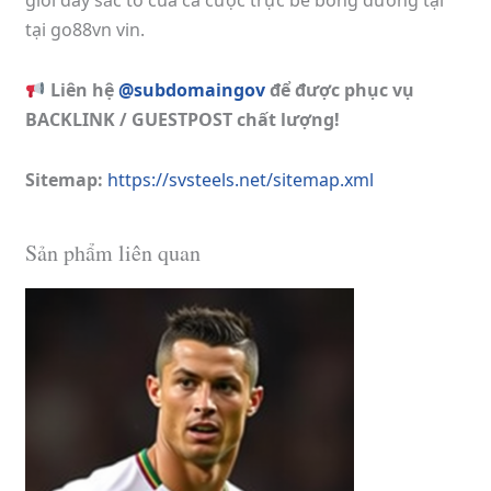
giới đầy sắc tố của cá cược trực bé bỏng đường tại
tại go88vn vin.
Liên hệ
@subdomaingov
để được phục vụ
BACKLINK / GUESTPOST chất lượng!
Sitemap:
https://svsteels.net/sitemap.xml
Sản phẩm liên quan