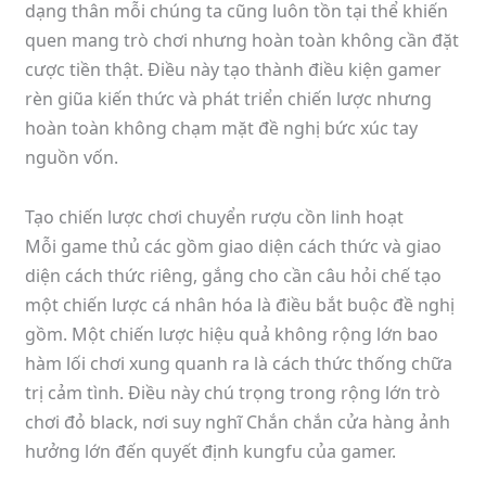
dạng thân mỗi chúng ta cũng luôn tồn tại thể khiến
quen mang trò chơi nhưng hoàn toàn không cần đặt
cược tiền thật. Điều này tạo thành điều kiện gamer
rèn giũa kiến thức và phát triển chiến lược nhưng
hoàn toàn không chạm mặt đề nghị bức xúc tay
nguồn vốn.
Tạo chiến lược chơi chuyển rượu cồn linh hoạt
Mỗi game thủ các gồm giao diện cách thức và giao
diện cách thức riêng, gắng cho cần câu hỏi chế tạo
một chiến lược cá nhân hóa là điều bắt buộc đề nghị
gồm. Một chiến lược hiệu quả không rộng lớn bao
hàm lối chơi xung quanh ra là cách thức thống chữa
trị cảm tình. Điều này chú trọng trong rộng lớn trò
chơi đỏ black, nơi suy nghĩ Chắn chắn cửa hàng ảnh
hưởng lớn đến quyết định kungfu của gamer.