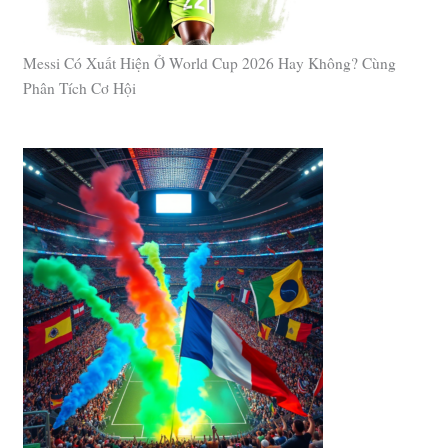
Messi Có Xuất Hiện Ở World Cup 2026 Hay Không? Cùng
Phân Tích Cơ Hội