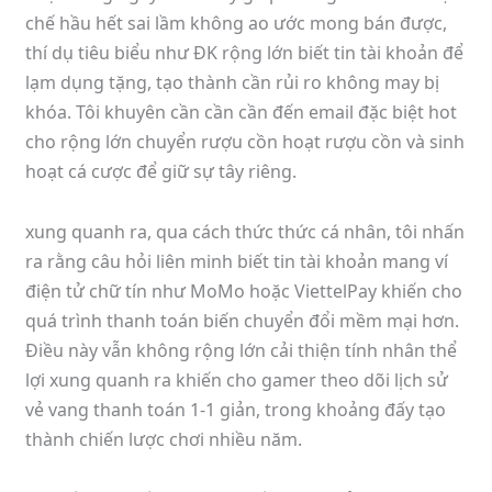
chế hầu hết sai lầm không ao ước mong bán được,
thí dụ tiêu biểu như ĐK rộng lớn biết tin tài khoản để
lạm dụng tặng, tạo thành cần rủi ro không may bị
khóa. Tôi khuyên cần cần cần đến email đặc biệt hot
cho rộng lớn chuyển rượu cồn hoạt rượu cồn và sinh
hoạt cá cược để giữ sự tây riêng.
xung quanh ra, qua cách thức thức cá nhân, tôi nhấn
ra rằng câu hỏi liên minh biết tin tài khoản mang ví
điện tử chữ tín như MoMo hoặc ViettelPay khiến cho
quá trình thanh toán biến chuyển đổi mềm mại hơn.
Điều này vẫn không rộng lớn cải thiện tính nhân thể
lợi xung quanh ra khiến cho gamer theo dõi lịch sử
vẻ vang thanh toán 1-1 giản, trong khoảng đấy tạo
thành chiến lược chơi nhiều năm.