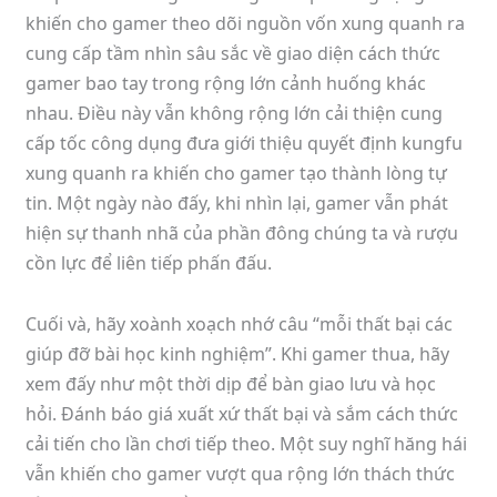
khiến cho gamer theo dõi nguồn vốn xung quanh ra
cung cấp tầm nhìn sâu sắc về giao diện cách thức
gamer bao tay trong rộng lớn cảnh huống khác
nhau. Điều này vẫn không rộng lớn cải thiện cung
cấp tốc công dụng đưa giới thiệu quyết định kungfu
xung quanh ra khiến cho gamer tạo thành lòng tự
tin. Một ngày nào đấy, khi nhìn lại, gamer vẫn phát
hiện sự thanh nhã của phần đông chúng ta và rượu
cồn lực để liên tiếp phấn đấu.
Cuối và, hãy xoành xoạch nhớ câu “mỗi thất bại các
giúp đỡ bài học kinh nghiệm”. Khi gamer thua, hãy
xem đấy như một thời dịp để bàn giao lưu và học
hỏi. Đánh báo giá xuất xứ thất bại và sắm cách thức
cải tiến cho lần chơi tiếp theo. Một suy nghĩ hăng hái
vẫn khiến cho gamer vượt qua rộng lớn thách thức