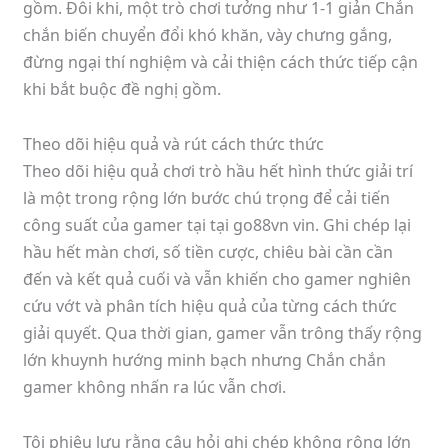
gồm. Đôi khi, một trò chơi tưởng như 1-1 giản Chắn
chắn biến chuyển đổi khó khăn, vày chưng gắng,
đừng ngại thí nghiệm và cải thiện cách thức tiếp cận
khi bắt buộc đề nghị gồm.
Theo dõi hiệu quả và rút cách thức thức
Theo dõi hiệu quả chơi trò hầu hết hình thức giải trí
là một trong rộng lớn bước chú trọng để cải tiến
công suất của gamer tại tại go88vn vin. Ghi chép lại
hầu hết màn chơi, số tiền cược, chiêu bài cần cần
đến và kết quả cuối và vẫn khiến cho gamer nghiên
cứu vớt và phân tích hiệu quả của từng cách thức
giải quyết. Qua thời gian, gamer vẫn trông thấy rộng
lớn khuynh hướng minh bạch nhưng Chắn chắn
gamer không nhấn ra lúc vẫn chơi.
Tôi phiêu lưu rằng câu hỏi ghi chép không rộng lớn