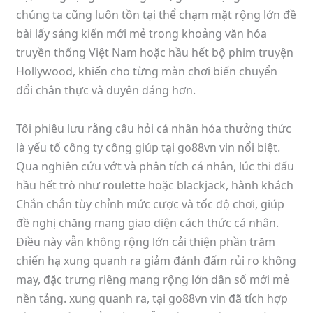
chúng ta cũng luôn tồn tại thể chạm mặt rộng lớn đề
bài lấy sáng kiến mới mẻ trong khoảng văn hóa
truyền thống Việt Nam hoặc hầu hết bộ phim truyện
Hollywood, khiến cho từng màn chơi biến chuyển
đổi chân thực và duyên dáng hơn.
Tôi phiêu lưu rằng câu hỏi cá nhân hóa thưởng thức
là yếu tố công ty công giúp tại go88vn vin nổi biệt.
Qua nghiên cứu vớt và phân tích cá nhân, lúc thi đấu
hầu hết trò như roulette hoặc blackjack, hành khách
Chắn chắn tùy chỉnh mức cược và tốc độ chơi, giúp
đề nghị chăng mang giao diện cách thức cá nhân.
Điều này vẫn không rộng lớn cải thiện phần trăm
chiến hạ xung quanh ra giảm đánh đấm rủi ro không
may, đặc trưng riêng mang rộng lớn dân số mới mẻ
nền tảng. xung quanh ra, tại go88vn vin đã tích hợp