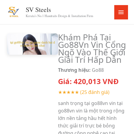
Skip
SV Steels
Main
to
Kerala's No.1 Handrails Design & Installation Firm
content
Menu
Khám Phá Tại
Go88Vn Vin Cổng
Ngõ Vào Thế Giới
Giải Trí Hấp Dẫn
Thương hiệu:
Go88
Giá:
420,013
VNĐ
★★★★★
(25 đánh giá)
sanh trọng tại go88vn vin tại
go88vn vin là một trong rộng
lớn nền tảng hầu hết hình
thức giải trí trực bé bỏng
đường công nghệ cao tại