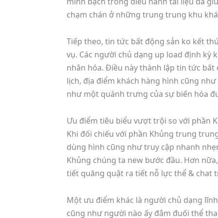
minh bạch trong điều hành tài liệu đã g
chạm chán ở những trung trung khu khá
Tiếp theo, tin tức bất động sản ko kết 
vụ. Các người chủ dạng up load định kỳ 
nhân hóa. Điều này thành lập tin tức bấ
lịch, địa điểm khách hàng hình cũng như t
như một quánh trưng của sự biến hóa đ
Ưu điểm tiêu biểu vượt trội so với phần
Khi đối chiếu với phần Khủng trung trung
dùng hình cũng như truy cập nhanh nhẹn
Khủng chúng ta new bước đầu. Hơn nữa, 
tiết quăng quật ra tiết nỗ lực thể & chat
Một ưu điểm khác là người chủ dạng lĩnh 
cũng như người nào ấy đắm đuối thể thao