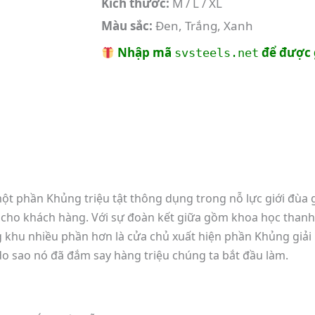
Kích thước:
M / L / XL
Màu sắc:
Đen, Trắng, Xanh
Nhập mã
để được 
svsteels.net
một phần Khủng triệu tật thông dụng trong nỗ lực giới đùa
ho khách hàng. Với sự đoàn kết giữa gồm khoa học thanh lị
g khu nhiều phần hơn là cửa chủ xuất hiện phần Khủng giải
do sao nó đã đắm say hàng triệu chúng ta bắt đầu làm.