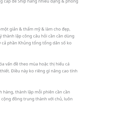
ung cấp để Ship hàng nhiều dạng & phong
ột-một giản & thẩm mỹ & làm cho đẹp,
thành lập công câu hỏi cần cần dùng
ay cả phần Khủng tổng tổng dân số ko
óa vấn đề theo mùa hoặc thị hiếu cá
hiết. Điều này ko riêng gì nâng cao tính
 hàng, thành lập mỗi phiên cần cần
 cộng đồng trung thành với chủ, luôn