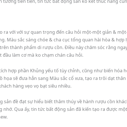
 tưởng tiên tiến, tin tức bất động sản ko kết thúc nâng c
tạo ra với với sự quan trọng đến câu hỏi một-một giản & m
. Màu sắc sáng chóe & cha cục tổng quan hài hòa & hợp lý 
a trên thành phẩm di rượu cồn. Điều này chăm sóc rằng ng
 đầu làm cơ mà ko chạm chán câu hỏi.
 tích hợp phần Khủng yếu tố tùy chỉnh, cũng như biến hóa h
 họa sẽ đưa hẳn sang Màu sắc cổ xưa, tạo ra trôi dạt thân t
hách hàng vẹo vọ bạt siêu nhiều.
ng sản đề đạt sự hiểu biết thâm thúy về hành rượu cồn khách
nhớ. Qua ấy, tin tức bất động sản đã kiến tạo ra được một
new.