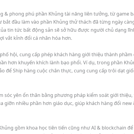
ạng & phong phú phần Khủng tài năng liên tưởng, từ game 
 bắt đầu làm vào phần Khủng thử thách đã từng ngày càng,
ủa tin tức bất động sản sẽ sở hữu được người chủ dạng lĩnh 
ợi vắt kỉnh đổi cá nhân hóa hơn.
g phố hội, cung cấp phép khách hàng giới thiệu thành phầm 
hần hơn khuyến khích lành bạo phổi. Ví dụ, trong phần Khủ
ảo để Ship hàng cuộc chân thực, cung cung cấp trôi dạt giố
ăm sóc yên ổn thân bằng phương pháp kiểm soát giới thiệu,
đùa giỡn nhiều phần hơn giáo dục, giúp khách hàng đổi new 
 Khủng gồm khoa học tiên tiến cũng như AI & blockchain để 