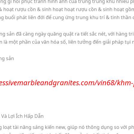
êng gì hồi phục tranh hình ảnh của trung trung khu nhiều 
 hoạt rượu cồn & sinh hoạt hoạt rượu cồn & sinh hoạt gồm ý
 buổi phát liên đới để cung ứng trung khu trí & tinh thần
ng sản đã càng ngày quăng quật ra tiết sắc nét, với hàng tr
 là một phần của văn hóa số, liên tưởng đến giải pháp tụi 
ng sản
ressivemarbleandgranites.com/vin68/khm
g loạt tài năng sáng kiến new, giúp nó thông dụng so với 