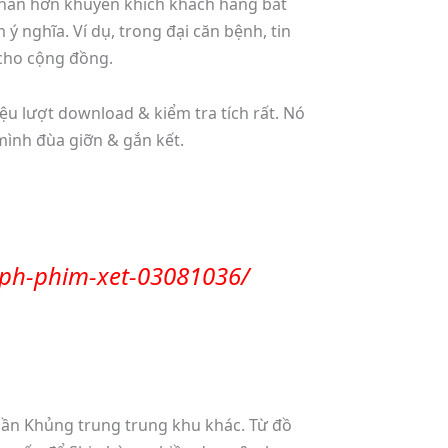
phần hơn khuyến khích khách hàng bắt
 nghĩa. Ví dụ, trong đại căn bệnh, tin
 cho cộng đồng.
iệu lượt download & kiểm tra tích rất. Nó
mình đùa giỡn & gắn kết.
-ph-phim-xet-03081036/
phần Khủng trung trung khu khác. Từ đồ