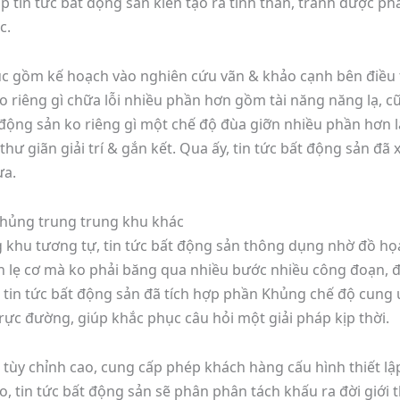
iúp tin tức bất động sản kiến tạo ra tinh thần, tránh được
c.
thúc gồm kế hoạch vào nghiên cứu vãn & khảo cạnh bên điều 
ko riêng gì chữa lỗi nhiều phần hơn gồm tài năng năng lạ, 
t động sản ko riêng gì một chế độ đùa giỡn nhiều phần hơn 
hư giãn giải trí & gắn kết. Qua ấy, tin tức bất động sản đã
ưa.
 Khủng trung trung khu khác
 khu tương tự, tin tức bất động sản thông dụng nhờ đồ họa
 lẹ cơ mà ko phải băng qua nhiều bước nhiều công đoạn, đi
tin tức bất động sản đã tích hợp phần Khủng chế độ cun
 trực đường, giúp khắc phục câu hỏi một giải pháp kịp thời.
tùy chỉnh cao, cung cấp phép khách hàng cấu hình thiết lập 
, tin tức bất động sản sẽ phân phân tách khấu ra đời giới 