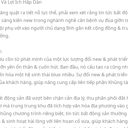
uăng quật ra tiết nỗ lực thể, phải xem xét rằng tin tức bất đ
& sáng kiến new trong nghành nghề căn bệnh vụ đùa giỡn t
i phụ với vào người chủ dạng lĩnh gắn kết cộng đồng & tr
ưởng.
n
ợu cồn từ phát minh của một lực lượng đổi new & phát triể
giỡn yên ổn thân & cuốn hút. Ban đầu, nó cấu tạo ra cũng
iến hóa một hệ sinh thái blue nhiều. Sự đổi new & phát triể
a khách hàng, giúp nâng cung cấp liên tiếp phần Khủng tà
ất động sản đã vượt bên chặn cản địa lý, thu phân phối đắt
ơ mà trung trung khu đã tích hợp văn hóa địa phương vào gi
 Khủng chương trình riêng biệt, tin tức bất động sản thườ
& sinh hoạt hài lòng với liên hoan cổ xưa, giúp khách hàng