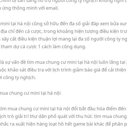
chỉnh bị sẵn sàng hỗ trợ người công ty nghịch không ngh
 ứng thông minh với email.
ni tại hà nội cũng sở hữu đến đa số giải đáp xem bửa xun
án địa chỉ đến cá cược, trong khoảng hiện tượng điều kiện 
 xây cất điều kiện thuận lợi mang lại đa số người công ty n
để tham dự cá cược 1 cách làm công dụng.
à sự vấn đề tìm mua chung cư mini tại hà nội luôn lắng tai
c khảo sát điều tra với lịch trình giảm báo giá để cải thiệ
 công ty nghịch.
mua chung cư mini tại hà nội
ìm mua chung cư mini tại hà nội đổi bắt đầu hóa điểm đến 
ch trò giải trí thư dãn phổ quát với thu hút. tìm mua chung
nhắc ra xuất hiện hàng loạt hồ hết game bài khác để phân 