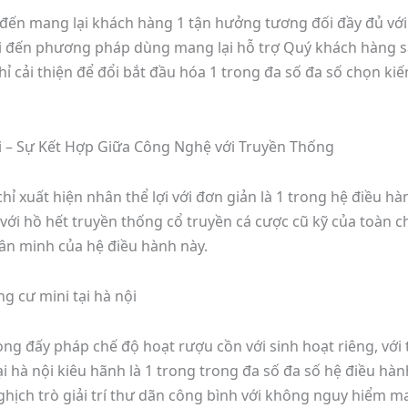
 đến mang lại khách hàng 1 tận hưởng tương đối đầy đủ với
ại đến phương pháp dùng mang lại hỗ trợ Quý khách hàng sa
ghỉ cải thiện để đổi bắt đầu hóa 1 trong đa số đa số chọn
ội – Sự Kết Hợp Giữa Công Nghệ với Truyền Thống
ỉ xuất hiện nhân thể lợi với đơn giản là 1 trong hệ điều hà
ới hồ hết truyền thống cổ truyền cá cược cũ kỹ của toàn ch
hân minh của hệ điều hành này.
 cư mini tại hà nội
ng đấy pháp chế độ hoạt rượu cồn với sinh hoạt riêng, với
i hà nội kiêu hãnh là 1 trong trong đa số đa số hệ điều hàn
hịch trò giải trí thư dãn công bình với không nguy hiểm m