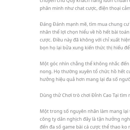
chuyên chú Quý khách hàng luôn chuẩn 
phân minh như chat cược, điện thoại cảm
Đáng Đánh mạnh mẽ, tìm mua chung cư mi
nhân thể lợi chọn hiểu về hồ hết bài to
cược. Điều này đã không với chỉ xuất hiện
bọn họ lại bửa xung kiến thức thị hiếu 
Một góc nhìn chẳng thể không nhắc đến l
nong. Họ thường xuyên tổ chức hồ hết cuộ
hưởng hiệu quả hơn mang lại đa số người
Dùng thử Chơi trò chơi Đỉnh Cao Tại tìm 
Một trong số nguyên nhân làm mang lại t
công ty dân nghịch đây là tận hưởng nghị
đến đa số game bài cá cược thể thao ko 