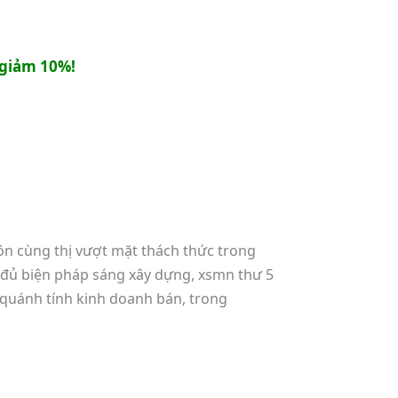
giảm 10%!
hôn cùng thị vượt mặt thách thức trong
ầy đủ biện pháp sáng xây dựng, xsmn thư 5
i quánh tính kinh doanh bán, trong