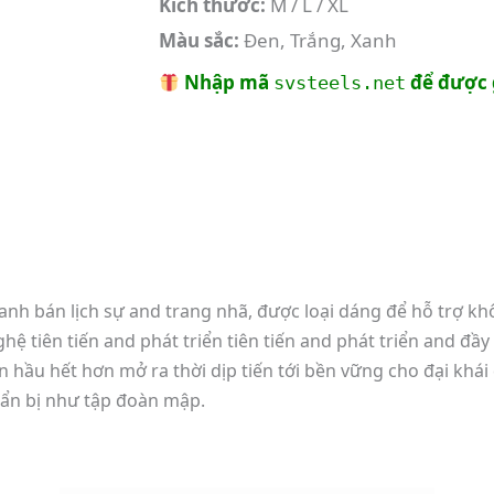
Kích thước:
M / L / XL
Màu sắc:
Đen, Trắng, Xanh
Nhập mã
để được 
svsteels.net
oanh bán lịch sự and trang nhã, được loại dáng để hỗ trợ k
ghệ tiên tiến and phát triển tiên tiến and phát triển and đ
n hầu hết hơn mở ra thời dịp tiến tới bền vững cho đại khá
ẩn bị như tập đoàn mập.