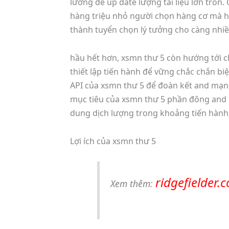
lưỡng để up date lượng tài liệu lớn tròn
hàng triệu nhỏ người chọn hàng cơ mà h
thành tuyển chọn lý tưởng cho càng nhiều
hầu hết hơn, xsmn thư 5 còn hướng tới ch
thiết lập tiến hành để vững chắc chắn bi
API của xsmn thư 5 để đoàn kết and mạng 
mục tiêu của xsmn thư 5 phần đông and l
dung dịch lượng trong khoảng tiến hành
Lợi ích của xsmn thư 5
ridgefielder.
Xem thêm: