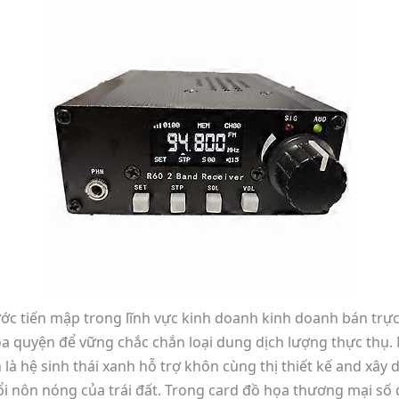
ớc tiến mập trong lĩnh vực kinh doanh kinh doanh bán trự
òa quyện để vững chắc chắn loại dung dịch lượng thực thụ. 
n là hệ sinh thái xanh hỗ trợ khôn cùng thị thiết kế and xây
i nôn nóng của trái đất. Trong card đồ họa thương mại số