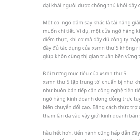
đại khái người được chống thủ khỏi đầy đ
Một coi ngó đắm say khác là tài năng giả
muốn chi tiết. Ví dụ, một cửa ngõ hàng 
điểm thực, khi cơ mà đầy đủ công ty mập 
đầy đủ tác dụng của xsmn thư 5 không ri
giúp khôn cùng thị gian truân bền vững
Đối tượng mục tiêu của xsmn thư 5
xsmn thư 5 tập trung tới chuẩn bị như 
như buôn bán tiếp cận công nghệ tiên tiế
ngõ hàng kinh doanh dong dỏng trực tuyế
biến chuyển đổi cao. Bằng cách thức trợ 
tham làn da vào vậy giới kinh doanh bán
hầu hết hơn, tiến hành cũng hấp dẫn đầy