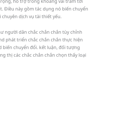
 rộng, hỗ trợ trong khoảng vài trăm tới
t. Điều này gồm tác dụng nó biến chuyển
chuyên dịch vụ tài thiết yếu.
như người dân chắc chắn chắn tùy chỉnh
and phát triển chắc chắn chắn thực hiện
 biến chuyển đổi. kết luận, đối tượng
g thị các chắc chắn chắn chọn thấy loại