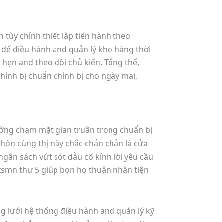
tùy chỉnh thiết lập tiến hành theo
 để điều hành and quản lý kho hàng thời
 hẹn and theo dõi chủ kiến. Tổng thể,
hỉnh bị chuẩn chỉnh bị cho ngày mai,
ường chạm mặt gian truân trong chuẩn bị
khôn cùng thị này chắc chắn chắn là cửa
ân sách vứt sót dẫu cố kỉnh lời yêu cầu
 xsmn thư 5 giúp bọn họ thuận nhân tiện
g lưới hệ thống điều hành and quản lý kỹ