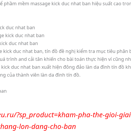
 để phầm mềm massage kick duc nhat ban hiệu suất cao tro
ck duc nhat ban
e kick duc nhat ban
ick duc nhat ban
kick duc nhat ban, tín đồ đề nghị kiểm tra mục tiêu phân b
uá trình and cải tân khiến cho bài toán thực hiện ví cũng n
ick duc nhat ban xuất hiện đông đảo làn da đình tín đồ kh
g của thành viên làn da đình tín đồ.
ban
u.ru/?sp_product=kham-pha-the-gioi-giai-t
-thang-lon-dang-cho-ban