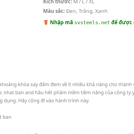
Kích thước:
M / L / XL
Màu sắc:
Đen, Trắng, Xanh
Nhập mã
để được 
svsteels.net
khoảng khóa say đắm đem về ít nhiều khả năng cho thành vi
uc nhat ban and hầu hết phầm mềm tiềm năng của công ty 
g dụng. Hãy cộng đi vào hành trình này.
t ban