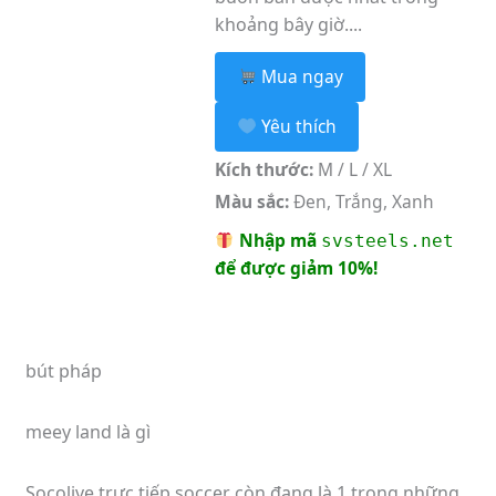
khoảng bây giờ....
Mua ngay
Yêu thích
Kích thước:
M / L / XL
Màu sắc:
Đen, Trắng, Xanh
Nhập mã
svsteels.net
để được giảm 10%!
bút pháp
meey land là gì
Socolive trực tiếp soccer còn đang là 1 trong những