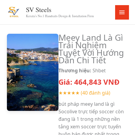
Skip
SV Steels
Main
to
Kerala's No.1 Handrails Design & Installation Firm
content
Menu
Meey Land Là Gì
Trải Nghiệm
Tuyệt Vời Hướng
Dẫn Chi Tiết
Thương hiệu:
Shbet
Giá:
464,843
VNĐ
★★★★★
(40 đánh giá)
bút pháp meey land là gì
Socolive trực tiếp soccer còn
đang là 1 trong những nền
tảng xem soccer trực tuyến
buôn bán được nhất trong