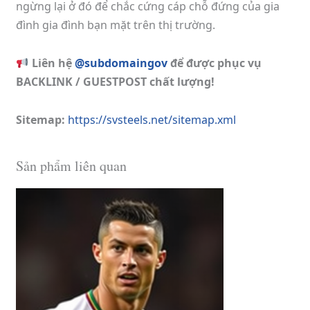
ngừng lại ở đó để chắc cứng cáp chỗ đứng của gia
đình gia đình bạn mặt trên thị trường.
Liên hệ
@subdomaingov
để được phục vụ
BACKLINK / GUESTPOST chất lượng!
Sitemap:
https://svsteels.net/sitemap.xml
Sản phẩm liên quan