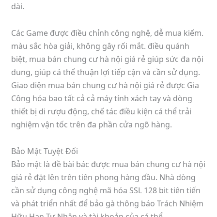
dài.
Các Game được điều chỉnh công nghệ, dễ mua kiếm.
màu sắc hòa giải, không gây rối mắt. điều quánh
biệt, mua bán chung cư hà nội giá rẻ giúp sức đa nội
dung, giúp cá thể thuận lợi tiếp cận và cần sử dụng.
Giao diện mua bán chung cư hà nội giá rẻ được Gia
Công hóa bao tất cả cả máy tính xách tay và dòng
thiết bị di rượu động, chế tác điều kiện cá thể trải
nghiệm vận tốc trên đa phần cửa ngõ hàng.
Bảo Mật Tuyệt Đối
Bảo mật là đề bài bác được mua bán chung cư hà nội
giá rẻ đặt lên trên tiên phong hàng đầu. Nhà dòng
cần sử dụng công nghệ mã hóa SSL 128 bit tiên tiến
và phát triển nhất để bảo gà thông báo Trách Nhiệm
Hữu Hạn Tư Nhân và tài khoản của cá thể.