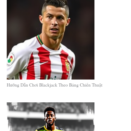
Hướng Dẫn Chơi Blackjack Theo Bảng Chiến Thuật