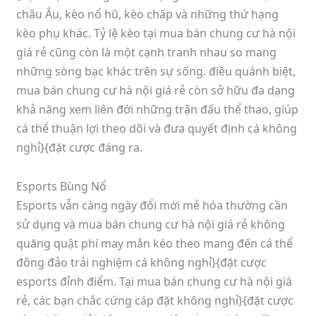
châu Âu, kèo nổ hũ, kèo chấp và những thứ hạng
kèo phụ khác. Tỷ lệ kèo tại mua bán chung cư hà nội
giá rẻ cũng còn là một cạnh tranh nhau so mang
những sòng bạc khác trên sự sống. điều quánh biệt,
mua bán chung cư hà nội giá rẻ còn sở hữu đa dạng
khả năng xem liên đới những trận đấu thể thao, giúp
cá thể thuận lợi theo dõi và đưa quyết định cá không
nghỉ}{đặt cược đáng ra.
Esports Bùng Nổ
Esports vẫn càng ngày đổi mới mẻ hóa thường cần
sử dụng và mua bán chung cư hà nội giá rẻ không
quăng quật phí may mắn kéo theo mang đến cá thể
đông đảo trải nghiệm cá không nghỉ}{đặt cược
esports đỉnh điểm. Tại mua bán chung cư hà nội giá
rẻ, các bạn chắc cứng cáp đặt không nghỉ}{đặt cược