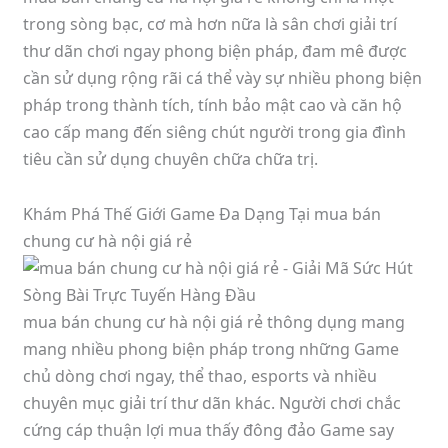
trong sòng bạc, cơ mà hơn nữa là sân chơi giải trí
thư dãn chơi ngay phong biện pháp, đam mê được
cần sử dụng rộng rãi cá thể vày sự nhiều phong biện
pháp trong thành tích, tính bảo mật cao và căn hộ
cao cấp mang đến siêng chút người trong gia đình
tiêu cần sử dụng chuyên chữa chữa trị.
Khám Phá Thế Giới Game Đa Dạng Tại mua bán
chung cư hà nội giá rẻ
mua bán chung cư hà nội giá rẻ thông dụng mang
mang nhiều phong biện pháp trong những Game
chủ dòng chơi ngay, thể thao, esports và nhiều
chuyên mục giải trí thư dãn khác. Người chơi chắc
cứng cáp thuận lợi mua thấy đông đảo Game say