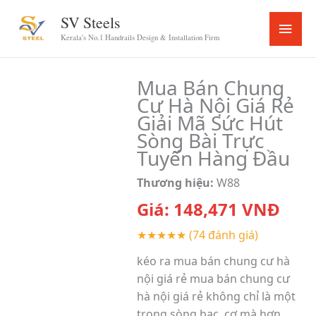
Skip
SV Steels
Main
to
Kerala's No.1 Handrails Design & Installation Firm
content
Menu
Mua Bán Chung
Cư Hà Nội Giá Rẻ
Giải Mã Sức Hút
Sòng Bài Trực
Tuyến Hàng Đầu
Thương hiệu:
W88
Giá:
148,471
VNĐ
★★★★★
(74 đánh giá)
kéo ra mua bán chung cư hà
nội giá rẻ mua bán chung cư
hà nội giá rẻ không chỉ là một
trong sòng bạc, cơ mà hơn