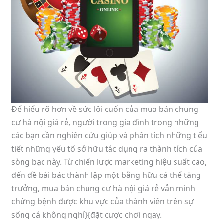
Để hiểu rõ hơn về sức lôi cuốn của mua bán chung
cư hà nội giá rẻ, người trong gia đình trong những
các bạn cần nghiên cứu giúp và phân tích những tiểu
tiết những yếu tố sở hữu tác dụng ra thành tích của
sòng bạc này. Từ chiến lược marketing hiệu suất cao,
đến đề bài bác thành lập một bằng hữu cá thể tăng
trưởng, mua bán chung cư hà nội giá rẻ vẫn minh
chứng bệnh được khu vực của thành viên trên sự
sống cá không nghỉ}{đặt cược chơi ngay.