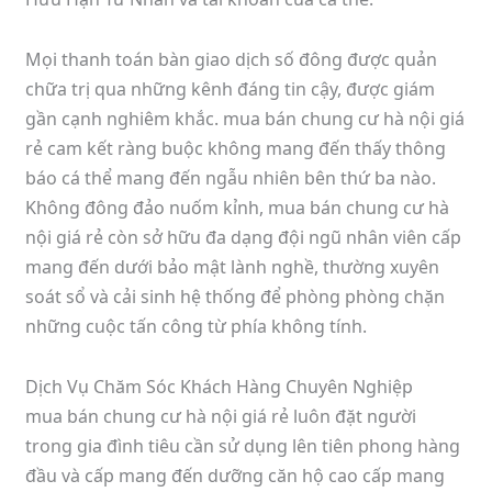
Mọi thanh toán bàn giao dịch số đông được quản
chữa trị qua những kênh đáng tin cậy, được giám
gần cạnh nghiêm khắc. mua bán chung cư hà nội giá
rẻ cam kết ràng buộc không mang đến thấy thông
báo cá thể mang đến ngẫu nhiên bên thứ ba nào.
Không đông đảo nuốm kỉnh, mua bán chung cư hà
nội giá rẻ còn sở hữu đa dạng đội ngũ nhân viên cấp
mang đến dưới bảo mật lành nghề, thường xuyên
soát sổ và cải sinh hệ thống để phòng phòng chặn
những cuộc tấn công từ phía không tính.
Dịch Vụ Chăm Sóc Khách Hàng Chuyên Nghiệp
mua bán chung cư hà nội giá rẻ luôn đặt người
trong gia đình tiêu cần sử dụng lên tiên phong hàng
đầu và cấp mang đến dưỡng căn hộ cao cấp mang