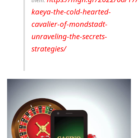
thêm:
kaeya-the-cold-hearted-
cavalier-of-mondstadt-
unraveling-the-secrets-
strategies/