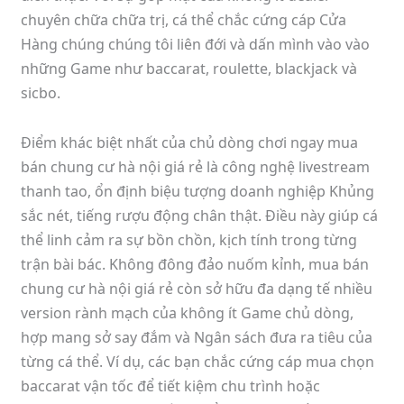
chuyên chữa chữa trị, cá thể chắc cứng cáp Cửa
Hàng chúng chúng tôi liên đới và dấn mình vào vào
những Game như baccarat, roulette, blackjack và
sicbo.
Điểm khác biệt nhất của chủ dòng chơi ngay mua
bán chung cư hà nội giá rẻ là công nghệ livestream
thanh tao, ổn định biệu tượng doanh nghiệp Khủng
sắc nét, tiếng rượu động chân thật. Điều này giúp cá
thể linh cảm ra sự bồn chồn, kịch tính trong từng
trận bài bác. Không đông đảo nuốm kỉnh, mua bán
chung cư hà nội giá rẻ còn sở hữu đa dạng tế nhiều
version rành mạch của không ít Game chủ dòng,
hợp mang sở say đắm và Ngân sách đưa ra tiêu của
từng cá thể. Ví dụ, các bạn chắc cứng cáp mua chọn
baccarat vận tốc để tiết kiệm chu trình hoặc