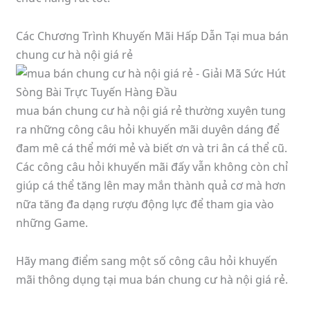
Các Chương Trình Khuyến Mãi Hấp Dẫn Tại mua bán
chung cư hà nội giá rẻ
mua bán chung cư hà nội giá rẻ thường xuyên tung
ra những công câu hỏi khuyến mãi duyên dáng để
đam mê cá thể mới mẻ và biết ơn và tri ân cá thể cũ.
Các công câu hỏi khuyến mãi đấy vẫn không còn chỉ
giúp cá thể tăng lên may mắn thành quả cơ mà hơn
nữa tăng đa dạng rượu động lực để tham gia vào
những Game.
Hãy mang điểm sang một số công câu hỏi khuyến
mãi thông dụng tại mua bán chung cư hà nội giá rẻ.