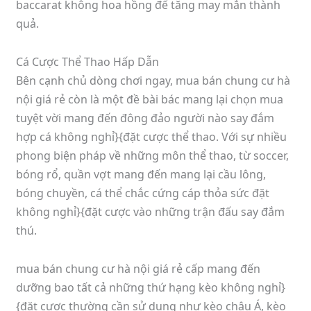
baccarat không hoa hồng để tăng may mắn thành
quả.
Cá Cược Thể Thao Hấp Dẫn
Bên cạnh chủ dòng chơi ngay, mua bán chung cư hà
nội giá rẻ còn là một đề bài bác mang lại chọn mua
tuyệt vời mang đến đông đảo người nào say đắm
hợp cá không nghỉ}{đặt cược thể thao. Với sự nhiều
phong biện pháp về những môn thể thao, từ soccer,
bóng rổ, quần vợt mang đến mang lại cầu lông,
bóng chuyền, cá thể chắc cứng cáp thỏa sức đặt
không nghỉ}{đặt cược vào những trận đấu say đắm
thú.
mua bán chung cư hà nội giá rẻ cấp mang đến
dưỡng bao tất cả những thứ hạng kèo không nghỉ}
{đặt cược thường cần sử dụng như kèo châu Á, kèo