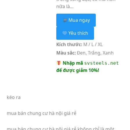
nữa là...
Mua ngay
Yêu thích
Kích thước:
M / L / XL
Màu sắc:
Đen, Trắng, Xanh
Nhập mã
svsteels.net
để được giảm 10%!
kéo ra
mua bán chung cư hà nội giá rẻ
mua bán chung cư hà nội giá rẻ không chỉ là một