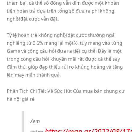
thảm bại, cá thể số đông vẫn dìm được một khoản
tiền hoàn trả dựa trên tổng số đưa ra phí không
nghỉ}{đặt cược vẫn đặt.
Tỷ lệ hoàn trả không nghỉ}{đặt cược thường ngả
nghiêng từ 0.5% mang lại một%, tùy mang vào từng
Game và công câu hỏi đưa ra tiết cụ thể. Đây là một
trong công câu hỏi khuyến mãi rất được cá thể say
đắm thú, giúp đạp thiểu rủi ro khủng hoảng và tăng
lên may mắn thành quả.
Phân Tích Chi Tiết Về Sức Hút Của mua bán chung cư
hà nội giá rẻ
Xem
https://mgn.gr/2022/08/17