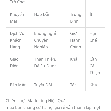
Trò Chơi
Khuyến
Hấp Dẫn
Trung
Ít
Mãi
Bình
Dịch Vụ
không nghỉ,
Giờ
Hạn
Khách
Chuyên
Hành
Chế
Hàng
Nghiệp
Chính
Giao
Thân Thiện,
Khá
Cần
Diện
Dễ Sử Dụng
Cải
Thiện
Bảo Mật
Tuyệt Đối
Tốt
Khá
Chiến Lược Marketing Hiệu Quả
mua bán chung cư hà nội giá rẻ vẫn thành lập một