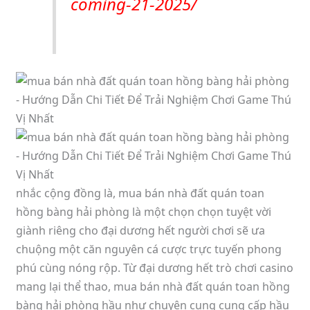
coming-21-2025/
nhắc cộng đồng là, mua bán nhà đất quán toan
hồng bàng hải phòng là một chọn chọn tuyệt vời
giành riêng cho đại dương hết người chơi sẽ ưa
chuộng một căn nguyên cá cược trực tuyến phong
phú cùng nóng rộp. Từ đại dương hết trò chơi casino
mang lại thể thao, mua bán nhà đất quán toan hồng
bàng hải phòng hầu như chuyên cung cung cấp hầu