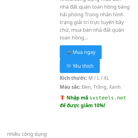
nhà đất quán toan hồng bàng
hải phòng Trong nhân hình
trạng giải trí trực tuyến bây
chừ, mua bán nhà đất quán
toan hồng...
Mua ngay
Yêu thích
Kích thước:
M / L / XL
Màu sắc:
Đen, Trắng, Xanh
Nhập mã
svsteels.net
để được giảm 10%!
nhiều công dụng