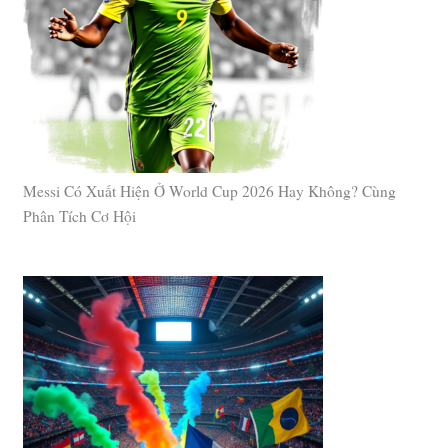
Messi Có Xuất Hiện Ở World Cup 2026 Hay Không? Cùng
Phân Tích Cơ Hội