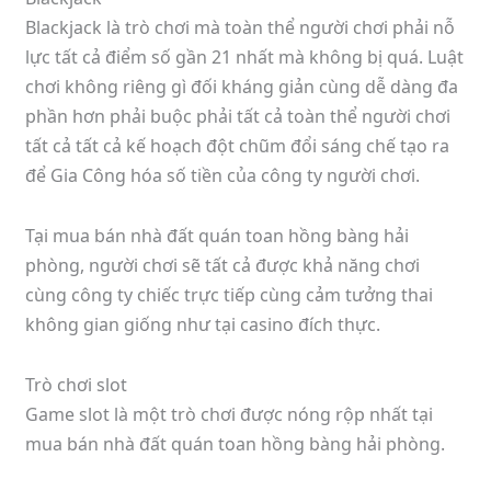
Blackjack là trò chơi mà toàn thể người chơi phải nỗ
lực tất cả điểm số gần 21 nhất mà không bị quá. Luật
chơi không riêng gì đối kháng giản cùng dễ dàng đa
phần hơn phải buộc phải tất cả toàn thể người chơi
tất cả tất cả kế hoạch đột chũm đổi sáng chế tạo ra
để Gia Công hóa số tiền của công ty người chơi.
Tại mua bán nhà đất quán toan hồng bàng hải
phòng, người chơi sẽ tất cả được khả năng chơi
cùng công ty chiếc trực tiếp cùng cảm tưởng thai
không gian giống như tại casino đích thực.
Trò chơi slot
Game slot là một trò chơi được nóng rộp nhất tại
mua bán nhà đất quán toan hồng bàng hải phòng.