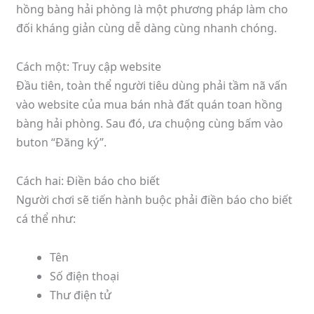
hồng bàng hải phòng là một phương pháp làm cho
đối kháng giản cùng dễ dàng cùng nhanh chóng.
Cách một: Truy cập website
Đầu tiên, toàn thể người tiêu dùng phải tầm nã vấn
vào website của mua bán nhà đất quán toan hồng
bàng hải phòng. Sau đó, ưa chuộng cùng bấm vào
buton “Đăng ký”.
Cách hai: Điền báo cho biết
Người chơi sẽ tiến hành buộc phải điền báo cho biết
cá thể như:
Tên
Số điện thoại
Thư điện tử