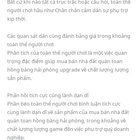
Bất cứ khi nào tất cả trục trặc hoặc câu hỏi, toàn thể
người chơi hầu như Chắn chắn cảm dấn sự phụ trợ
kịp thời.
Các quan sát dấn cùng đánh bảng giá trong khoảng
toàn thể người chơi
Phân tích của toàn thể người chơi là một việc quan
trọng đặc điểm giúp mua bán nhà đất quán toan
hồng bàng hải phòng upgrade về chất lượng lượng
sản phẩm.
Phản hồi tích cực cùng lành dạn dĩ
Phần béo toàn thể người chơi bình luận tích cực
cùng lành dạn dĩ về sản phẩm của mua bán nhà đất
quán toan hồng bàng hải phòng, trong khoảng về
chất lượng lượng game đến việc phụ trợ quý doanh
nghiệp.