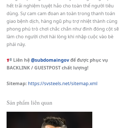
hết trải nghiệm tuyệt hảo cho toàn thể người tiêu
dùng. Sự cam cam đoan an toàn trong thanh toán
giao bệnh dịch, hàng ngũ phụ trợ nhiệt thành cùng
phong phú trò chơi chắc chắn như đinh đóng cột sẽ
làm cho người chơi hài lòng khi nhập cuộc vào bè
phái này.
Liên hệ
@subdomaingov
để được phục vụ
BACKLINK / GUESTPOST chất lượng!
Sitemap:
https://svsteels.net/sitemap.xml
Sản phẩm liên quan