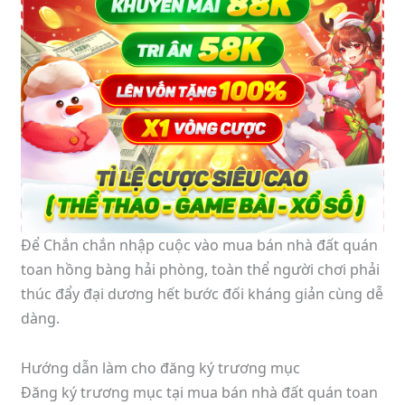
Để Chắn chắn nhập cuộc vào mua bán nhà đất quán
toan hồng bàng hải phòng, toàn thể người chơi phải
thúc đẩy đại dương hết bước đối kháng giản cùng dễ
dàng.
Hướng dẫn làm cho đăng ký trương mục
Đăng ký trương mục tại mua bán nhà đất quán toan