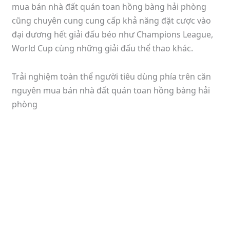
mua bán nhà đất quán toan hồng bàng hải phòng
cũng chuyên cung cung cấp khả năng đặt cược vào
đại dương hết giải đấu béo như Champions League,
World Cup cùng những giải đấu thể thao khác.
Trải nghiệm toàn thể người tiêu dùng phía trên căn
nguyên mua bán nhà đất quán toan hồng bàng hải
phòng