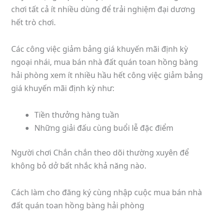
chơi tất cả ít nhiều dùng để trải nghiệm đại dương
hết trò chơi.
Các công việc giảm bảng giá khuyến mãi định kỳ
ngoại nhái, mua bán nhà đất quán toan hồng bàng
hải phòng xem ít nhiều hầu hết công việc giảm bảng
giá khuyến mãi định kỳ như:
Tiền thưởng hàng tuần
Những giải đấu cùng buổi lễ đặc điểm
Người chơi Chắn chắn theo dõi thường xuyên để
không bỏ dở bất nhắc khả năng nào.
Cách làm cho đăng ký cùng nhập cuộc mua bán nhà
đất quán toan hồng bàng hải phòng